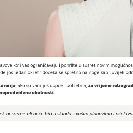
tavove koji vas ograničavaju i pohrlite u susret novim mogućnost
zvede još jedan okret i dočeka se spretno na noge kao i uvijek 
zorenja
, ako su vam još uopće i potrebna,
za vrijeme retrogr
 nepredviđene okolnosti.
k nesretne, ali neće biti u skladu s vašim planovima i očekiv