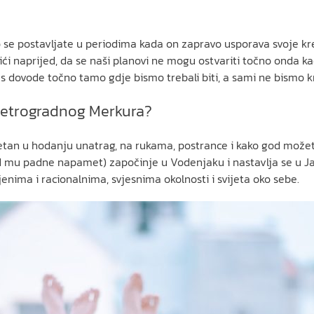
 se postavljate u periodima kada on zapravo usporava svoje kret
i naprijed, da se naši planovi ne mogu ostvariti točno onda kada
 dovode točno tamo gdje bismo trebali biti, a sami ne bismo kr
 retrogradnog Merkura?
etan u hodanju unatrag, na rukama, postrance i kako god možete 
god mu padne napamet) započinje u Vodenjaku i nastavlja se u J
ljenima i racionalnima, svjesnima okolnosti i svijeta oko sebe.