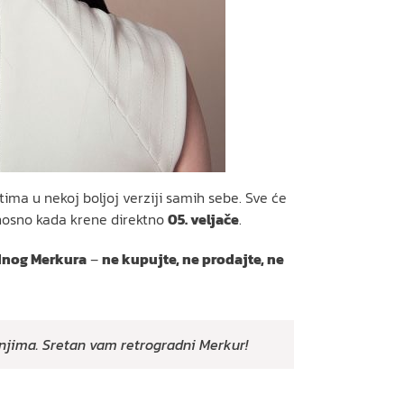
ima u nekoj boljoj verziji samih sebe. Sve će
odnosno kada krene direktno
05. veljače
.
adnog Merkura
–
ne kupujte, ne prodajte, ne
anjima. Sretan vam retrogradni Merkur!