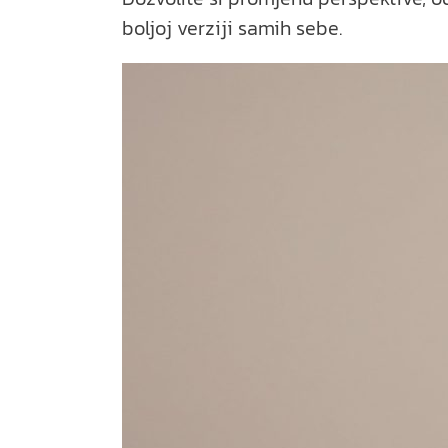
boljoj verziji samih sebe.