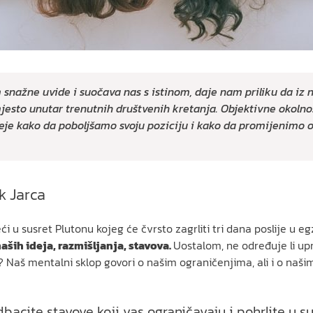
snažne uvide i suočava nas s istinom, daje nam priliku da iz
jesto unutar trenutnih društvenih kretanja. Objektivne okolno
deje kako da poboljšamo svoju poziciju i kako da promijenimo
k Jarca
i u susret Plutonu kojeg će čvrsto zagrliti tri dana poslije u eg
aših ideja, razmišljanja, stavova.
Uostalom, ne određuje li upr
aš mentalni sklop govori o našim ograničenjima, ali i o naši
dbacite stavove koji vas ograničavaju i pohrlite u