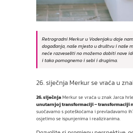
Retrogradni Merkur u Vodenjaku daje nam 
događanja, naše mjesto u društvu i naše m
neće razveseliti no možemo dobiti nove i
i tako pomognemo i sebi i drugima.
26. siječnja Merkur se vraća u zna
26. siječnja
Merkur se vraća u znak Jarca hrleć
unutarnjoj transformaciji – transformaciji n
suočavamo s poteškoćama i prevladavamo ih? N
osjetimo se ispunjenima i realiziranima.
Dozvolite si promjenu perspektive, o