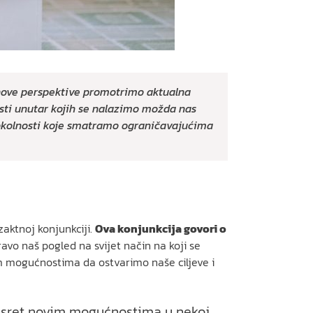
 nove perspektive promotrimo aktualna
sti unutar kojih se nalazimo možda nas
 okolnosti koje smatramo ograničavajućima
zaktnoj konjunkciji.
Ova konjunkcija govori o
avo naš pogled na svijet način na koji se
m mogućnostima da ostvarimo naše ciljeve i
 susret novim mogućnostima u nekoj