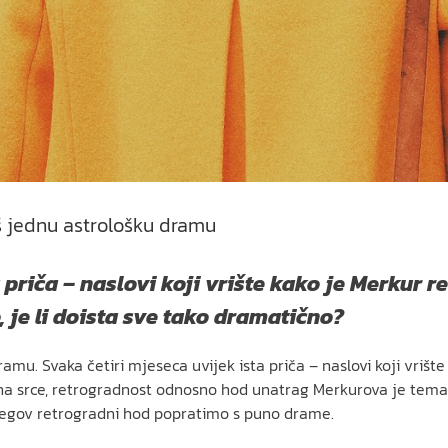
š jednu astrološku dramu
 priča – naslovi koji vrište kako je Merkur 
 je li doista sve tako dramatično?
amu. Svaka četiri mjeseca uvijek ista priča – naslovi koji vrišt
na srce, retrogradnost odnosno hod unatrag Merkurova je tema i 
njegov retrogradni hod popratimo s puno drame.