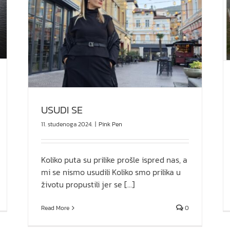
Moja priča o Vukovaru
Lifestyle
USUDI SE
11. studenoga 2024.
|
Pink Pen
Koliko puta su prilike prošle ispred nas, a
mi se nismo usudili Koliko smo prilika u
životu propustili jer se [...]
Read More
0