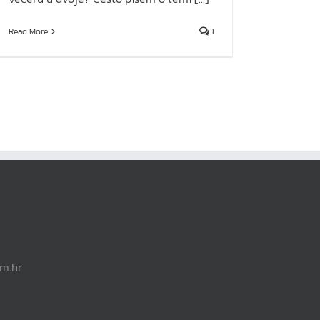
Read More
1
om.hr