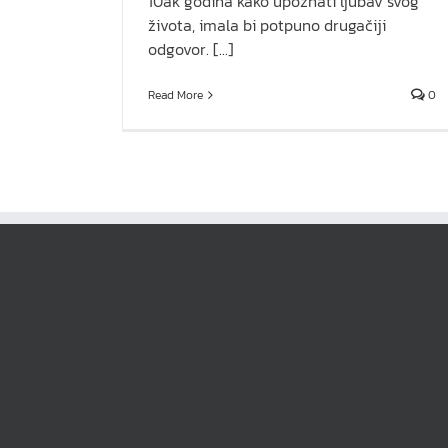
10ak godina kako upoznati ljubav svog
života, imala bi potpuno drugačiji
odgovor. [...]
Read More
0