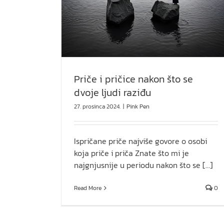
oje ljudi raziđu
USUDI SE
Pink Pen
Priče i pričice nakon što se
dvoje ljudi raziđu
27. prosinca 2024.
|
Pink Pen
Ispričane priče najviše govore o osobi
koja priče i priča Znate što mi je
najgnjusnije u periodu nakon što se [...]
Read More
0