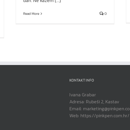
dan. Ne kažem [...]
Read More
0
KONTAKT INFO
Ivana Grabar
Adresa: Rubeši 2, Kastav
Email: marketing@pinkpen.c
Web: https://pinkpen.com.hr/