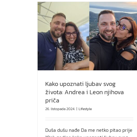
vota: Andrea i
ča
Planovi i snovi
Pink Pen
Kako upoznati ljubav svog
života: Andrea i Leon njihova
priča
26. listopada 2024.
|
Lifestyle
Duša dušu nađe Da me netko pitao prije