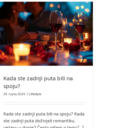
Kada ste zadnji puta bili na
spoju?
29. rujna 2024.
|
Lifestyle
Kada ste zadnji puta bili na spoju? Kada
ste zadnji puta doživjeli romantiku,
večeru u dvoje? Često pišem o temi [...]