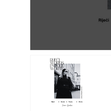
Odbrojavamo dane do najinspirativnij
vikenda u godini – trećeg izdanja Wome
Weekenda!
Event
Lifestyle