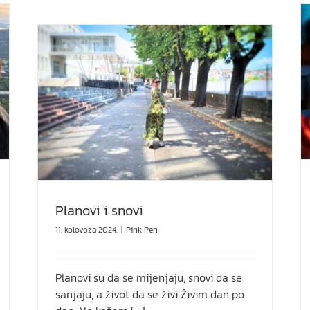
Kada ste zadnji puta bili na spoju?
Lifestyle
Planovi i snovi
11. kolovoza 2024.
|
Pink Pen
Planovi su da se mijenjaju, snovi da se
sanjaju, a život da se živi Živim dan po