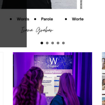
eg
Kako upoznati ljubav života: Martina i Krešo
n’s
njihova priča
Lifestyle