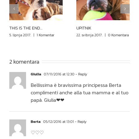
THIS IS THE END…
UPITNIK
5. lipnja 2017.
|
1 Komentar
22. svibnja 2017.
|
0 Komentara
2 komentara
Giulia
07/11/2016 at 12:30
- Reply
Bellissima è bravissima principessa Berta
complimenti anche alla tua mamma e al tuo
papà. Giulia❤❤
Berta
05/12/2016 at 13:01
- Reply
♡♡♡