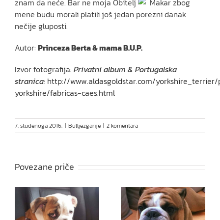
znam da neće. Bar ne moja Obitelj
Makar zbog
mene budu morali platili još jedan porezni danak
nečije gluposti.
Autor:
Princeza Berta & mama B.U.P.
Izvor fotografija:
Privatni album & Portugalska
stranica:
http://www.aldasgoldstar.com/yorkshire_terrier/
yorkshire/fabricas-caes.html
7. studenoga 2016.
|
Bulljezgarije
|
2 komentara
Povezane priče