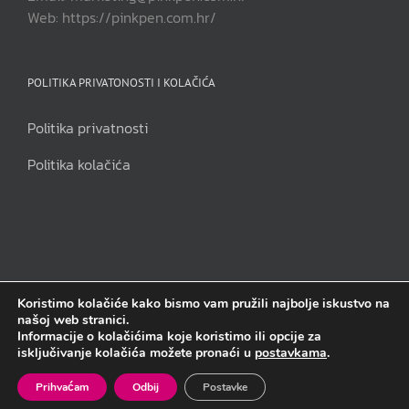
Web: https://pinkpen.com.hr/
POLITIKA PRIVATONOSTI I KOLAČIĆA
Politika privatnosti
Politika kolačića
Koristimo kolačiće kako bismo vam pružili najbolje iskustvo na
našoj web stranici.
Pink Pen j.d.o.o | Sva prava pridržana | Copyright 2014. - 2023.
Informacije o kolačićima koje koristimo ili opcije za
isključivanje kolačića možete pronaći u
postavkama
.
Facebook
Instagram
Email
Prihvaćam
Odbij
Postavke