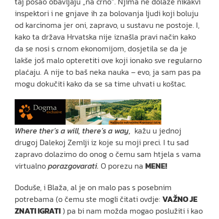
taj posao obavljaju „na crno“. Njima ne dolaze nikakvi
inspektori i ne gnjave ih za bolovanja ljudi koji boluju
od karcinoma jer oni, zapravo, u sustavu ne postoje. I,
kako ta država Hrvatska nije iznašla pravi način kako
da se nosi s crnom ekonomijom, dosjetila se da je
lakše još malo opteretiti ove koji ionako sve regularno
plaćaju. A nije to baš neka nauka – evo, ja sam pas pa
mogu dokučiti kako da se sa time uhvati u koštac.
Where ther’s a will, there’s a way,
kažu u jednoj
drugoj Dalekoj Zemlji iz koje su moji preci. I tu sad
zapravo dolazimo do onog o čemu sam htjela s vama
virtualno
porazgovarati.
O porezu na
MENE!
Doduše, i Blaža, al je on malo pas s posebnim
potrebama (o čemu ste mogli čitati ovdje:
VAŽNO JE
ZNATI IGRATI
) pa bi nam možda mogao poslužiti i kao