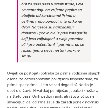
oni za spas pasa u skloništima, i ovi
za nepredaju na vrijeme papira za
oboljele od karcinoma! Psima u
azilima treba pomoći, u to nitko ne
dvoji. Najčešće su najizdašniji
donatori upravo ovi iz prve kategorije,
koji jesu zaljubljeni u svoje pasmine,
ali i pse općenito. A i pasmine, da se
razumijemo, neće nestati. Jer- ne
smiju.
Uvijek će postojati potreba za psima vodičima slijepih
osoba, za četveronožnim policijskim inspektorima, za
psima spasiocima… I što se sad dogodilo? Netko je
opet u državici Hrvatskoj pomiješao jabuke i kruške, a
na štetu pasa. Onih pedigriranih, ali i
žuća,
očito ne
shvaćajući da, od silne želje da zaradi poneki novinski
naslov, radi uslugu samo onima koji su našoj vrsti