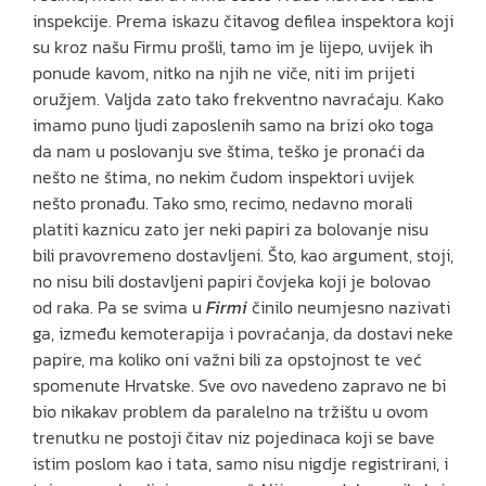
inspekcije. Prema iskazu čitavog defilea inspektora koji
su kroz našu Firmu prošli, tamo im je lijepo, uvijek ih
ponude kavom, nitko na njih ne viče, niti im prijeti
oružjem. Valjda zato tako frekventno navraćaju. Kako
imamo puno ljudi zaposlenih samo na brizi oko toga
da nam u poslovanju sve štima, teško je pronaći da
nešto ne štima, no nekim čudom inspektori uvijek
nešto pronađu. Tako smo, recimo, nedavno morali
platiti kaznicu zato jer neki papiri za bolovanje nisu
bili pravovremeno dostavljeni. Što, kao argument, stoji,
no nisu bili dostavljeni papiri čovjeka koji je bolovao
od raka. Pa se svima u
Firmi
činilo neumjesno nazivati
ga, između kemoterapija i povraćanja, da dostavi neke
papire, ma koliko oni važni bili za opstojnost te već
spomenute Hrvatske. Sve ovo navedeno zapravo ne bi
bio nikakav problem da paralelno na tržištu u ovom
trenutku ne postoji čitav niz pojedinaca koji se bave
istim poslom kao i tata, samo nisu nigdje registrirani, i