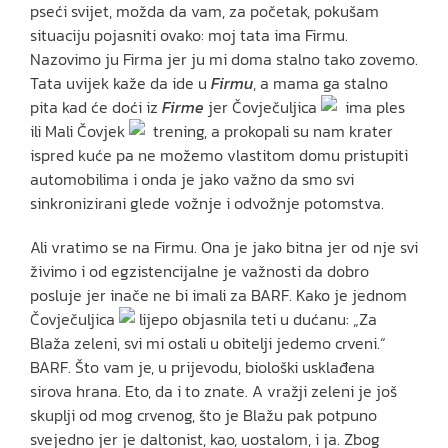
pseći svijet, možda da vam, za početak, pokušam
situaciju pojasniti ovako: moj tata ima Firmu.
Nazovimo ju Firma jer ju mi doma stalno tako zovemo.
Tata uvijek kaže da ide u
Firmu
, a mama ga stalno
pita kad će doći iz
Firme
jer Čovječuljica
ima ples
ili Mali Čovjek
trening, a prokopali su nam krater
ispred kuće pa ne možemo vlastitom domu pristupiti
automobilima i onda je jako važno da smo svi
sinkronizirani glede vožnje i odvožnje potomstva.
Ali vratimo se na Firmu. Ona je jako bitna jer od nje svi
živimo i od egzistencijalne je važnosti da dobro
posluje jer inače ne bi imali za BARF. Kako je jednom
Čovječuljica
lijepo objasnila teti u dućanu: „Za
Blaža zeleni, svi mi ostali u obitelji jedemo crveni.“
BARF. Što vam je, u prijevodu, biološki usklađena
sirova hrana. Eto, da i to znate. A vražji zeleni je još
skuplji od mog crvenog, što je Blažu pak potpuno
svejedno jer je daltonist, kao, uostalom, i ja. Zbog