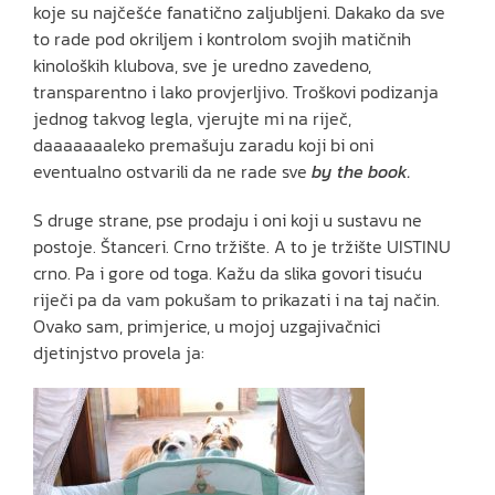
koje su najčešće fanatično zaljubljeni. Dakako da sve
to rade pod okriljem i kontrolom svojih matičnih
kinoloških klubova, sve je uredno zavedeno,
transparentno i lako provjerljivo. Troškovi podizanja
jednog takvog legla, vjerujte mi na riječ,
daaaaaaaleko premašuju zaradu koji bi oni
eventualno ostvarili da ne rade sve
by the book.
S druge strane, pse prodaju i oni koji u sustavu ne
postoje. Štanceri. Crno tržište. A to je tržište UISTINU
crno. Pa i gore od toga. Kažu da slika govori tisuću
riječi pa da vam pokušam to prikazati i na taj način.
Ovako sam, primjerice, u mojoj uzgajivačnici
djetinjstvo provela ja: