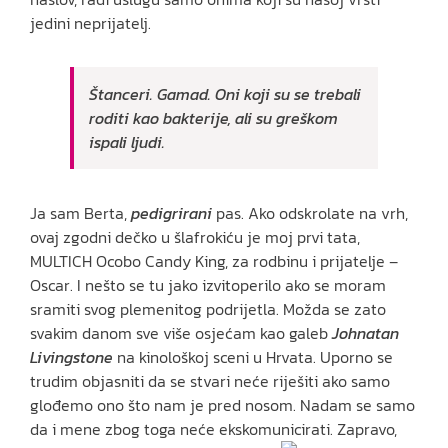
jedini neprijatelj.
Štanceri. Gamad. Oni koji su se trebali
roditi kao bakterije, ali su greškom
ispali ljudi.
Ja sam Berta,
pedigrirani
pas. Ako odskrolate na vrh,
ovaj zgodni dečko u šlafrokiću je moj prvi tata,
MULTICH Ocobo Candy King, za rodbinu i prijatelje –
Oscar. I nešto se tu jako izvitoperilo ako se moram
sramiti svog plemenitog podrijetla. Možda se zato
svakim danom sve više osjećam kao galeb
Johnatan
Livingstone
na kinološkoj sceni u Hrvata. Uporno se
trudim objasniti da se stvari neće riješiti ako samo
glođemo ono što nam je pred nosom. Nadam se samo
da i mene zbog toga neće ekskomunicirati. Zapravo,