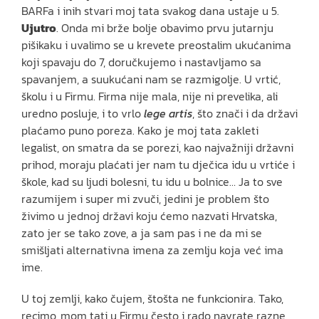
BARFa i inih stvari moj tata svakog dana ustaje u 5.
Ujutro
. Onda mi brže bolje obavimo prvu jutarnju
pišikaku i uvalimo se u krevete preostalim ukućanima
koji spavaju do 7, doručkujemo i nastavljamo sa
spavanjem, a suukućani nam se razmigolje. U vrtić,
školu i u Firmu. Firma nije mala, nije ni prevelika, ali
uredno posluje, i to vrlo
lege artis
, što znači i da državi
plaćamo puno poreza. Kako je moj tata zakleti
legalist, on smatra da se porezi, kao najvažniji državni
prihod, moraju plaćati jer nam tu dječica idu u vrtiće i
škole, kad su ljudi bolesni, tu idu u bolnice… Ja to sve
razumijem i super mi zvuči, jedini je problem što
živimo u jednoj državi koju ćemo nazvati Hrvatska,
zato jer se tako zove, a ja sam pas i ne da mi se
smišljati alternativna imena za zemlju koja već ima
ime.
U toj zemlji, kako čujem, štošta ne funkcionira. Tako,
recimo, mom tati u Firmu često i rado navrate razne