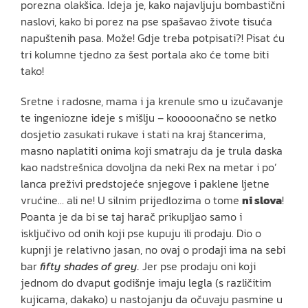
porezna olakšica. Ideja je, kako najavljuju bombastični
naslovi, kako bi porez na pse spašavao živote tisuća
napuštenih pasa. Može! Gdje treba potpisati?! Pisat ću
tri kolumne tjedno za šest portala ako će tome biti
tako!
Sretne i radosne, mama i ja krenule smo u izučavanje
te ingeniozne ideje s mišlju – kooooonačno se netko
dosjetio zasukati rukave i stati na kraj štancerima,
masno naplatiti onima koji smatraju da je trula daska
kao nadstrešnica dovoljna da neki Rex na metar i po’
lanca preživi predstojeće snjegove i paklene ljetne
vrućine… ali ne! U silnim prijedlozima o tome
ni slova
!
Poanta je da bi se taj harač prikupljao samo i
isključivo od onih koji pse kupuju ili prodaju. Dio o
kupnji je relativno jasan, no ovaj o prodaji ima na sebi
bar
fifty shades of grey.
Jer pse prodaju oni koji
jednom do dvaput godišnje imaju legla (s različitim
kujicama, dakako) u nastojanju da očuvaju pasmine u