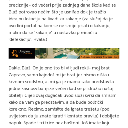
preciznije- od večeri prije zadnjeg dana škole kad se
Blaž potrovao nečim što je usnifao dok je tražio
idealnu lokaciju na livadi za kakanje (za slučaj da je
ovo fini portal na kom se ne smije pisati o kakanju,
molim da se ‘kakanje’ u nastavku preinači u
‘defekaciju’. Hvala.)
Dakle, Blaž. On je ono što bi vi ljudi rekli- moj brat.
Zapravo, samo kajndof mi je brat jer nismo ništa u
krvnom srodstvu, al mi ga je mama tako predstavila
jedne kasnosvibanjske večeri kad se pridružio našoj
obitelji. Cijeli ovaj dugačak uvod služi svrsi da smislim
kako da vam ga predstavim, a da bude politički
korektno. Recimo, zamislite da igrate trešetu (pod
uvijetom da ju znate igrati i kontate pravila) i dobijete
napulu špade i tri trice bez baštoni. Još imate koju