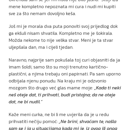
mene kompletno nepoznata mi cura i nudi mi kupiti
sve za što nemam dovoljno keša.
Još mi je morala dva puta ponoviti svoj prijedlog dok
ga ekšuli nisam shvatila. Kompletno me je šokirala.
Možda nekome to nije velika stvar. Meni je ta stvar
uljepšala dan, ma i cijeli tjedan.
Naravno, najprije sam pokušala toj curi objasniti da ja
imam šoldi, samo što su moji trenutno kartično-
plastični, a njima trebaju oni papirnati. Pa sam uporno
odbijala njenu ponudu. Na kraju mi je odzvonio
mozgom što drugo već glas mame moje:
„Kada ti neki
neš oteje dat, ti prihvati, budi pristojna; da ne oteje
dat, ne bi nudil.“
Kaže meni curka, ne bi li me uvjerila da je u redu
prihvatiti nečiju pomoć:
„Ne brini, shvaćam te, našla
sam se i ja u situacijama kada mi je, iz ovog ili onog