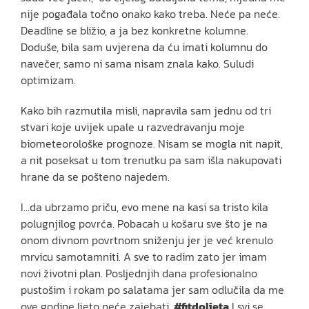
nije pogađala točno onako kako treba. Neće pa neće.
Deadline se bližio, a ja bez konkretne kolumne.
Doduše, bila sam uvjerena da ću imati kolumnu do
navečer, samo ni sama nisam znala kako. Suludi
optimizam.
Kako bih razmutila misli, napravila sam jednu od tri
stvari koje uvijek upale u razvedravanju moje
biometeorološke prognoze. Nisam se mogla nit napit,
a nit poseksat u tom trenutku pa sam išla nakupovati
hrane da se pošteno najedem.
I…da ubrzamo priču, evo mene na kasi sa tristo kila
polugnjilog povrća. Pobacah u košaru sve što je na
onom divnom povrtnom sniženju jer je već krenulo
mrvicu samotamniti. A sve to radim zato jer imam
novi životni plan. Posljednjih dana profesionalno
pustošim i rokam po salatama jer sam odlučila da me
ove godine ljeto neće zajebati.
#fitdoljeta
I svi se