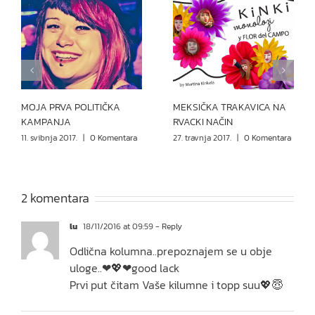
MOJA PRVA POLITIČKA
MEKSIČKA TRAKAVICA NA
KAMPANJA
RVACKI NAČIN
11. svibnja 2017.
|
0 Komentara
27. travnja 2017.
|
0 Komentara
2 komentara
lu
18/11/2016 at 09:59
- Reply
Odlična kolumna..prepoznajem se u obje
uloge..❤💖❤good lack
Prvi put čitam Vaše kilumne i topp suu💖😇