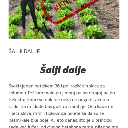
ŠALJI DALJE
Šalji dalje
Svaki tjedan natipkam 36 i po’ različitih skica za
kolumnu. Prčkam malo po jednoj pa po drugoj pa po
trišestoj temi sve dok me neka ne pogodi tačno u
sridu. Da mi dođe baš gušt razraditi je. Ono kada mi
riječi, slova, misli i tipkovnica polete ka da su se
našmrkale bile boje. Al’ eto danas, što je u principu
sada već jučer, od cijelog bataljona tema, nijedna me