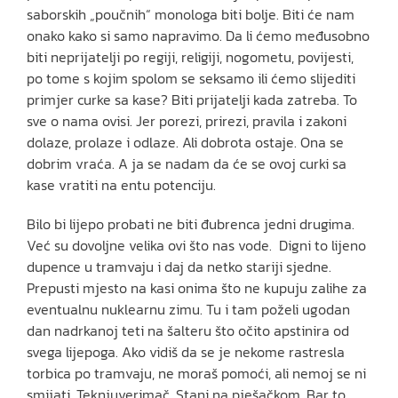
saborskih „poučnih“ monologa biti bolje. Biti će nam
onako kako si samo napravimo. Da li ćemo međusobno
biti neprijatelji po regiji, religiji, nogometu, povijesti,
po tome s kojim spolom se seksamo ili ćemo slijediti
primjer curke sa kase? Biti prijatelji kada zatreba. To
sve o nama ovisi. Jer porezi, prirezi, pravila i zakoni
dolaze, prolaze i odlaze. Ali dobrota ostaje. Ona se
dobrim vraća. A ja se nadam da će se ovoj curki sa
kase vratiti na entu potenciju.
Bilo bi lijepo probati ne biti đubrenca jedni drugima.
Već su dovoljne velika ovi što nas vode. Digni to lijeno
dupence u tramvaju i daj da netko stariji sjedne.
Prepusti mjesto na kasi onima što ne kupuju zalihe za
eventualnu nuklearnu zimu. Tu i tam poželi ugodan
dan nadrkanoj teti na šalteru što očito apstinira od
svega lijepoga. Ako vidiš da se je nekome rastresla
torbica po tramvaju, ne moraš pomoći, ali nemoj se ni
smijati. Teknjuverimač. Stani na pješačkom. Bar to