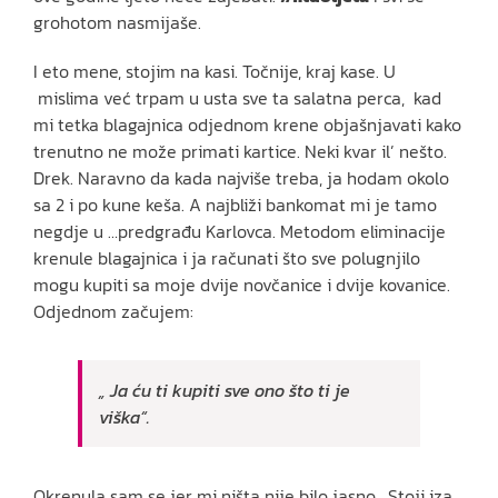
grohotom nasmijaše.
I eto mene, stojim na kasi. Točnije, kraj kase. U
mislima već trpam u usta sve ta salatna perca, kad
mi tetka blagajnica odjednom krene objašnjavati kako
trenutno ne može primati kartice. Neki kvar il’ nešto.
Drek. Naravno da kada najviše treba, ja hodam okolo
sa 2 i po kune keša. A najbliži bankomat mi je tamo
negdje u …predgrađu Karlovca. Metodom eliminacije
krenule blagajnica i ja računati što sve polugnjilo
mogu kupiti sa moje dvije novčanice i dvije kovanice.
Odjednom začujem:
„ Ja ću ti kupiti sve ono što ti je
viška“.
Okrenula sam se jer mi ništa nije bilo jasno. Stoji iza