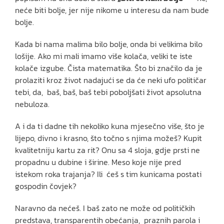
neće biti bolje, jer nije nikome u interesu da nam bude
bolje.
Kada bi nama malima bilo bolje, onda bi velikima bilo
lošije. Ako mi mali imamo više kolača, veliki te iste
kolače izgube. Čista matematika. Što bi značilo da je
prolaziti kroz život nadajući se da će neki ufo političar
tebi, da, baš, baš, baš tebi poboljšati život apsolutna
nebuloza.
A i da ti dadne tih nekoliko kuna mjesečno više, što je
lijepo, divno i krasno, što točno s njima možeš? Kupit
kvalitetniju kartu za rit? Onu sa 4 sloja, gdje prsti ne
propadnu u dubine i širine. Meso koje nije pred
istekom roka trajanja? Ili ćeš s tim kunicama postati
gospodin čovjek?
Naravno da nećeš. I baš zato ne može od političkih
predstava, transparentih obećanja, praznih parola i