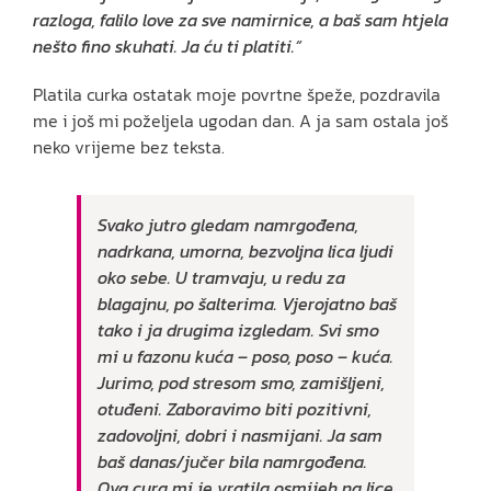
razloga, falilo love za sve namirnice, a baš sam htjela
nešto fino skuhati. Ja ću ti platiti.“
Platila curka ostatak moje povrtne špeže, pozdravila
me i još mi poželjela ugodan dan. A ja sam ostala još
neko vrijeme bez teksta.
Svako jutro gledam namrgođena,
nadrkana, umorna, bezvoljna lica ljudi
oko sebe. U tramvaju, u redu za
blagajnu, po šalterima. Vjerojatno baš
tako i ja drugima izgledam. Svi smo
mi u fazonu kuća – poso, poso – kuća.
Jurimo, pod stresom smo, zamišljeni,
otuđeni. Zaboravimo biti pozitivni,
zadovoljni, dobri i nasmijani. Ja sam
baš danas/jučer bila namrgođena.
Ova cura mi je vratila osmijeh na lice.