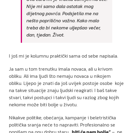
Nije mi samo dala ostatak mog
dijetnog povrća. Podsjetila me na
nešto poprilično važno. Kako malo
treba da bi nekome uljepšao večer,
dan, tjedan. Život.
I još mi je kolumnu praktički sama od sebe napisala.
Ja sam u tom trenutku imala novaca, ali u krivom
obliku. Ali ima ljudi što nemaju novaca u nikojem
obliku. Lijepo je znati da još uvijek postoje osobe koje
na takve situacije znaju ljudski reagirati. I baš takve
stvari, takvi postupci i takvi ljudi su razlog zbog kojih
nekome može biti bolje u životu.
Nikakve politike, obećanja, kampanje i beletristička
politička sranja neće to napraviti. Profesionalno se
popišam na onu dobru staru
„biti će nam bolje“
– ne,