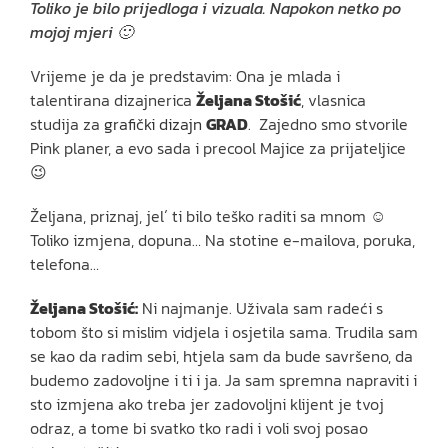
Toliko je bilo prijedloga i vizuala. Napokon netko po
mojoj mjeri 🙂
Vrijeme je da je predstavim: Ona je mlada i
talentirana dizajnerica
Željana Stoši
ć
, vlasnica
studija za
grafički dizajn
GRAD
. Zajedno smo stvorile
Pink planer, a evo sada i precool Majice za prijateljice
😉
Željana, priznaj, jel´ ti bilo teško raditi sa mnom ☺
Toliko izmjena, dopuna… Na stotine e-mailova, poruka,
telefona…
Željana Stošić:
Ni najmanje. Uživala sam radeći s
tobom što si mislim vidjela i osjetila sama. Trudila sam
se kao da radim sebi, htjela sam da bude savršeno, da
budemo zadovoljne i ti i ja. Ja sam spremna napraviti i
sto izmjena ako treba jer zadovoljni klijent je tvoj
odraz, a tome bi svatko tko radi i voli svoj posao