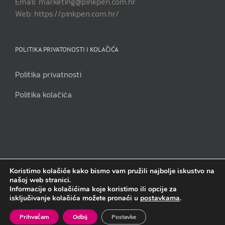
Email: marketing@pinkpen.com.hr
Web: https://pinkpen.com.hr/
POLITIKA PRIVATONOSTI I KOLAČIĆA
Politika privatnosti
Politika kolačića
Koristimo kolačiće kako bismo vam pružili najbolje iskustvo na
našoj web stranici.
Pink Pen j.d.o.o | Sva prava pridržana | Copyright 2014. - 2023.
Informacije o kolačićima koje koristimo ili opcije za
isključivanje kolačića možete pronaći u
postavkama
.
Facebook
Instagram
Email
Prihvaćam
Odbij
Postavke