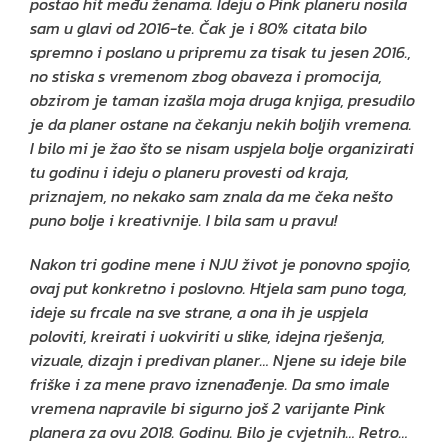
postao hit među ženama.
Ideju o Pink planeru nosila
sam u glavi od 2016-te. Čak je i 80% citata bilo
spremno i poslano u pripremu za tisak tu jesen 2016.,
no stiska s vremenom zbog obaveza i promocija,
obzirom je taman izašla moja druga knjiga, presudilo
je da planer ostane na čekanju nekih boljih vremena.
I bilo mi je žao što se nisam uspjela bolje organizirati
tu godinu i ideju o planeru provesti od kraja,
priznajem, no nekako sam znala da me čeka nešto
puno bolje i kreativnije. I bila sam u pravu!
Nakon tri godine mene i NJU život je ponovno spojio,
ovaj put konkretno i poslovno. Htjela sam puno toga,
ideje su frcale na sve strane, a ona ih je uspjela
poloviti, kreirati i uokviriti u slike, idejna rješenja,
vizuale, dizajn i predivan planer… Njene su ideje bile
friške i za mene pravo iznenađenje. Da smo imale
vremena napravile bi sigurno još 2 varijante Pink
planera za ovu 2018. Godinu. Bilo je cvjetnih… Retro…