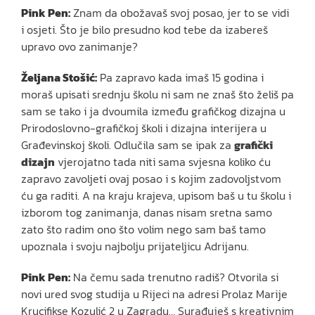
Pink Pen:
Znam da obožavaš svoj posao, jer to se vidi
i osjeti. Što je bilo presudno kod tebe da izabereš
upravo ovo zanimanje?
Željana Stošić:
Pa zapravo kada imaš 15 godina i
moraš upisati srednju školu ni sam ne znaš što želiš pa
sam se tako i ja dvoumila između grafičkog dizajna u
Prirodoslovno-grafičkoj školi i dizajna interijera u
Građevinskoj školi. Odlučila sam se ipak za
grafički
dizajn
vjerojatno tada niti sama svjesna koliko ću
zapravo zavoljeti ovaj posao i s kojim zadovoljstvom
ću ga raditi. A na kraju krajeva, upisom baš u tu školu i
izborom tog zanimanja, danas nisam sretna samo
zato što radim ono što volim nego sam baš tamo
upoznala i svoju najbolju prijateljicu Adrijanu.
Pink Pen:
Na čemu sada trenutno radiš? Otvorila si
novi ured svog studija u Rijeci na adresi Prolaz Marije
Krucifikse Kozulić 2 u Zagradu… Surađuješ s kreativnim