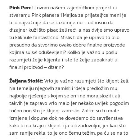
Pink Pen:
U ovom našem zajedničkom projektu i
stvaranju Pink planera i Majica za prijateljice meni je
bilo najvažnije da se razumijemo – odnosno da
dizajner kuži što pisac želi reći, a nas dvije smo upravo
tu kliknule fantastično. Misliš li da je upravo to bilo
presudno da stvorimo ovako dobre finalne proizvode
kojima su svi oduševljeni? Koliko je važno u poslu
razumjeti želje klijenta i iste te želje zapakirati u
finalni proizvod – dizajn?
Željana Stošić:
Vrlo je važno razumjeti što klijent želi.
Na temelju njegovih zamisli i ideja predložim mu
najbolje rješenje s kojim se on i ne mora sloziti, ali
takvih je zapravo vrlo malo jer nekako uvijek pogodim
točno ono što je klijent zamislio. Zatim su tu male
izmjene i dopune dok ne dovedemo do savršenstva
kako bi na kraju i klijent i ja bili zadovoljni, jer kao što
sam ranije rekla, to je ono čemu težim, pa ću se na to