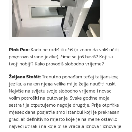
Pink Pen:
Kada ne radiš ili učiš (a znam da voliš učiti,
pogotovo strane jezike), čime se još baviš? Koji su
tvoji hobiji? Kako provodiš slobodno vrijeme?
Željana Stošić:
Trenutno pohađam tečaj talijanskog
jezika, a nakon njega velika mi je želja naučiti ruski.
Najviše na svijetu svoje slobodno vrijeme i novac
volim potrošiti na putovanja. Svake godine moja
sestra i ja otputujemo negdje drugdje. Prije otprilike
mjesec dana posjetile smo Istanbul koji je prekrasan
grad, ali definitivno mjesto koje je na mene ostavilo
najveći utisak i na koje bi se vraćala iznova i iznova je