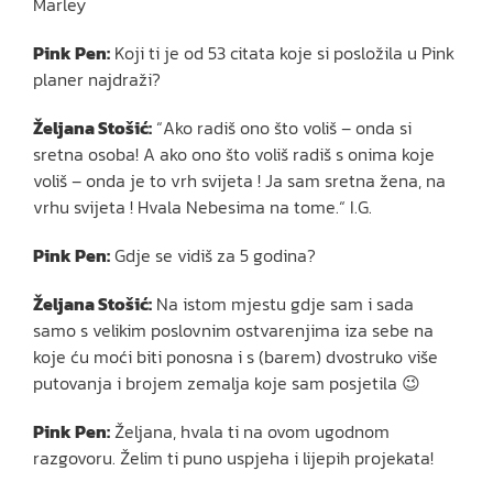
Marley
Pink Pen:
Koji ti je od 53 citata koje si posložila u Pink
planer najdraži?
Željana Stošić:
“Ako radiš ono što voliš – onda si
sretna osoba! A ako ono što voliš radiš s onima koje
voliš – onda je to vrh svijeta ! Ja sam sretna žena, na
vrhu svijeta ! Hvala Nebesima na tome.“ I.G.
Pink Pen:
Gdje se vidiš za 5 godina?
Željana Stošić:
Na istom mjestu gdje sam i sada
samo s velikim poslovnim ostvarenjima iza sebe na
koje ću moći biti ponosna i s (barem) dvostruko više
putovanja i brojem zemalja koje sam posjetila 😉
Pink Pen:
Željana, hvala ti na ovom ugodnom
razgovoru. Želim ti puno uspjeha i lijepih projekata!