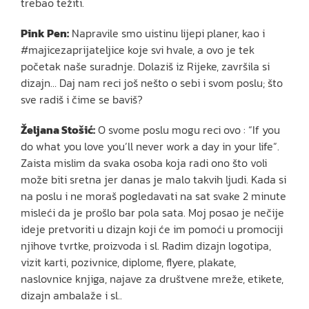
trebao težiti.
Pink Pen:
Napravile smo uistinu lijepi planer, kao i
#majicezaprijateljice koje svi hvale, a ovo je tek
početak naše suradnje. Dolaziš iz Rijeke, završila si
dizajn… Daj nam reci još nešto o sebi i svom poslu; što
sve radiš i čime se baviš?
Željana Stošić
:
O svome poslu mogu reci ovo : “If you
do what you love you’ll never work a day in your life”.
Zaista mislim da svaka osoba koja radi ono što voli
može biti sretna jer danas je malo takvih ljudi. Kada si
na poslu i ne moraš pogledavati na sat svake 2 minute
misleći da je prošlo bar pola sata. Moj posao je nečije
ideje pretvoriti u dizajn koji će im pomoći u promociji
njihove tvrtke, proizvoda i sl. Radim dizajn logotipa,
vizit karti, pozivnice, diplome, flyere, plakate,
naslovnice knjiga, najave za društvene mreže, etikete,
dizajn ambalaže i sl..