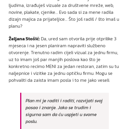
ljudima, izrađuješ vizuale za društvene mreže, web,
novine, plakate, cjenike… Evo sada si za mene radila
dizajn majica za prijateljice… Što još radiš / što imaš u
planu?
Željana Stošić:
Da, ured sam otvorila prije otprilike 3
mjeseca i na jesen planiram napraviti službeno
otvorenje. Trenutno radim cijeli vizual za jednu firmu,
uz to imam još par manjih poslova kao što je
konkretno recimo MENI za jedan restoran, zatim su tu
naljepnice i vizitke za jednu optičku firmu. Mogu se
pohvaliti da zaista imam posla i to me jako veseli.
Plan mi je raditi i raditi, razvijati svoj
posao i znanje. Jako se trudim i
sigurna sam da ću uspjeti u svome
poslu.