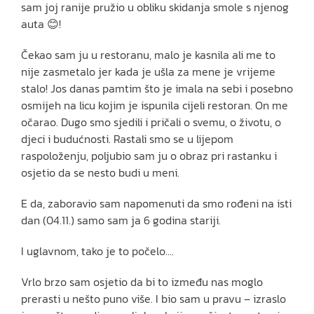
sam joj ranije pružio u obliku skidanja smole s njenog
auta 😊!
Čekao sam ju u restoranu, malo je kasnila ali me to
nije zasmetalo jer kada je ušla za mene je vrijeme
stalo! Jos danas pamtim što je imala na sebi i posebno
osmijeh na licu kojim je ispunila cijeli restoran. On me
očarao. Dugo smo sjedili i pričali o svemu, o životu, o
djeci i budućnosti. Rastali smo se u lijepom
raspoloženju, poljubio sam ju o obraz pri rastanku i
osjetio da se nesto budi u meni.
E da, zaboravio sam napomenuti da smo rođeni na isti
dan (04.11.) samo sam ja 6 godina stariji.
I uglavnom, tako je to počelo….
Vrlo brzo sam osjetio da bi to između nas moglo
prerasti u nešto puno više. I bio sam u pravu – izraslo