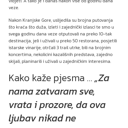
vidjeti. A tako je i danas nakon više od godinu dana
veze.
Nakon Kranjske Gore, uslijedila su brojna putovanja
što kraća što duža, izleti i zajednički izlasci te smo u
svega godinu dana veze otputovali na preko 10-tak
destinacija, jeli i uživali u preko 50 restorana, posjetili
istarske vinarije, otrčali 3 trail utrke, bili na brojnim
koncertima, nekolicini kazališnih predstava, zajedno
skijali, planinarili i uživali u zajedničkim interesima.
Kako kaže pjesma …
„Za
nama zatvaram sve,
vrata i prozore, da ova
ljubav nikad ne