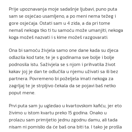
Prije upoznavanja moje sadašnje ljubavi, puno puta
sam se osjećao usamljeno, a po meni nema težeg i
gore osjećaja. Ostati sam u 4 zida, a da pri tome
nemaš nekoga tko ti tu samoću može umanjiti, nekoga
koga možeš nazvati i s kime možeš razgovarati.
Ona bi samoću živjela samo one dane kada su djeca
odlazila kod tate, te je s godinama sve bolje i bolje
podnosila istu. Saživjela se s njom i prihvatila život
kakav joj je dan te odlučila u njemu uživati sa ili bez
partnera. Povremeno bi poželjela imati nekoga za
zagrljaj te je strpljivo čekala da se pojavi baš netko
poput mene.
Prvi puta sam ju ugledao u kvartovskom kafiću, jer eto
živimo u istom kvartu preko 15 godina. Onako u
prolazu sam primijetio jednu zgodnu damu, ali tada
nisam ni pomislio da će baš ona biti ta. I tako je prošla