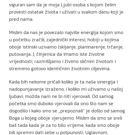
siguran sam da je moja Ljubi osoba s kojom želim
provesti ostatak života i uživati u svakom danu koji je
pred nama.
Mislim da nas je povezalo najviše energija kojom smo
u početku zračili, zajednički interesi, hobiji u kojima
oboje istinski uzivamo (skijanje, planinarenje, trčanje,
putovanja..), činjenica da imamo iste životne
vrijednosti, razmišljamo i živimo sličnim životom i
stremimo gotovo identičnim životnim ciljevima.
Kada bih nekome pričali koliko je ta naša sinergija i
nadopunjavanje izraženo, i koliko mi uživamo u našoj
ljubavi, možda nam ne bi niti vjerovali. Od samog
početka smo duboko vjerovali da ono što nam se
dogodilo i kako smo se „prepoznali“ je došlo od samog
Boga u kojeg oboje vjerujemo. Mislim da smo se sreli
baš tada kada je za to bilo vrijeme, kada smo oboje
bili spremni dati sebe u potpunosti. Uglavnom,