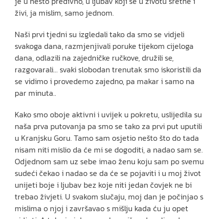
je u nešto predivno, u ljubav koji se u životu sretne i
živi, ja mislim, samo jednom.
Naši prvi tjedni su izgledali tako da smo se vidjeli
svakoga dana, razmjenjivali poruke tijekom cijeloga
dana, odlazili na zajedničke ručkove, družili se,
razgovarali… svaki slobodan trenutak smo iskoristili da
se vidimo i provedemo zajedno, pa makar i samo na
par minuta..
Kako smo oboje aktivni i uvijek u pokretu, uslijedila su
naša prva putovanja pa smo se tako za prvi put uputili
u Kranjsku Goru. Tamo sam osjetio nešto što do tada
nisam niti mislio da će mi se dogoditi, a nadao sam se.
Odjednom sam uz sebe imao ženu koju sam po svemu
sudeći čekao i nadao se da će se pojaviti i u moj život
unijeti boje i ljubav bez koje niti jedan čovjek ne bi
trebao živjeti. U svakom slučaju, moj dan je počinjao s
mislima o njoj i završavao s mišlju kada ću ju opet