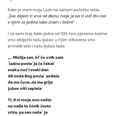
Kako je meni moja Ljubi na samom početku rekla:
„Evo dajem ti srce na dlanu, tvoje je pa ti vidi što ćeš
s njim! Ja jedino tako znam i želim!“
I za sami kraj, kako jedna od 100-tinu pjesama kojima
smo obilježili našu ljubav, u čijim stihovima smo
pronašli sebi i našu ljubav, kaže:
„… Mislija san, bi´ću uvik sam
´ladna poste´ja će čekat´
svaku noć i svaki dan
Ali onda Bog posla´ anđela
da me čuva, da me grije
jubav niti zaplela
Ti, ti si moje ono nešto
ne nađe to čovik često
srića, pa san naša´ ja