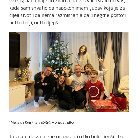
svakog dana daje do znanja da vas voli i stalo do vas,
kada sam shvatio da napokon imam ljubav koja je za
cijeli život i da nema razmišljanja da li negdje postoji
netko bolji, netko ljepši…
*
Martina i Krešimir s obitelji – privatni album
Ja znam da za mene ne postoji nitko bolji, ljepši i tko