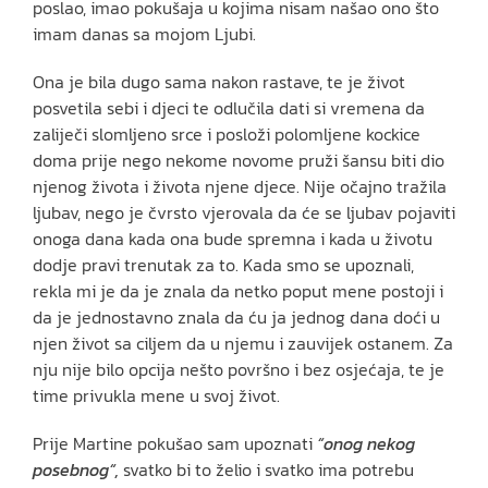
poslao, imao pokušaja u kojima nisam našao ono što
imam danas sa mojom Ljubi.
Ona je bila dugo sama nakon rastave, te je život
posvetila sebi i djeci te odlučila dati si vremena da
zaliječi slomljeno srce i posloži polomljene kockice
doma prije nego nekome novome pruži šansu biti dio
njenog života i života njene djece. Nije očajno tražila
ljubav, nego je čvrsto vjerovala da će se ljubav pojaviti
onoga dana kada ona bude spremna i kada u životu
dodje pravi trenutak za to. Kada smo se upoznali,
rekla mi je da je znala da netko poput mene postoji i
da je jednostavno znala da ću ja jednog dana doći u
njen život sa ciljem da u njemu i zauvijek ostanem. Za
nju nije bilo opcija nešto površno i bez osjećaja, te je
time privukla mene u svoj život.
Prije Martine pokušao sam upoznati
“onog nekog
posebnog“,
svatko bi to želio i svatko ima potrebu