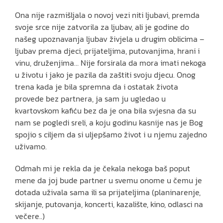
Ona nije razmišljala o novoj vezi niti ljubavi, premda
svoje srce nije zatvorila za ljubav, ali je godine do
našeg upoznavanja ljubav živjela u drugim oblicima –
ljubav prema djeci, prijateljima, putovanjima, hrani i
vinu, druženjima… Nije forsirala da mora imati nekoga
u životu i jako je pazila da zaštiti svoju djecu. Onog
trena kada je bila spremna da i ostatak života
provede bez partnera, ja sam ju ugledao u
kvartovskom kafiću bez da je ona bila svjesna da su
nam se pogledi sreli, a koju godinu kasnije nas je Bog
spojio s ciljem da si uljepšamo život i u njemu zajedno
uživamo.
Odmah mi je rekla da je čekala nekoga baš poput
mene da joj bude partner u svemu onome u čemu je
dotada uživala sama ili sa prijateljima (planinarenje,
skijanje, putovanja, koncerti, kazalište, kino, odlasci na
večere..)