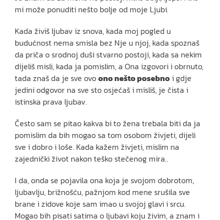
mi može ponuditi nešto bolje od moje Ljubi.
Kada živiš ljubav iz snova, kada moj pogled u
budućnost nema smisla bez Nje u njoj, kada spoznaš
da priča o srodnoj duši stvarno postoji, kada sa nekim
dijeliš misli, kada ja pomislim, a Ona izgovori i obrnuto,
tada znaš da je sve ovo
ono nešto posebno
i gdje
jedini odgovor na sve sto osjećaš i misliš, je čista i
istinska prava ljubav.
Često sam se pitao kakva bi to žena trebala biti da ja
pomislim da bih mogao sa tom osobom živjeti, dijeli
sve i dobro i loše. Kada kažem živjeti, mislim na
zajednički život nakon teško stečenog mira..
I da, onda se pojavila ona koja je svojom dobrotom,
ljubavlju, brižnošću, pažnjom kod mene srušila sve
brane i zidove koje sam imao u svojoj glavi i srcu.
Mogao bih pisati satima o ljubavi koju živim, a znam i