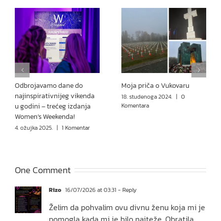
Odbrojavamo dane do
Moja priča o Vukovaru
najinspirativnijeg vikenda
18. studenoga 2024.
|
0
u godini – trećeg izdanja
Komentara
Women’s Weekenda!
4. ožujka 2025.
|
1 Komentar
One Comment
Rizo
16/07/2026 at 03:31
- Reply
Želim da pohvalim ovu divnu ženu koja mi je
pomogla kada mi je bilo najteže. Obratila