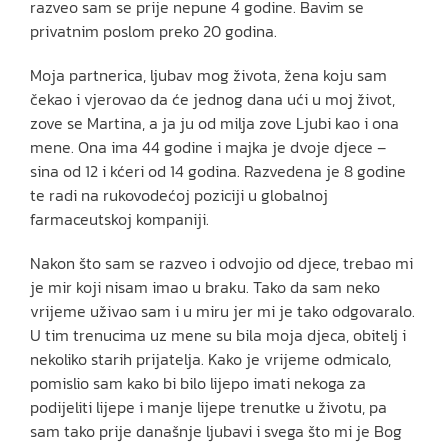
razveo sam se prije nepune 4 godine. Bavim se
privatnim poslom preko 20 godina.
Moja partnerica, ljubav mog života, žena koju sam
čekao i vjerovao da će jednog dana ući u moj život,
zove se Martina, a ja ju od milja zove Ljubi kao i ona
mene. Ona ima 44 godine i majka je dvoje djece –
sina od 12 i kćeri od 14 godina. Razvedena je 8 godine
te radi na rukovodećoj poziciji u globalnoj
farmaceutskoj kompaniji.
Nakon što sam se razveo i odvojio od djece, trebao mi
je mir koji nisam imao u braku. Tako da sam neko
vrijeme uživao sam i u miru jer mi je tako odgovaralo.
U tim trenucima uz mene su bila moja djeca, obitelj i
nekoliko starih prijatelja. Kako je vrijeme odmicalo,
pomislio sam kako bi bilo lijepo imati nekoga za
podijeliti lijepe i manje lijepe trenutke u životu, pa
sam tako prije današnje ljubavi i svega što mi je Bog