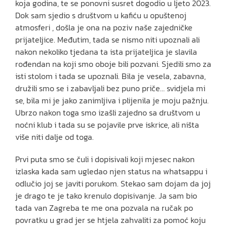
koja godina, te se ponovni susret dogodio u ljeto 2023.
Dok sam sjedio s društvom u kafiću u opuštenoj
atmosferi , došla je ona na poziv naše zajedničke
prijateljice. Međutim, tada se nismo niti upoznali ali
nakon nekoliko tjedana ta ista prijateljica je slavila
rođendan na koji smo oboje bili pozvani. Sjedili smo za
isti stolom i tada se upoznali. Bila je vesela, zabavna,
družili smo se i zabavljali bez puno priče… svidjela mi
se, bila mi je jako zanimljiva i plijenila je moju pažnju.
Ubrzo nakon toga smo izašli zajedno sa društvom u
noćni klub i tada su se pojavile prve iskrice, ali ništa
više niti dalje od toga.
Prvi puta smo se čuli i dopisivali koji mjesec nakon
izlaska kada sam ugledao njen status na whatsappu i
odlučio joj se javiti porukom. Stekao sam dojam da joj
je drago te je tako krenulo dopisivanje. Ja sam bio
tada van Zagreba te me ona pozvala na ručak po
povratku u grad jer se htjela zahvaliti za pomoć koju