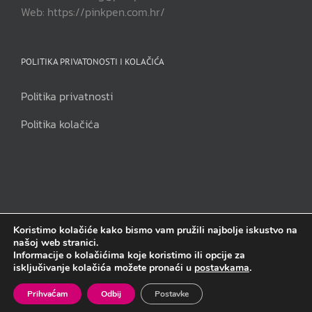
Web: https://pinkpen.com.hr/
POLITIKA PRIVATONOSTI I KOLAČIĆA
Politika privatnosti
Politika kolačića
Koristimo kolačiće kako bismo vam pružili najbolje iskustvo na
našoj web stranici.
Pink Pen j.d.o.o | Sva prava pridržana | Copyright 2014. - 2023.
Informacije o kolačićima koje koristimo ili opcije za
isključivanje kolačića možete pronaći u
postavkama
.
Facebook
Instagram
Email
Prihvaćam
Odbij
Postavke