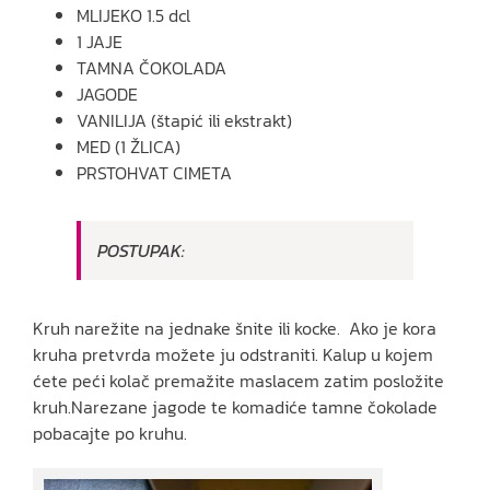
MLIJEKO 1.5 dcl
1 JAJE
TAMNA ČOKOLADA
JAGODE
VANILIJA (štapić ili ekstrakt)
MED (1 ŽLICA)
PRSTOHVAT CIMETA
POSTUPAK:
Kruh narežite na jednake šnite ili kocke. Ako je kora
kruha pretvrda možete ju odstraniti. Kalup u kojem
ćete peći kolač premažite maslacem zatim posložite
kruh.Narezane jagode te komadiće tamne čokolade
pobacajte po kruhu.