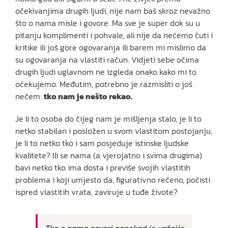
očekivanjima drugih ljudi, nije nam baš skroz nevažno
što o nama misle i govore. Ma sve je super dok su u
pitanju komplimenti i pohvale, ali nije da nećemo čuti i
kritike ili još gore ogovaranja ili barem mi mislimo da
su ogovaranja na vlastiti račun. Vidjeti sebe očima
drugih ljudi uglavnom ne izgleda onako kako mi to
očekujemo. Međutim, potrebno je razmisliti o još
nečem:
tko nam je nešto rekao.
Je li to osoba do čijeg nam je mišljenja stalo, je li to
netko stabilan i posložen u svom vlastitom postojanju,
je li to netko tko i sam posjeduje istinske ljudske
kvalitete? Ili se nama (a vjerojatno i svima drugima)
bavi netko tko ima dosta i previše svojih vlastitih
problema i koji umjesto da, figurativno rečeno, počisti
ispred vlastitih vrata, zaviruje u tuđe živote?
Tko o nama govori ponekad je važnije