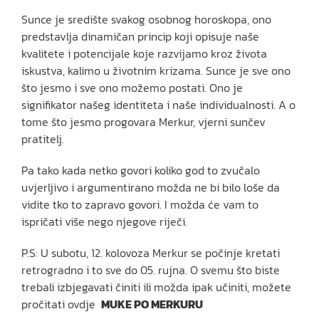
Sunce je središte svakog osobnog horoskopa, ono
predstavlja dinamičan princip koji opisuje naše
kvalitete i potencijale koje razvijamo kroz života
iskustva, kalimo u životnim krizama. Sunce je sve ono
što jesmo i sve ono možemo postati. Ono je
signifikator našeg identiteta i naše individualnosti. A o
tome što jesmo progovara Merkur, vjerni sunčev
pratitelj.
Pa tako kada netko govori koliko god to zvučalo
uvjerljivo i argumentirano možda ne bi bilo loše da
vidite tko to zapravo govori. I možda će vam to
ispričati više nego njegove riječi.
P.S: U subotu, 12. kolovoza Merkur se počinje kretati
retrogradno i to sve do 05. rujna. O svemu što biste
trebali izbjegavati činiti ili možda ipak učiniti, možete
pročitati ovdje
MUKE PO MERKURU