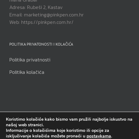
Adresa: Rubeši 2, Kastav
Email: marketing@pinkpen.com.hr
Web: https://pinkpen.com.hr/
POLITIKA PRIVATONOSTI I KOLAČIĆA
Politika privatnosti
Politika kolačića
Koristimo kolačiće kako bismo vam pružili najbolje iskustvo na
našoj web stranici.
Pink Pen j.d.o.o | Sva prava pridržana | Copyright 2014. - 2023.
Informacije o kolačićima koje koristimo ili opcije za
isključivanje kolačića možete pronaći u
postavkama
.