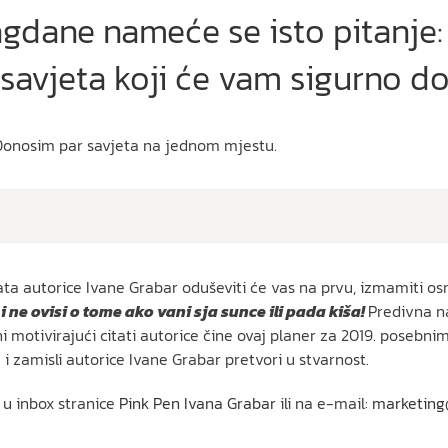
gdane nameće se isto pitanje: 
savjeta koji će vam sigurno d
Donosim par savjeta na jednom mjestu.
ata autorice Ivane Grabar oduševiti će vas na prvu, izmamiti o
 i ne ovisi o tome ako vani sja sunce ili pada kiša!
Predivna na
otivirajući citati autorice čine ovaj planer za 2019. posebnim i
e i zamisli autorice Ivane Grabar pretvori u stvarnost.
 u inbox stranice
Pink Pen Ivana Grabar
ili na e-mail:
marketing