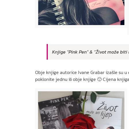
Knjige “Pink Pen” & “Život može biti l
Obje knjige autorice Ivane Grabar izašle su u d
poklonite jednu ili obje knjige 🙂 Cijena knjiga