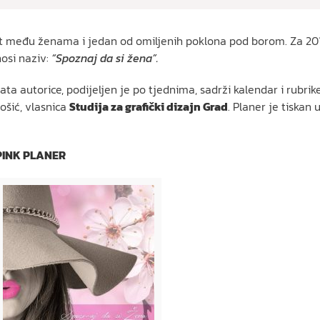
 hit među ženama i jedan od omiljenih poklona pod borom. Za 20
nosi naziv:
“Spoznaj da si žena”.
tata autorice, podijeljen je po tjednima, sadrži kalendar i rubri
ošić, vlasnica
Studija za grafički dizajn Grad
. Planer je tiskan 
PINK PLANER