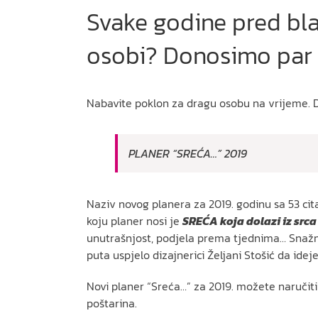
Svake godine pred bla
osobi? Donosimo par 
Nabavite poklon za dragu osobu na vrijeme. 
PLANER “SREĆA…” 2019
Naziv novog planera za 2019. godinu sa 53 cit
koju planer nosi je
SREĆA
koja dolazi iz srca
unutrašnjost, podjela prema tjednima… Snažni m
puta uspjelo dizajnerici Željani Stošić da idej
Novi planer “Sreća…” za 2019. možete naručiti
poštarina.