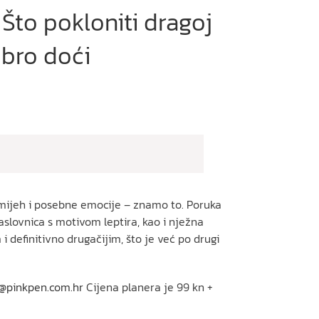
Što pokloniti dragoj
obro doći
smijeh i posebne emocije – znamo to. Poruka
slovnica s motivom leptira, kao i nježna
 definitivno drugačijim, što je već po drugi
@pinkpen.com.hr
Cijena planera je 99 kn +