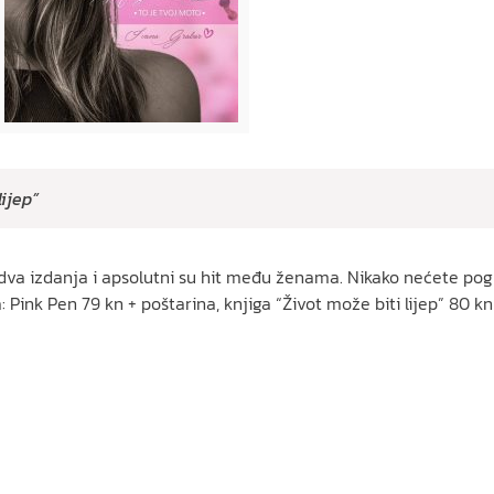
ijep”
va izdanja i apsolutni su hit među ženama. Nikako nećete pogriješi
: Pink Pen 79 kn + poštarina, knjiga “Život može biti lijep” 80 kn