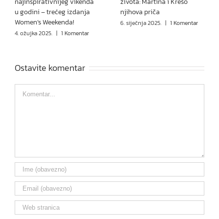
najinspirativnijeg vikenda
života: Martina i Krešo
u godini – trećeg izdanja
njihova priča
Women’s Weekenda!
6. siječnja 2025.
|
1 Komentar
4. ožujka 2025.
|
1 Komentar
Ostavite komentar
Comment