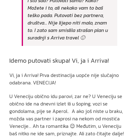
I što sad? Putovati sama? Kako?
Možete i to, ali nekako vam to baš
teško pada. Putovati bez partnera,
društva… Nije lijepo niti malo, znam
to. I zato sam smislila strašan plan u
suradnji s Arriva travel 🙂
Idemo putovati skupa! Vi, ja i Arriva!
Vi, ja i Arriva! Prva destinacija uopće nije slučajno
odabrana. VENECIJA!
U Veneciju obično idu parovi, zar ne? U Veneciju se
obično ide na dnevni izlet ili u šoping, vozi se
gondolama, pije se Aperol.. A ako još niste u braku,
možda vas partner i zaprosi na nekom od mostića
Venecije… Ah ta romantika 😉 Međutim, u Veneciju
baš nitko ne ide sam, priznajte. Ali zato čitajte dalje!