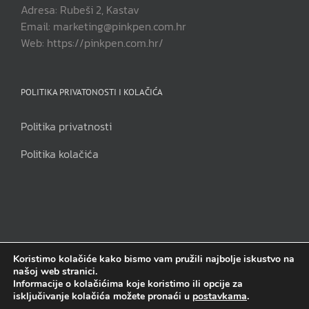
Adresa: Rubeši 2, Kastav
Email: marketing@pinkpen.com.hr
Web: https://pinkpen.com.hr/
POLITIKA PRIVATONOSTI I KOLAČIĆA
Politika privatnosti
Politika kolačića
Koristimo kolačiće kako bismo vam pružili najbolje iskustvo na
našoj web stranici.
Pink Pen j.d.o.o | Sva prava pridržana | Copyright 2014. - 2023.
Informacije o kolačićima koje koristimo ili opcije za
isključivanje kolačića možete pronaći u
postavkama
.