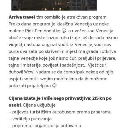
Arriva travel
tim osmislio je atraktivan program:
Preko dana program je klasična Venecija uz neke
malene Pink Pen dodatke 🙂 a uvečer, kad Venecija
obuče svoje misteriozno ruho (koje još do sada nismo
vidjeli), nastupa original vodič iz Venecije, vodi nas
puna dva sata po skrivenim mjestima grada i otkriva
tajne Venecije koje još nismo čuli: preljubi i prijevare,
tajne i misterije, povijest i sadašnjost… Vještice i
duhovi! Wow! Nadam se da ćemo ipak nekog od njih
uspjeti snimiti svojim mobitelima da ih možemo
pokazati prijateljima 😉
Cijena izleta je i više nego prihvatljiva:
215 kn po
osobi
. Cijena uključuje:
– prijevoz turističkim autobusom prema programu
– voditelja putovanja
– pripremu i organizaciju putovanja