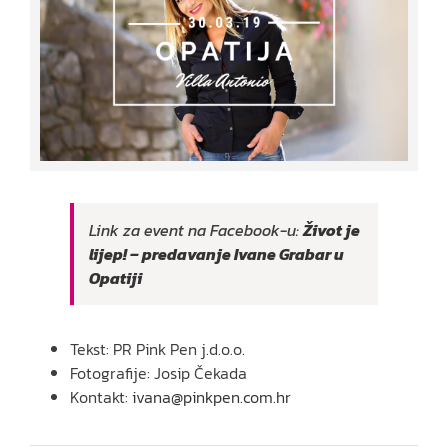
Link za event na Facebook-u:
Život je
lijep! – predavanje Ivane Grabar u
Opatiji
Tekst: PR Pink Pen j.d.o.o.
Fotografije: Josip Čekada
Kontakt:
ivana@pinkpen.com.hr