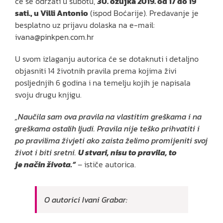
će se održati u subotu,
30. ožujka 2019. od 17 do 19
sati., u Villi Antonio
(ispod Boćarije). Predavanje je
besplatno uz prijavu dolaska na e-mail:
ivana@pinkpen.com.hr
U svom izlaganju autorica će se dotaknuti i detaljno
objasniti 14 životnih pravila prema kojima živi
posljednjih 6 godina i na temelju kojih je napisala
svoju drugu knjigu.
„Naučila sam ova pravila na vlastitim greškama i na
greškama ostalih ljudi. Pravila nije teško prihvatiti i
po pravilima živjeti ako zaista želimo promijeniti svoj
život i biti sretni.
U stvari, nisu to pravila, to
je način života.“
– ističe autorica.
O autorici Ivani Grabar: