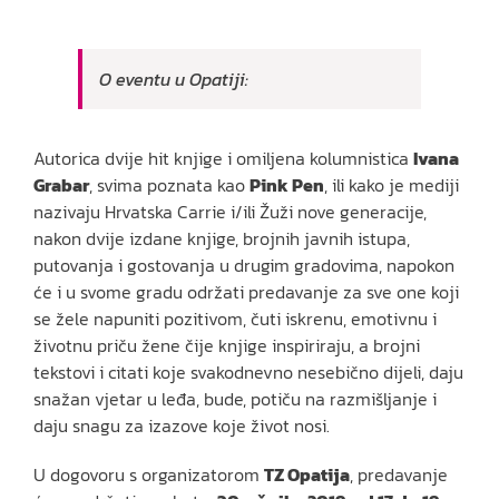
O eventu u Opatiji:
Autorica dvije hit knjige i omiljena kolumnistica
Ivana
Grabar
, svima poznata kao
Pink Pen
, ili kako je mediji
nazivaju Hrvatska Carrie i/ili Žuži nove generacije,
nakon dvije izdane knjige, brojnih javnih istupa,
putovanja i gostovanja u drugim gradovima, napokon
će i u svome gradu održati predavanje za sve one koji
se žele napuniti pozitivom, čuti iskrenu, emotivnu i
životnu priču žene čije knjige inspiriraju, a brojni
tekstovi i citati koje svakodnevno nesebično dijeli, daju
snažan vjetar u leđa, bude, potiču na razmišljanje i
daju snagu za izazove koje život nosi.
U dogovoru s organizatorom
TZ Opatija
, predavanje