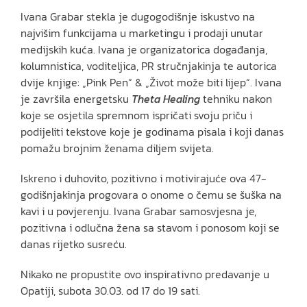
Ivana Grabar stekla je dugogodišnje iskustvo na
najvišim funkcijama u marketingu i prodaji unutar
medijskih kuća. Ivana je organizatorica događanja,
kolumnistica, voditeljica, PR stručnjakinja te autorica
dvije knjige: „Pink Pen“ & „Život može biti lijep“. Ivana
je završila energetsku
Theta Healing
tehniku nakon
koje se osjetila spremnom ispričati svoju priču i
podijeliti tekstove koje je godinama pisala i koji danas
pomažu brojnim ženama diljem svijeta.
Iskreno i duhovito, pozitivno i motivirajuće ova 47-
godišnjakinja progovara o onome o čemu se šuška na
kavi i u povjerenju. Ivana Grabar samosvjesna je,
pozitivna i odlučna žena sa stavom i ponosom koji se
danas rijetko susreću.
Nikako ne propustite ovo inspirativno predavanje u
Opatiji, subota 30.03. od 17 do 19 sati.