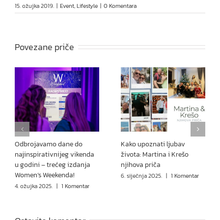
15. ožujka 2019.
|
Event
,
Lifestyle
|
0 Komentara
Povezane priče
Odbrojavamo dane do
Kako upoznati ljubav
najinspirativnijeg vikenda
života: Martina i Krešo
u godini – trećeg izdanja
njihova priča
Women’s Weekenda!
6. siječnja 2025.
|
1 Komentar
4. ožujka 2025.
|
1 Komentar