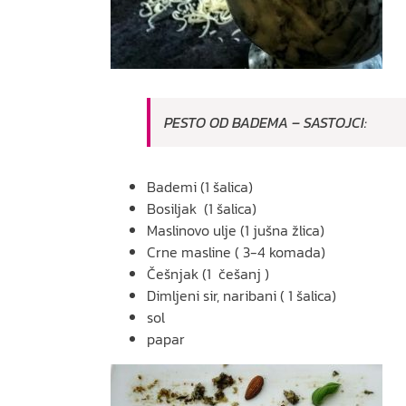
PESTO OD BADEMA – SASTOJCI:
Bademi (1 šalica)
Bosiljak (1 šalica)
Maslinovo ulje (1 jušna žlica)
Crne masline ( 3-4 komada)
Češnjak (1 češanj )
Dimljeni sir, naribani ( 1 šalica)
sol
papar