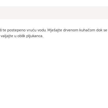
oli te postepeno vruću vodu. Mješajte drvenom kuhačom dok se t
aljajte u oblik pljukanca.