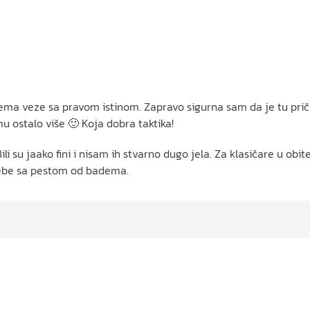
ema veze sa pravom istinom. Zapravo sigurna sam da je tu pri
mu ostalo više 🙂 Koja dobra taktika!
ili su jaako fini i nisam ih stvarno dugo jela. Za klasičare u obi
sebe sa pestom od badema.