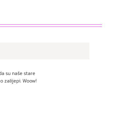
da su naše stare
to zalijepi. Woow!