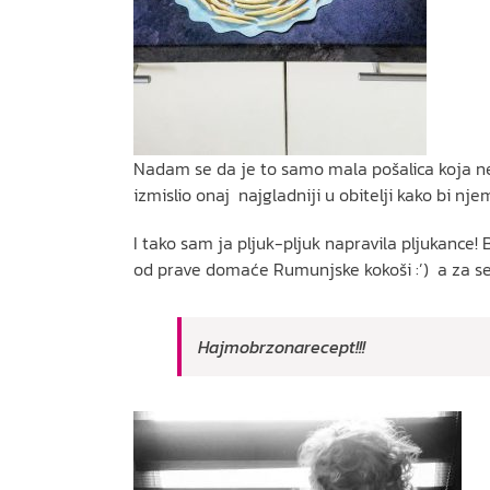
Nadam se da je to samo mala pošalica koja n
izmislio onaj najgladniji u obitelji kako bi nje
I tako sam ja pljuk-pljuk napravila pljukance! B
od prave domaće Rumunjske kokoši :’) a za 
Hajmobrzonarecept!!!