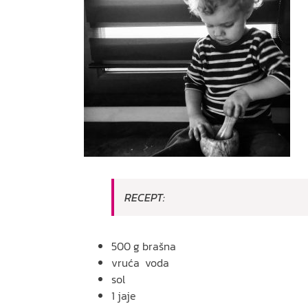
RECEPT:
500 g brašna
vruća voda
sol
1 jaje