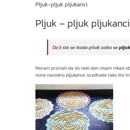
Pljuk-pljuk pljukanci
Pljuk – pljuk pljukanci
Da li ste se ikada pitali zašto se
plju
Moram priznati da do neki dan nisam nikad ob
none navodno pljukance izrađivale tako što bi si