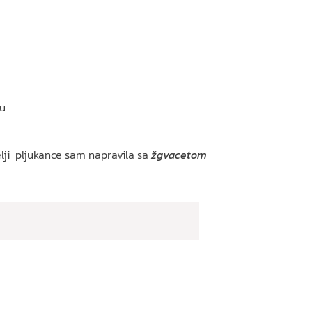
ču
telji pljukance sam napravila sa
žgvacetom