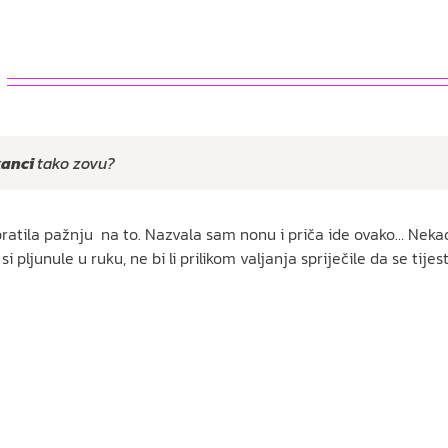
kanci
tako zovu?
ratila pažnju na to. Nazvala sam nonu i priča ide ovako… Neka
 pljunule u ruku, ne bi li prilikom valjanja spriječile da se tijes