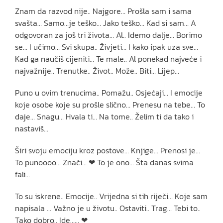
Znam da razvod nije.. Najgore… Prošla sam i sama
svašta… Samo…je teško… Jako teško… Kad si sam… A
odgovoran za još tri života… Al.. Idemo dalje… Borimo
se… I učimo… Svi skupa.. Živjeti… I kako ipak uza sve…
Kad ga naučiš cijeniti… Te male.. Al ponekad najveće i
najvažnije.. Trenutke.. Život.. Može.. Biti… Lijep…
Puno u ovim trenucima.. Pomažu.. Osjećaji… I emocije
koje osobe koje su prošle slično… Prenesu na tebe… To
daje… Snagu… Hvala ti… Na tome.. Želim ti da tako i
nastaviš…
Širi svoju emociju kroz postove… Knjige… Prenosi je…
To punoooo… Znači… ❤ To je ono… Šta danas svima
fali…
To su iskrene.. Emocije.. Vrijedna si tih riječi… Koje sam
napisala … Važno je u životu.. Ostaviti.. Trag… Tebi to..
Tako dobro.. Ide…… ❤