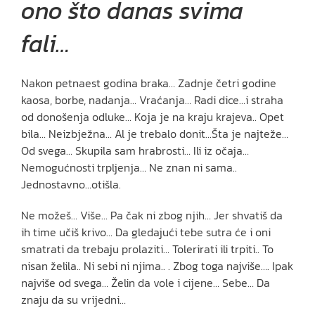
ono što danas svima
fali…
Nakon petnaest godina braka… Zadnje četri godine
kaosa, borbe, nadanja… Vraćanja… Radi dice…i straha
od donošenja odluke… Koja je na kraju krajeva.. Opet
bila… Neizbježna… Al je trebalo donit…Šta je najteže…
Od svega… Skupila sam hrabrosti… Ili iz očaja…
Nemogućnosti trpljenja… Ne znan ni sama..
Jednostavno…otišla.
Ne možeš… Više… Pa čak ni zbog njih… Jer shvatiš da
ih time učiš krivo… Da gledajući tebe sutra će i oni
smatrati da trebaju prolaziti… Tolerirati ili trpiti.. To
nisan želila.. Ni sebi ni njima.. . Zbog toga najviše…. Ipak
najviše od svega… Želin da vole i cijene… Sebe… Da
znaju da su vrijedni…