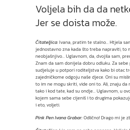
Voljela bih da da net
Jer se doista može.
Čitateljica:
Ivana, pratim te stalno… Htjela sa
jednostavno zna kada što treba napraviti, to mi
neobjašnjivo… Uglavnom, da, dvojila sam, premda
Znam da sam donijela dobru odluku. Za sebe pri
sudjeluje u potpori roditeljstva kako bi otac 
zajedničkome odgoju naše djece. Oni su mislim
to im ne mogu skriti, vide oni to. Ali, znaju d
tako i kod tate, kad su ondje… Uglavnom, u ov
kojem sama sebe cijeniš i to drugima pokazuješ,
i eto, voljeti.
Pink Pen Ivana Grabar:
Odlično! Drago mi je z