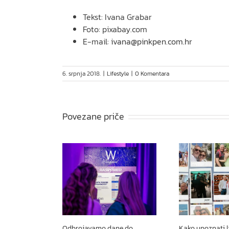
Tekst: Ivana Grabar
Foto: pixabay.com
E-mail:
ivana@pinkpen.com.hr
6. srpnja 2018.
|
Lifestyle
|
0 Komentara
Povezane priče
Odbrojavamo dane do
Kako upoznati l