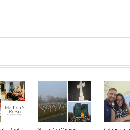
jubav života:
Moja priča o Vukovaru
Kako upoznati