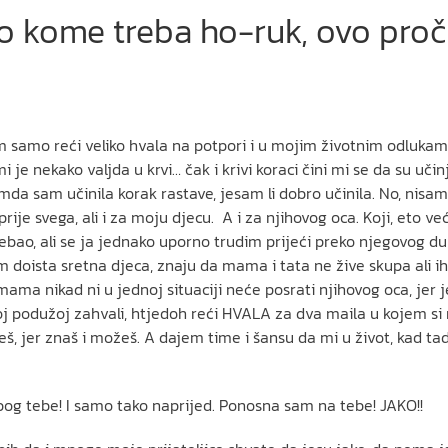
ko kome treba ho-ruk, ovo pro
m samo reći veliko hvala na potpori i u mojim životnim odluka
 je nekako valjda u krvi… čak i krivi koraci čini mi se da su učin
 sam učinila korak rastave, jesam li dobro učinila. No, nisam se,
je svega, ali i za moju djecu. A i za njihovog oca. Koji, eto već
trebao, ali se ja jednako uporno trudim prijeći preko njegovog du
 doista sretna djeca, znaju da mama i tata ne žive skupa ali i
a mama nikad ni u jednoj situaciji neće posrati njihovog oca, je
oj podužoj zahvali, htjedoh reći HVALA za dva maila u kojem si
 jer znaš i možeš. A dajem time i šansu da mi u život, kad tad, 
bog tebe! I samo tako naprijed. Ponosna sam na tebe! JAKO!!