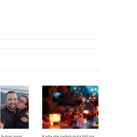
 ljubav svog
Kada ste zadnji puta bili na