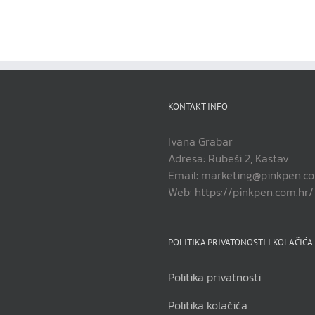
KONTAKT INFO
Ivana Grabar
Adresa: Rubeši 2, Kastav
Email: marketing@pinkpen.c
Web: https://pinkpen.com.hr/
POLITIKA PRIVATONOSTI I KOLAČIĆA
Politika privatnosti
Politika kolačića