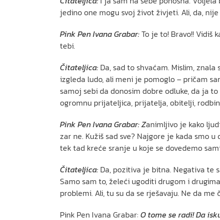
Čitateljica:
I ja sam na sebe ponosna. Voljela 
jedino one mogu svoj život živjeti. Ali, da, nije
Pink Pen Ivana Grabar:
To je to! Bravo!! Vidiš
tebi.
Čitateljica:
Da, sad to shvaćam. Mislim, znala s
izgleda ludo, ali meni je pomoglo – pričam s
samoj sebi da donosim dobre odluke, da ja to 
ogromnu prijateljica, prijatelja, obitelji, rod
Pink Pen Ivana Grabar: Z
animljivo je kako ljud
zar ne. Kužiš sad sve? Najgore je kada smo u 
tek tad kreće sranje u koje se dovedemo sami
Čitateljica:
Da, pozitiva je bitna. Negativa te
Samo sam to, želeći ugoditi drugom i drugima, 
problemi. Ali, tu su da se rješavaju. Ne da m
Pink Pen Ivana Grabar:
O tome se radi! Da is