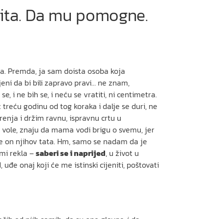
čita. Da mu pomogne.
ma. Premda, ja sam doista osoba koja
jeni da bi bili zapravo pravi… ne znam,
 i ne bih se, i neću se vratiti, ni centimetra.
 treću godinu od tog koraka i dalje se duri, ne
renja i držim ravnu, ispravnu crtu u
h vole, znaju da mama vodi brigu o svemu, jer
r je on njihov tata. Hm, samo se nadam da je
 mi rekla –
saberi se i naprijed
, u život u
uđe onaj koji će me istinski cijeniti, poštovati