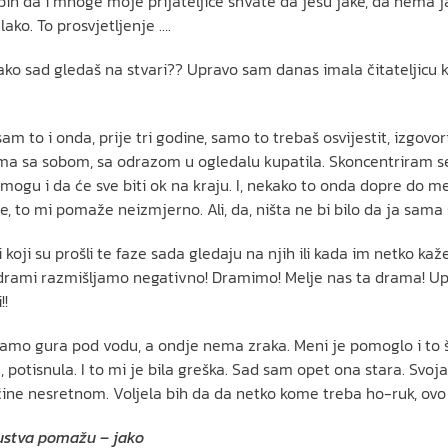
bih da i mnoge moje prijateljice shvate da jesu jake, da nema ja
 lako. To prosvjetljenje ….
 kako sad gledaš na stvari?? Upravo sam danas imala čitateljicu ko
am to i onda, prije tri godine, samo to trebaš osvijestit, izgov
ama sa sobom, sa odrazom u ogledalu kupatila. Skoncentriram s
mogu i da će sve biti ok na kraju. I, nekako to onda dopre do m
bine, to mi pomaže neizmjerno. Ali, da, ništa ne bi bilo da ja sam
i koji su prošli te faze sada gledaju na njih ili kada im netko ka
drami razmišljamo negativno! Dramimo! Melje nas ta drama! Upa
!!
 samo gura pod vodu, a ondje nema zraka. Meni je pomoglo i to š
potisnula. I to mi je bila greška. Sad sam opet ona stara. Svoj
e čine nesretnom. Voljela bih da da netko kome treba ho-ruk, ov
kustva pomažu – jako