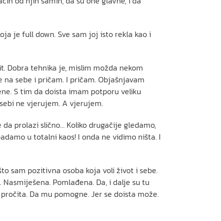
čih od njih samih, da su one glavne, i da
ja je full down. Sve sam joj isto rekla kao i
orit. Dobra tehnika je, mislim možda nekom
e na sebe i pričam. I pričam. Objašnjavam
ene. S tim da doista imam potporu veliku
a sebi ne vjerujem. A vjerujem.
že da prolazi slično… Koliko drugačije gledamo,
damo u totalni kaos! I onda ne vidimo ništa. I
to sam pozitivna osoba koja voli život i sebe.
a. Nasmiješena. Pomlađena. Da, i dalje su tu
o pročita. Da mu pomogne. Jer se doista može.