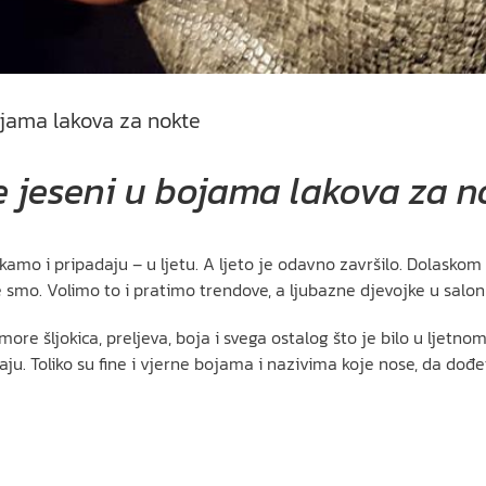
ojama lakova za nokte
e jeseni u bojama lakova za n
kamo i pripadaju – u ljetu. A ljeto je odavno završilo. Dolaskom
smo. Volimo to i pratimo trendove, a ljubazne djevojke u salon
more šljokica, preljeva, boja i svega ostalog što je bilo u ljetno
daju. Toliko su fine i vjerne bojama i nazivima koje nose, da dođe