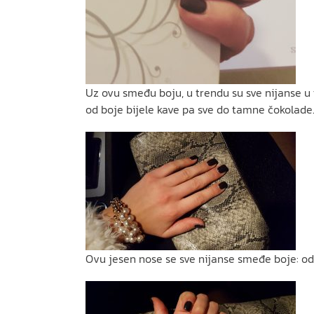
Uz ovu smeđu boju, u trendu su sve nijanse u to
od boje bijele kave pa sve do tamne čokolade.
Ovu jesen nose se sve nijanse smeđe boje: od