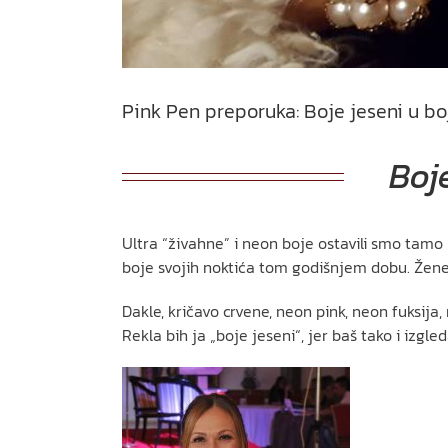
Pink Pen preporuka: Boje jeseni u b
Boj
Ultra “živahne” i neon boje ostavili smo tamo 
boje svojih noktića tom godišnjem dobu. Žene 
Dakle, kričavo crvene, neon pink, neon fuksija, 
Rekla bih ja „boje jeseni“, jer baš tako i izgle