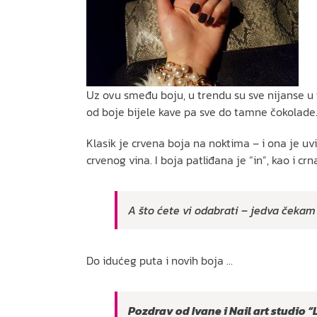
Uz ovu smeđu boju, u trendu su sve nijanse u to
od boje bijele kave pa sve do tamne čokolade.
Klasik je crvena boja na noktima – i ona je uv
crvenog vina. I boja patliđana je “in”, kao i crn
A što ćete vi odabrati – jedva čekam
Do idućeg puta i novih boja …
Pozdrav od Ivane i Nail art studio