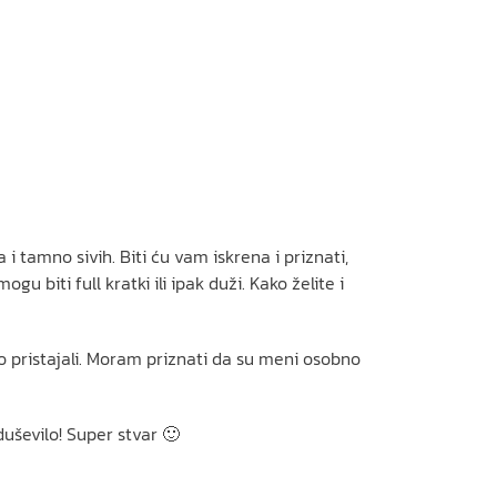
ma i tamno sivih. Biti ću vam iskrena i priznati,
u biti full kratki ili ipak duži. Kako želite i
o pristajali. Moram priznati da su meni osobno
duševilo! Super stvar 🙂