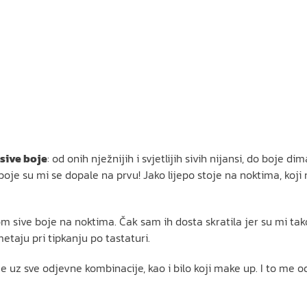
 sive boje
: od onih nježnijih i svjetlijih sivih nijansi, do boje di
je su mi se dopale na prvu! Jako lijepo stoje na noktima, koji mog
om sive boje na noktima. Čak sam ih dosta skratila jer su mi tak
metaju pri tipkanju po tastaturi.
e uz sve odjevne kombinacije, kao i bilo koji make up. I to me o