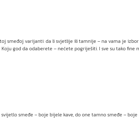
j smeđoj varijanti: da li svjetlije ili tamnije – na vama je izbo
 Koju god da odaberete – nećete pogriješiti. I sve su tako fin
 svijetlo smeđe – boje bijele kave, do one tamno smeđe – boje