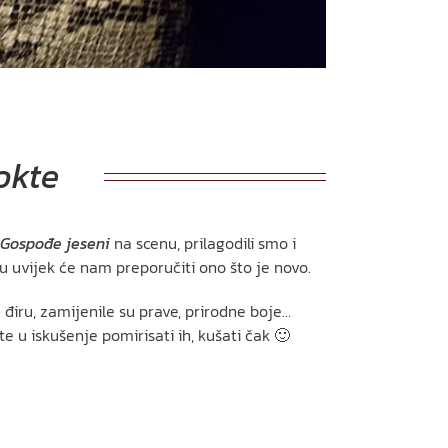
okte
Gospođe jeseni
na scenu, prilagodili smo i
u uvijek će nam preporučiti ono što je novo.
m điru, zamijenile su prave, prirodne boje…
te u iskušenje pomirisati ih, kušati čak 🙂