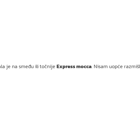
la je na smeđu ili točnije
Express mocca
. Nisam uopće razmišlj