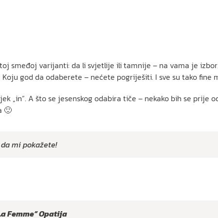
j smeđoj varijanti: da li svjetlije ili tamnije – na vama je izbo
 Koju god da odaberete – nećete pogriješiti. I sve su tako fin
ijek „in“. A što se jesenskog odabira tiče – nekako bih se prije 
a 🙂
 da mi pokažete!
 “La Femme” Opatija