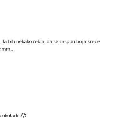
r. Ja bih nekako rekla, da se raspon boja kreće
e mmm…
 čokolade 🙂