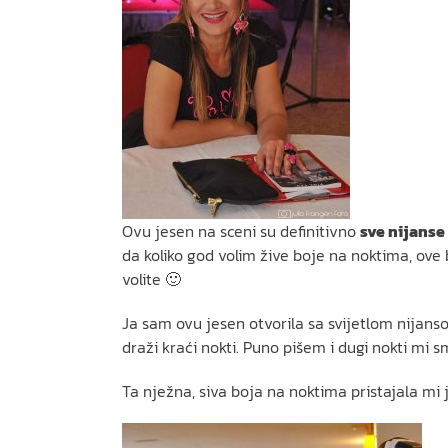
Ovu jesen na sceni su definitivno
sve nijanse
da koliko god volim žive boje na noktima, ove bo
volite 🙂
Ja sam ovu jesen otvorila sa svijetlom nijans
draži kraći nokti. Puno pišem i dugi nokti mi s
Ta nježna, siva boja na noktima pristajala mi j