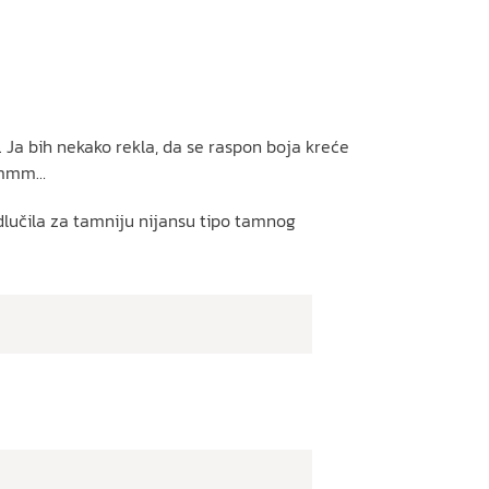
r. Ja bih nekako rekla, da se raspon boja kreće
e mmm…
odlučila za tamniju nijansu tipo tamnog