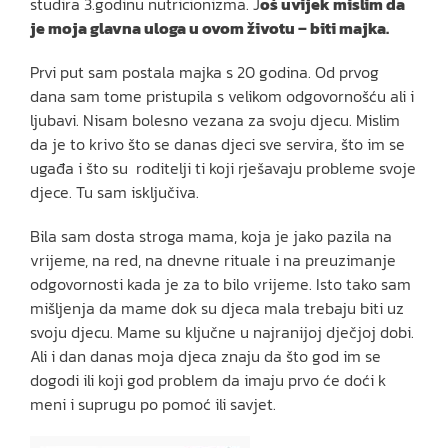
studira 3.godinu nutricionizma. J
oš uvijek mislim da
je moja glavna uloga u ovom životu – biti majka.
Prvi put sam postala majka s 20 godina. Od prvog
dana sam tome pristupila s velikom odgovornošću ali i
ljubavi. Nisam bolesno vezana za svoju djecu. Mislim
da je to krivo što se danas djeci sve servira, što im se
ugađa i što su roditelji ti koji rješavaju probleme svoje
djece. Tu sam isključiva.
Bila sam dosta stroga mama, koja je jako pazila na
vrijeme, na red, na dnevne rituale i na preuzimanje
odgovornosti kada je za to bilo vrijeme. Isto tako sam
mišljenja da mame dok su djeca mala trebaju biti uz
svoju djecu. Mame su ključne u najranijoj dječjoj dobi.
Ali i dan danas moja djeca znaju da što god im se
dogodi ili koji god problem da imaju prvo će doći k
meni i suprugu po pomoć ili savjet.