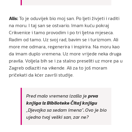
Alis:
To je oduvijek bio moj san. Po ljeti živjeti i raditi
na moru. I taj san se ostvario. Imam kuću pokraj
Crikvenice i tamo provodim i po tri ljetna mjeseca.
Radim od tamo. Uz svoj rad, bavim se i turizmom. Ali
more me odmara, regenerira i inspirira. Na moru kao
da imam duplo vremena. Uz more vrijede neka druga
pravila. Voljela bih se i za stalno preseliti uz more pa u
Zagreb odlaziti na vikende. Ali za to još moram
pričekati da kćer završi studije.
Pred malo vremena izašla je
prva
knjiga iz Biblioteke Čitaj knjigu
„Djevojka sa sedam imena“
.
Ovo je bio
ujedno tvoj veliki san, zar ne?