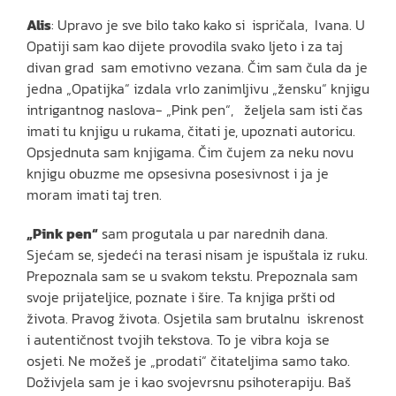
Alis
: Upravo je sve bilo tako kako si ispričala, Ivana. U
Opatiji sam kao dijete provodila svako ljeto i za taj
divan grad sam emotivno vezana. Čim sam čula da je
jedna „Opatijka“ izdala vrlo zanimljivu „žensku“ knjigu
intrigantnog naslova- „Pink pen“, željela sam isti čas
imati tu knjigu u rukama, čitati je, upoznati autoricu.
Opsjednuta sam knjigama. Čim čujem za neku novu
knjigu obuzme me opsesivna posesivnost i ja je
moram imati taj tren.
„Pink pen“
sam progutala u par narednih dana.
Sjećam se, sjedeći na terasi nisam je ispuštala iz ruku.
Prepoznala sam se u svakom tekstu. Prepoznala sam
svoje prijateljice, poznate i šire. Ta knjiga pršti od
života. Pravog života. Osjetila sam brutalnu iskrenost
i autentičnost tvojih tekstova. To je vibra koja se
osjeti. Ne možeš je „prodati“ čitateljima samo tako.
Doživjela sam je i kao svojevrsnu psihoterapiju. Baš