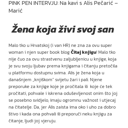
PINK PEN INTERVJU: Na kavi s Alis Pečarić –
Marić
Žena koja živi svoj san
Malo tko u Hrvatskoj (i van HR) ne zna za ovu super
woman i njen super book blog
Čitaj knjigu
! Malo tko
nije čuo za ovu strastvenu zaljubljenicu u knjige, koja
je svu svoju ljubav prema knjigama i čitanju pretočila
u platformu dostupnu svima. Alis je žena koja u
današnjem „knjiškom“ svijetu žari i pali. Njene
preporuke za knjige koje je pročitala ili koje će tek
pročitati, pohvale i iskrena oduševljenost onim što joj
se posebno svidjelo, imaju ogromnu važnost i utjecaj
na čitatelje. Da, jer Alis zaista ima oko i uho za dobro
štivo i kada ona pohvali ili preporuči neku knjigu za
čitanje, ljudi joj vjeruju.