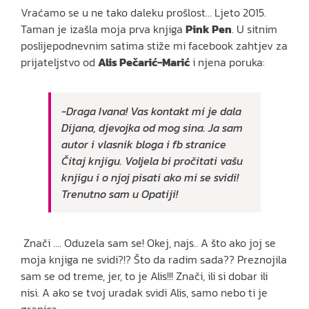
Vraćamo se u ne tako daleku prošlost… Ljeto 2015.
Taman je izašla moja prva knjiga
Pink Pen
. U sitnim
poslijepodnevnim satima stiže mi facebook zahtjev za
prijateljstvo od
Alis Pečarić-Marić
i njena poruka:
-Draga Ivana! Vas kontakt mi je dala
Dijana, djevojka od mog sina. Ja sam
autor i vlasnik bloga i fb stranice
Čitaj knjigu. Voljela bi pročitati vašu
knjigu i o njoj pisati ako mi se svidi!
Trenutno sam u Opatiji!
Znači …. Oduzela sam se! Okej, najs.. A što ako joj se
moja knjiga ne svidi?!? Što da radim sada?? Preznojila
sam se od treme, jer, to je Alis!!! Znači, ili si dobar ili
nisi. A ako se tvoj uradak svidi Alis, samo nebo ti je
granica.