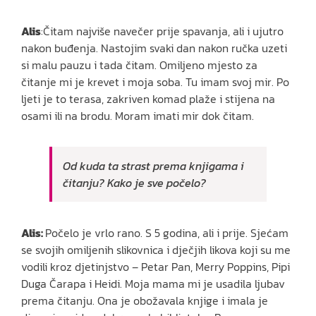
Alis
:Čitam najviše navečer prije spavanja, ali i ujutro
nakon buđenja. Nastojim svaki dan nakon ručka uzeti
si malu pauzu i tada čitam. Omiljeno mjesto za
čitanje mi je krevet i moja soba. Tu imam svoj mir. Po
ljeti je to terasa, zakriven komad plaže i stijena na
osami ili na brodu. Moram imati mir dok čitam.
Od kuda ta strast prema knjigama i
čitanju? Kako je sve počelo?
Alis:
Počelo je vrlo rano. S 5 godina, ali i prije. Sjećam
se svojih omiljenih slikovnica i dječjih likova koji su me
vodili kroz djetinjstvo – Petar Pan, Merry Poppins, Pipi
Duga Čarapa i Heidi. Moja mama mi je usadila ljubav
prema čitanju. Ona je obožavala knjige i imala je