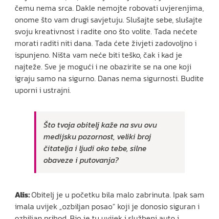
čemu nema srca. Dakle nemojte robovati uvjerenjima,
onome što vam drugi savjetuju. Slušajte sebe, slušajte
svoju kreativnost i radite ono što volite. Tada nećete
morati raditi niti dana. Tada ćete živjeti zadovoljno i
ispunjeno. Ništa vam neće biti teško, čak i kad je
najteže. Sve je mogući i ne obazirite se na one koji
igraju samo na sigurno. Danas nema sigurnosti. Budite
uporni i ustrajni.
Što tvoja obitelj kaže na svu ovu
medijsku pozornost, veliki broj
čitatelja i ljudi oko tebe, silne
obaveze i putovanja?
Alis:
Obitelj je u početku bila malo zabrinuta. Ipak sam
imala uvijek „ozbiljan posao“ koji je donosio siguran i
ozbiljan prihod. Bio je tu uvijek i službeni auto i