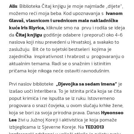
Alis
: Biblioteka Čitaj knjigu je moje najmlađe „dijete“,
možemo reći moja beba. Kod upoznavanja s
Ivanom
Glavaš, vlasnicom i urednicom male nakladničke
kuće Iris Illyrica,
kliknule smo na prvu i rodila se ideja
da
Čitaj knjigu
godišnje odabere i preporuči oko 4-6
naslova koji nisu prevedeni u Hrvatskoj, a svakako to
zaslužuju. Bit će to svjetski bestseleri kojima je
zajednička inspirativnost i hrabrost u progovaranju o
aktualnim temama. Radi se o snažnim i istinitim
pričama koje nikoga neće ostaviti ravnodušnim.
Prvi naslov biblioteke
„Djevojka sa sedam imena“
je
izašao uoči Interlibera. To je istinita priča koja se čita
poput krimića i ne ispušta se iz ruku. Istovremeno
progovara o snazi čovjeka, u ovom slučaju krhke žene,
koja se bori za svoja prirodna prava. Danas
Hyeonseo
Lee
živi u Južnoj Koreji i aktivistica je koja pomaže
izbjeglicama iz Sjeverne Koreje. Na
TED2013
konferenciji održanoj u veljači otkrila je svijetu svoju