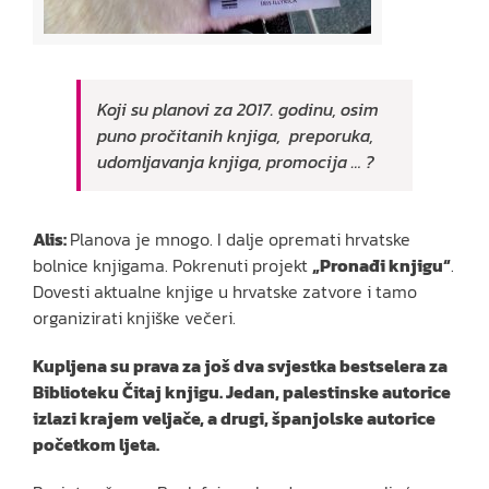
Koji su planovi za 2017. godinu, osim
puno pročitanih knjiga, preporuka,
udomljavanja knjiga, promocija … ?
Alis:
Planova je mnogo. I dalje opremati hrvatske
bolnice knjigama. Pokrenuti projekt
„Pronađi knjigu“
.
Dovesti aktualne knjige u hrvatske zatvore i tamo
organizirati knjiške večeri.
Kupljena su prava za još dva svjestka bestselera za
Biblioteku Čitaj knjigu. Jedan, palestinske autorice
izlazi krajem veljače, a drugi, španjolske autorice
početkom ljeta.