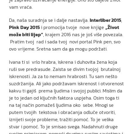
vam vraća.
Da, naša suradnja se i dalje nastavlja.
Interliber 2015
,
Pink Day 2015
i promocija tvoje nove knjige
„Život
može biti lijep“
, krajem 2016 nas je još više povezala.
Pratim tvoj rad i sada tvoj novi portal Pink pen, svo
ovo vrijeme. Sretna sam da ga mogu podržati.
Ivana ti si vrlo hrabra, iskrena i duhovita žena koja
ruši sve predrasude. Zaista se divim tvojoj brutalnoj
iskrenosti. Ja za to nemam hrabrosti. Tu sam nešto
suzdržanija. Ali jako podržavam iskrenost i otvorenost
kakvu ti gajiš prema ljudima i svojoj publici. Mislim da
je to jedan od ključnih faktora uspjeha. Osim toga ti
na taj način pomažeš ljudima oko sebe. Mnogi se
putem tvojih tekstova i obraćanja odluče otvoriti,
iznijeti svoje probleme, tražiti pomoć. To je velika
stvar i pomoć. To je smisao svega. Nadahnuti druge
svojim primjerom, pomoći drugima svojim savjetima i