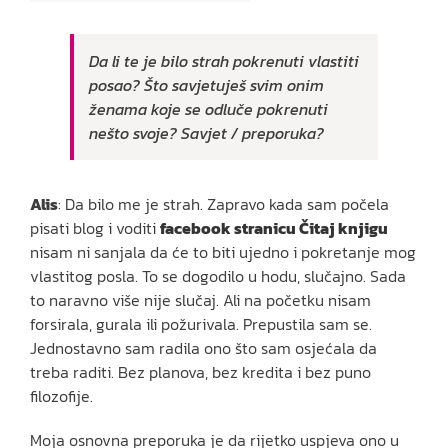
Da li te je bilo strah pokrenuti vlastiti
posao? Što savjetuješ svim onim
ženama koje se odluče pokrenuti
nešto svoje? Savjet / preporuka?
Alis
: Da bilo me je strah. Zapravo kada sam počela
pisati blog i voditi
facebook stranicu Čitaj knjigu
nisam ni sanjala da će to biti ujedno i pokretanje mog
vlastitog posla. To se dogodilo u hodu, slučajno. Sada
to naravno više nije slučaj. Ali na početku nisam
forsirala, gurala ili požurivala. Prepustila sam se.
Jednostavno sam radila ono što sam osjećala da
treba raditi. Bez planova, bez kredita i bez puno
filozofije.
Moja osnovna preporuka je da rijetko uspjeva ono u