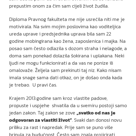
prepustim onom za čim sam cijeli život žudila.
Diploma Pravnog fakulteta me nije usrećila niti me je
motivirala. Na svim mojim poslovima kao voditeljica
ureda uprave i predsjednika uprava bila sam 22
godine mobingirana kao žena, zaposlenica i majka. Na
posao sam često odlazila s dozom straha i nelagode, a
doma sam ponekad dolazila šokirana i uplakana. Neki
ljudi ne mogu funkcionirati a da vas ne ponize ili
omalovaže. Željela sam prekinuti taj niz. Kako nisam
imala snage sama dati otkaz, on je došao onda kada
je trebao. U pravi čas.
Krajem 2013.godine sam kroz vlastite padove,
propuste i uspjehe shvatila da u svemiru postoji samo
jedan zakon. Taj zakon se zove
„svatko od nas je
odgovoran za vlastiti život”
. Svaki dan donosi novu
priliku za rast i napredak. Prije sam se puno više
brinula za budućnost. Često sam znala projicirati