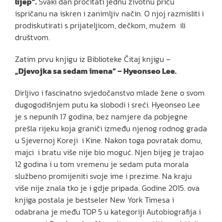
lijep“.
Svaki dan pročitati jednu životnu priču
ispričanu na iskren i zanimljiv način. O njoj razmisliti i
prodiskutirati s prijateljicom, dečkom, mužem ili
društvom.
Zatim prvu knjigu iz Biblioteke Čitaj knjigu –
„Djevojka sa sedam imena“ – Hyeonseo Lee.
Dirljivo i fascinatno svjedočanstvo mlade žene o svom
dugogodišnjem putu ka slobodi i sreći. Hyeonseo Lee
je s nepunih 17 godina, bez namjere da pobjegne
prešla rijeku koja graniči između njenog rodnog grada
u Sjevernoj Koreji i Kine. Nakon toga povratak domu,
majci i bratu više nije bio moguć. Njen bijeg je trajao
12 godina i u tom vremenu je sedam puta morala
službeno promijeniti svoje ime i prezime. Na kraju
više nije znala tko je i gdje pripada. Godine 2015. ova
knjiga postala je bestseler New York Timesa i
odabrana je među TOP 5 u kategoriji Autobiografija i