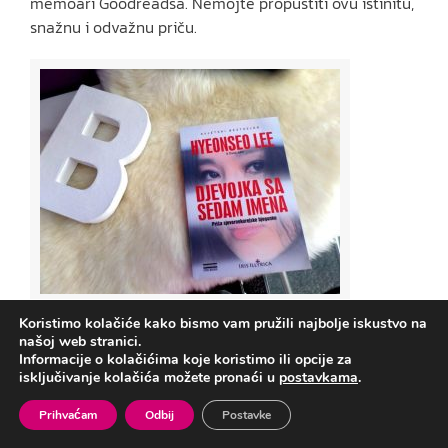
memoari Goodreadsa. Nemojte propustiti ovu istinitu,
snažnu i odvažnu priču.
Tu je obavezno knjiga o trenutno popularnom način
Koristimo kolačiće kako bismo vam pružili najbolje iskustvo na
sretnog življenja na danski način – „
hygge“.
našoj web stranici.
Informacije o kolačićima koje koristimo ili opcije za
isključivanje kolačića možete pronaći u
postavkama
.
Prihvaćam
Odbij
Postavke