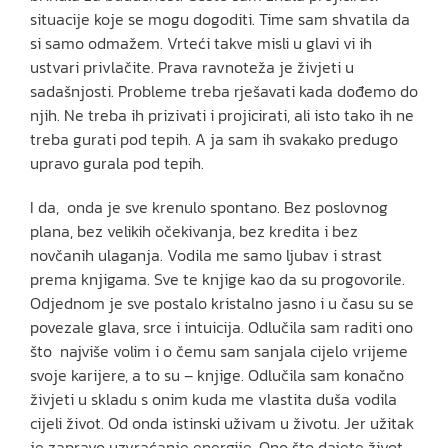
situacije koje se mogu dogoditi. Time sam shvatila da
si samo odmažem. Vrteći takve misli u glavi vi ih
ustvari privlačite. Prava ravnoteža je živjeti u
sadašnjosti. Probleme treba rješavati kada dođemo do
njih. Ne treba ih prizivati i projicirati, ali isto tako ih ne
treba gurati pod tepih. A ja sam ih svakako predugo
upravo gurala pod tepih.
I da, onda je sve krenulo spontano. Bez poslovnog
plana, bez velikih očekivanja, bez kredita i bez
novčanih ulaganja. Vodila me samo ljubav i strast
prema knjigama. Sve te knjige kao da su progovorile.
Odjednom je sve postalo kristalno jasno i u času su se
povezale glava, srce i intuicija. Odlučila sam raditi ono
što najviše volim i o čemu sam sanjala cijelo vrijeme
svoje karijere, a to su – knjige. Odlučila sam konačno
živjeti u skladu s onim kuda me vlastita duša vodila
cijeli život. Od onda istinski uživam u životu. Jer užitak
je zapravo uzvraćanje energije. Ono što dajete život