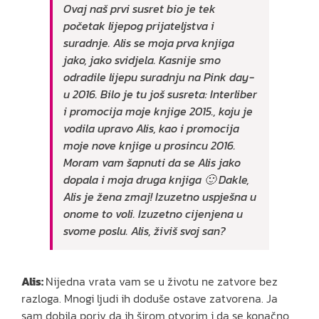
Ovaj naš prvi susret bio je tek
početak lijepog prijateljstva i
suradnje. Alis se moja prva knjiga
jako, jako svidjela. Kasnije smo
odradile lijepu suradnju na Pink day-
u 2016. Bilo je tu još susreta: Interliber
i promocija moje knjige 2015., koju je
vodila upravo Alis, kao i promocija
moje nove knjige u prosincu 2016.
Moram vam šapnuti da se Alis jako
dopala i moja druga knjiga 🙂 Dakle,
Alis je žena zmaj! Izuzetno uspješna u
onome to voli. Izuzetno cijenjena u
svome poslu. Alis, živiš svoj san?
Alis:
Nijedna vrata vam se u životu ne zatvore bez
razloga. Mnogi ljudi ih doduše ostave zatvorena. Ja
sam dobila poriv da ih širom otvorim i da se konačno