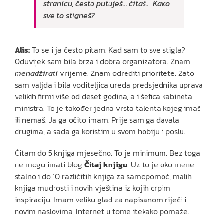
stranicu, često putuješ… čitaš.. Kako
sve to stigneš?
Alis:
To se i ja često pitam. Kad sam to sve stigla?
Oduvijek sam bila brza i dobra organizatora. Znam
menadžirati
vrijeme. Znam odrediti prioritete. Zato
sam valjda i bila voditeljica ureda predsjednika uprava
velikih firmi više od deset godina, a i šefica kabineta
ministra. To je također jedna vrsta talenta kojeg imaš
ili nemaš. Ja ga očito imam. Prije sam ga davala
drugima, a sada ga koristim u svom hobiju i poslu.
Čitam do 5 knjiga mjesečno. To je minimum. Bez toga
ne mogu imati blog
Čitaj knjigu
. Uz to je oko mene
stalno i do 10 različitih knjiga za samopomoć, malih
knjiga mudrosti i novih vještina iz kojih crpim
inspiraciju. Imam veliku glad za napisanom riječi i
novim naslovima. Internet u tome itekako pomaže.