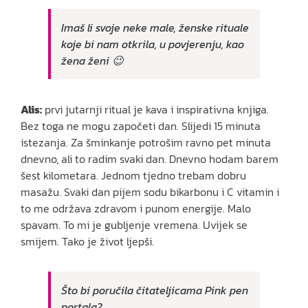
Imaš li svoje neke male, ženske rituale
koje bi nam otkrila, u povjerenju, kao
žena ženi 😉
Alis:
prvi jutarnji ritual je kava i inspirativna knjiga.
Bez toga ne mogu započeti dan. Slijedi 15 minuta
istezanja. Za šminkanje potrošim ravno pet minuta
dnevno, ali to radim svaki dan. Dnevno hodam barem
šest kilometara. Jednom tjedno trebam dobru
masažu. Svaki dan pijem sodu bikarbonu i C vitamin i
to me održava zdravom i punom energije. Malo
spavam. To mi je gubljenje vremena. Uvijek se
smijem. Tako je život ljepši.
Što bi poručila čitateljicama Pink pen
portala?