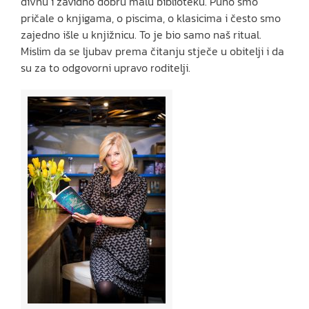
divnu i zavidno dobru malu biblioteku. Puno smo
pričale o knjigama, o piscima, o klasicima i često smo
zajedno išle u knjižnicu. To je bio samo naš ritual.
Mislim da se ljubav prema čitanju stječe u obitelji i da
su za to odgovorni upravo roditelji.