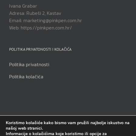
Ivana Grabar
Adresa: Rubeši 2, Kastav
Email: marketing@pinkpen.com.hr
Web: https://pinkpen.com.hr/
POLITIKA PRIVATONOSTI I KOLAČIĆA
Politika privatnosti
Politika kolačića
Koristimo kolačiće kako bismo vam pružili najbolje iskustvo na
našoj web stranici.
Pink Pen j.d.o.o | Sva prava pridržana | Copyright 2014. - 2023.
Informacije o kolačićima koje koristimo ili opcije za