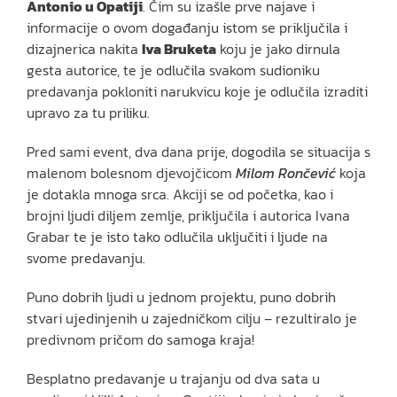
Antonio u Opatiji
. Čim su izašle prve najave i
informacije o ovom događanju istom se priključila i
dizajnerica nakita
Iva Bruketa
koju je jako dirnula
gesta autorice, te je odlučila svakom sudioniku
predavanja pokloniti narukvicu koje je odlučila izraditi
upravo za tu priliku.
Pred sami event, dva dana prije, dogodila se situacija s
malenom bolesnom djevojčicom
Milom Rončević
koja
je dotakla mnoga srca. Akciji se od početka, kao i
brojni ljudi diljem zemlje, priključila i autorica Ivana
Grabar te je isto tako odlučila uključiti i ljude na
svome predavanju.
Puno dobrih ljudi u jednom projektu, puno dobrih
stvari ujedinjenih u zajedničkom cilju – rezultiralo je
predivnom pričom do samoga kraja!
Besplatno predavanje u trajanju od dva sata u