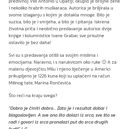
predivnoj Villi Antonio u Opatiji, okupio je brojne žene
i nekoliko hrabrih muškaraca. Autorica je briljirala u
svome izlaganju s kojim je dotakla mnoge. Bilo je
suzica, bilo je i smijeha, a bilo je i pitanja. Iskrena
životna priča i neobično predavanje autorice dvije
knjige i kolumnistice Ivane Grabar, sve prisutne
ostavilo je bez daha!
Svi su s predavanja otišli sa svojim mislima i
emocijama. Naravno, i s narukvicom oko ruke 🙂 A za
malenu djevojčicu Milu i njeno liječenje u Americi
prikupljeno je 1226 kuna koji su uplaćeni na račun
Milinog tate, Marina Rončevića.
Što reći na kraju svega?
“Dobro je činiti dobro… Zato je i rezultat dobar i
blagoslovljen. A sve ono što dolazi iz srca, sve što se
radi i govori iz srca pronalazi put do srca drugih
ljudi!” I. G.