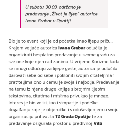
U subotu, 30.03. održano je
predavanje „Život je lijep“ autorice
Ivane Grabar u Opatiji.
Bio je to event koji je od početka imao lijepu priču…
Krajem veljače autorica
Ivana Grabar
odlučila je
organizirati besplatno predavanje u svome gradu za
sve one koje njen rad zanima. U vrijeme Korizme kada
se mnogi odlučuju za lijepe geste, autorica je odlučila
darovati sebe od sebe i pokloniti svojim čitateljima i
pratiteljima ono u čemu je svoja i najbolja. Predavanje
na temu iz njene druge knjige s brojnim lijepim
tekstovima, citatima i mislima privukao je mnoge.
Interes je bio veliki, kao i simpatije i podrške
događanju koje je objeručke i s oduševljenjem u svoju
organizaciju prihvatila
TZ Grada Opatije
te za
predavanje osigurala prostor u predivnoj
Villi