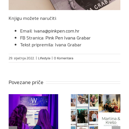
Knjigu možete naručiti:
Email:
ivana@pinkpen.com.hr
FB Stranica:
Pink Pen Ivana Grabar
Tekst pripremila: Ivana Grabar
29. siječnja 2022.
|
Lifestyle
|
0 Komentara
Povezane priče