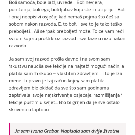
Boli samoća, bole laži, uvrede… Boli nevjera,
poniženja, boli ego, boli ljubav koju ste imali prije… Boli
i onaj neopisivi osjećaj kad nemaš pojma što ćeš sa
sobom nakon razvoda. E, to boli. I sve to je tako teško
preboljeti… Ali se ipak preboljeti može. To će vam reći
svi oni koji su prošli kroz razvod i sve faze u nizu nakon
razvoda.
Ja sam svoj razvod prošla davno i na svom sam
iskustvu naučila sve lekcije na najteži mogući način, a
platila sam ih skupo – vlastitim zdravljem… I to je iza
mene. I upravo je taj račun kojeg sam platila
zdravljem bio okidač da sve što sam godinama
zapisivala, svoje najskrivenije osjećaje, razmišljanja i
lekcije pustim u svijet… Bio bi grijeh da je sve ostalo
skriveno u laptopu…
Ja sam Ivana Grabar. Napisala sam dvije životne