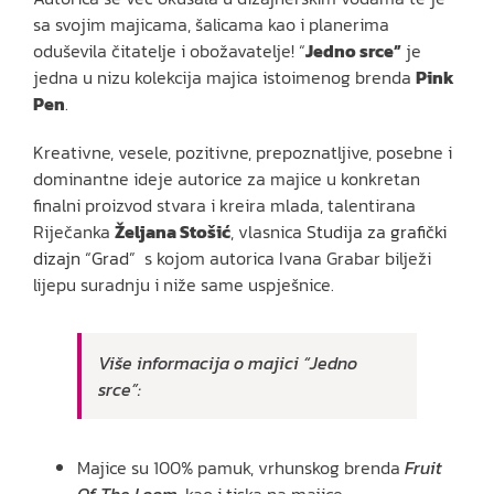
sa svojim majicama, šalicama kao i planerima
oduševila čitatelje i obožavatelje! “
Jedno srce”
je
jedna u nizu kolekcija majica istoimenog brenda
Pink
Pen
.
Kreativne, vesele, pozitivne, prepoznatljive, posebne i
dominantne ideje autorice za majice u konkretan
finalni proizvod stvara i kreira mlada, talentirana
Riječanka
Željana Stošić
, vlasnica
Studija za grafički
dizajn “Grad”
s kojom autorica Ivana Grabar bilježi
lijepu suradnju i niže same uspješnice.
Više informacija o majici “Jedno
srce”:
Majice su 100% pamuk, vrhunskog brenda
Fruit
Of The Loom,
kao i tiska na majice