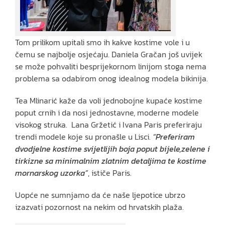
Tom prilikom upitali smo ih kakve kostime vole i u
čemu se najbolje osjećaju. Daniela Gračan još uvijek
se može pohvaliti besprijekornom linijom stoga nema
problema sa odabirom onog idealnog modela bikinija.
Tea Mlinarić kaže da voli jednobojne kupaće kostime
poput crnih i da nosi jednostavne, moderne modele
visokog struka. Lana Gržetić i Ivana Paris preferiraju
trendi modele koje su pronašle u Lisci.
“Preferiram
dvodjelne kostime svijetlijih boja poput bijele,zelene i
tirkizne sa minimalnim zlatnim detaljima te kostime
mornarskog uzorka”
, ističe Paris.
Uopće ne sumnjamo da će naše ljepotice ubrzo
izazvati pozornost na nekim od hrvatskih plaža.