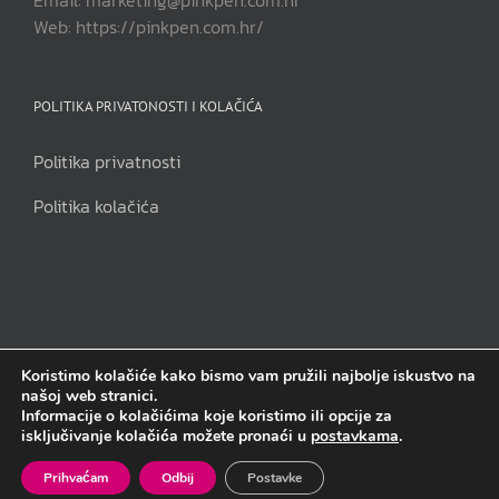
Email: marketing@pinkpen.com.hr
Web: https://pinkpen.com.hr/
POLITIKA PRIVATONOSTI I KOLAČIĆA
Politika privatnosti
Politika kolačića
Koristimo kolačiće kako bismo vam pružili najbolje iskustvo na
našoj web stranici.
Pink Pen j.d.o.o | Sva prava pridržana | Copyright 2014. - 2023.
Informacije o kolačićima koje koristimo ili opcije za
isključivanje kolačića možete pronaći u
postavkama
.
Facebook
Instagram
Email
Prihvaćam
Odbij
Postavke