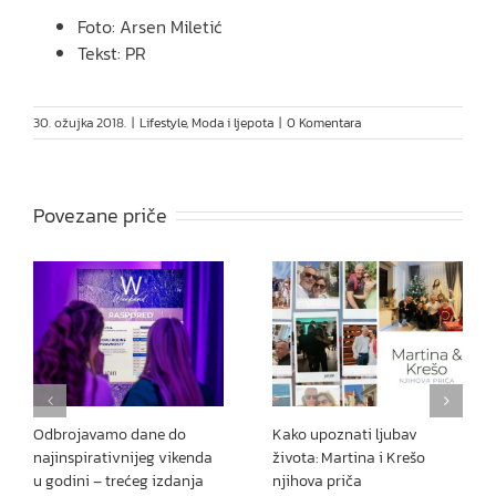
Foto: Arsen Miletić
Tekst: PR
30. ožujka 2018.
|
Lifestyle
,
Moda i ljepota
|
0 Komentara
Povezane priče
Odbrojavamo dane do
Kako upoznati ljubav
najinspirativnijeg vikenda
života: Martina i Krešo
u godini – trećeg izdanja
njihova priča