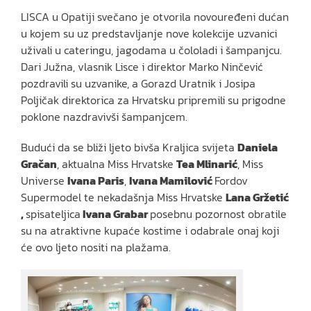
LISCA u Opatiji svečano je otvorila novouređeni dućan
u kojem su uz predstavljanje nove kolekcije uzvanici
uživali u cateringu, jagodama u čololadi i šampanjcu.
Dari Južna, vlasnik Lisce i direktor Marko Ninčević
pozdravili su uzvanike, a Gorazd Uratnik i Josipa
Poljičak direktorica za Hrvatsku pripremili su prigodne
poklone nazdravivši šampanjcem.
Budući da se bliži ljeto bivša Kraljica svijeta
Daniela
Gračan
, aktualna Miss Hrvatske
Tea Mlinarić
, Miss
Universe
Ivana Paris
,
Ivana Mamilović
Fordov
Supermodel te nekadašnja Miss Hrvatske
Lana Gržetić
,
spisateljica
Ivana Grabar
posebnu pozornost obratile
su na atraktivne kupaće kostime i odabrale onaj koji
će ovo ljeto nositi na plažama.