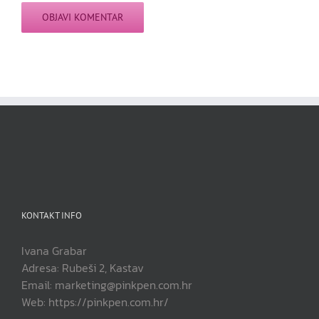
KONTAKT INFO
Ivana Grabar
Adresa: Rubeši 2, Kastav
Email: marketing@pinkpen.com.hr
Web: https://pinkpen.com.hr/