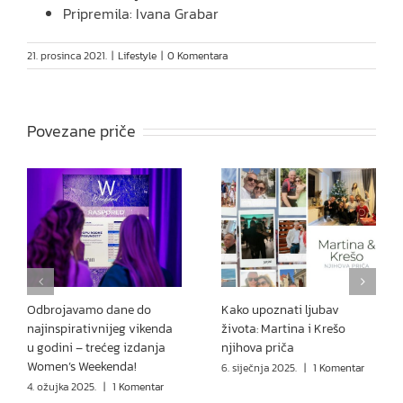
Pripremila: Ivana Grabar
21. prosinca 2021.
|
Lifestyle
|
0 Komentara
Povezane priče
Odbrojavamo dane do
Kako upoznati ljubav
najinspirativnijeg vikenda
života: Martina i Krešo
u godini – trećeg izdanja
njihova priča
Women’s Weekenda!
6. siječnja 2025.
|
1 Komentar
4. ožujka 2025.
|
1 Komentar