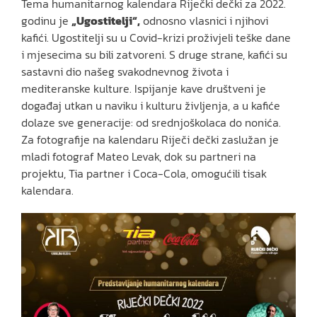
Tema humanitarnog kalendara Riječki dečki za 2022.
godinu je
„Ugostitelji“,
odnosno vlasnici i njihovi
kafići. Ugostitelji su u Covid-krizi proživjeli teške dane
i mjesecima su bili zatvoreni. S druge strane, kafići su
sastavni dio našeg svakodnevnog života i
mediteranske kulture. Ispijanje kave društveni je
događaj utkan u naviku i kulturu življenja, a u kafiće
dolaze sve generacije: od srednjoškolaca do nonića.
Za fotografije na kalendaru Riječi dečki zaslužan je
mladi fotograf Mateo Levak, dok su partneri na
projektu, Tia partner i Coca-Cola, omogućili tisak
kalendara.