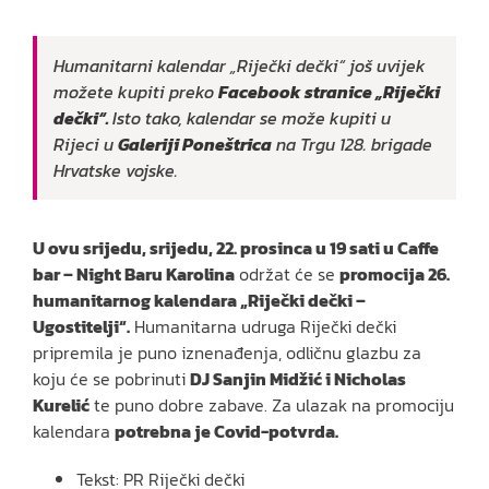
Humanitarni kalendar „Riječki dečki“ još uvijek
možete kupiti preko
Facebook stranice „Riječki
dečki“
.
Isto tako, kalendar se može kupiti u
Rijeci u
Galeriji Poneštrica
na Trgu 128. brigade
Hrvatske vojske.
U ovu srijedu, srijedu, 22. prosinca u 19 sati u Caffe
bar – Night Baru Karolina
održat će se
promocija 26.
humanitarnog kalendara „Riječki dečki –
Ugostitelji“.
Humanitarna udruga Riječki dečki
pripremila je puno iznenađenja, odličnu glazbu za
koju će se pobrinuti
DJ Sanjin Midžić i Nicholas
Kurelić
te puno dobre zabave. Za ulazak na promociju
kalendara
potrebna je Covid-potvrda.
Tekst: PR Riječki dečki