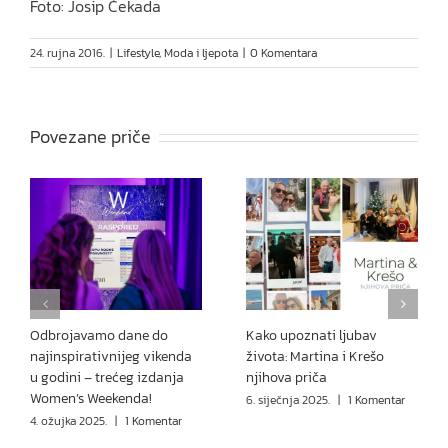
Foto: Josip Čekada
24. rujna 2016.
|
Lifestyle
,
Moda i ljepota
|
0 Komentara
Povezane priče
Odbrojavamo dane do
Kako upoznati ljubav
najinspirativnijeg vikenda
života: Martina i Krešo
u godini – trećeg izdanja
njihova priča
Women’s Weekenda!
6. siječnja 2025.
|
1 Komentar
4. ožujka 2025.
|
1 Komentar