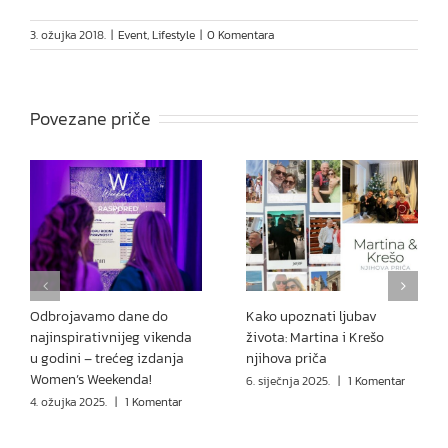
3. ožujka 2018.
|
Event
,
Lifestyle
|
0 Komentara
Povezane priče
Odbrojavamo dane do
Kako upoznati ljubav
najinspirativnijeg vikenda
života: Martina i Krešo
u godini – trećeg izdanja
njihova priča
Women’s Weekenda!
6. siječnja 2025.
|
1 Komentar
4. ožujka 2025.
|
1 Komentar