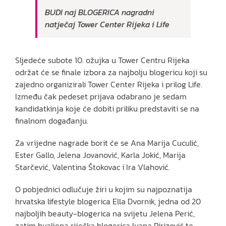
BUDI naj BLOGERICA nagradni
natječaj Tower Center Rijeka i Life
Sljedeće subote 10. ožujka u Tower Centru Rijeka
održat će se finale izbora za najbolju blogericu koji su
zajedno organizirali Tower Center Rijeka i prilog Life.
Između čak pedeset prijava odabrano je sedam
kandidatkinja koje će dobiti priliku predstaviti se na
finalnom događanju.
Za vrijedne nagrade borit će se Ana Marija Cuculić,
Ester Gallo, Jelena Jovanović, Karla Jokić, Marija
Starčević, Valentina Štokovac i Ira Vlahović.
O pobjednici odlučuje žiri u kojim su najpoznatija
hrvatska lifestyle blogerica Ella Dvornik, jedna od 20
najboljih beauty-blogerica na svijetu Jelena Perić,
zatim hvaljena riječka blogerica Ivana Pirizović te