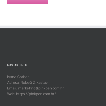
KONTAKT INFO
Ivana Grabar
Adresa: Rubeši 2, Kastav
Email: marketing@pinkpen.com.hr
Web: https://pinkpen.com.hr/