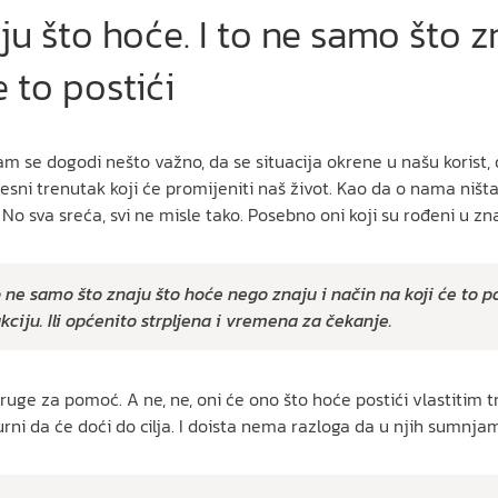
naju što hoće. I to ne samo što
e to postići
 se dogodi nešto važno, da se situacija okrene u našu korist, 
ni trenutak koji će promijeniti naš život. Kao da o nama ništa n
o sva sreća, svi ne misle tako. Posebno oni koji su rođeni u zn
to ne samo što znaju što hoće nego znaju i način na koji će to pos
akciju. Ili općenito strpljena i vremena za čekanje.
 druge za pomoć. A ne, ne, oni će ono što hoće postići vlastitim 
igurni da će doći do cilja. I doista nema razloga da u njih sumnja