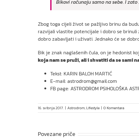
Bikovi računaju samo na sebe. I zato
Zbog toga cijeli život se pažljivo brinu da budu
razvijali vlastite potencijale i dobro se brinuli
dobro zabavljati i uživati. Jednako će se dobr
Bik je znak naglašenih čula, on je hedonist ko
koja nam se pruži, ali i shvatiti da se sami
Tekst: KARIN BALOH MARTIĆ
E-mail:
astrodrom@gmail.com
FB page:
ASTRODROM PSIHOLOŠKA AST
16. svibnja 2017.
|
Astrodrom
,
Lifestyle
|
0 Komentara
Povezane priče