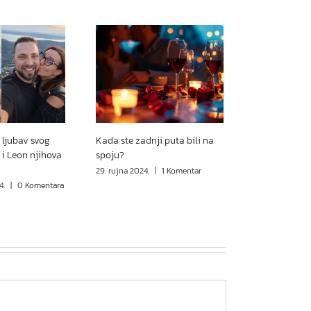
 ljubav svog
Kada ste zadnji puta bili na
 i Leon njihova
spoju?
29. rujna 2024.
|
1 Komentar
4.
|
0 Komentara