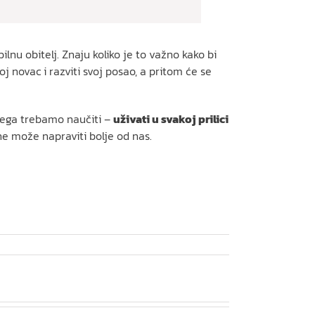
ilnu obitelj. Znaju koliko je to važno kako bi
voj novac i razviti svoj posao, a pritom će se
 njega trebamo naučiti –
uživati u svakoj prilici
 ne može napraviti bolje od nas.