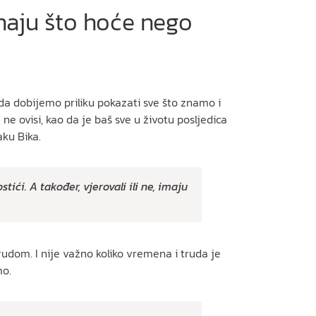
 znaju što hoće nego
da dobijemo priliku pokazati sve što znamo i
e ovisi, kao da je baš sve u životu posljedica
aku Bika.
tići. A također, vjerovali ili ne, imaju
trudom. I nije važno koliko vremena i truda je
mo.