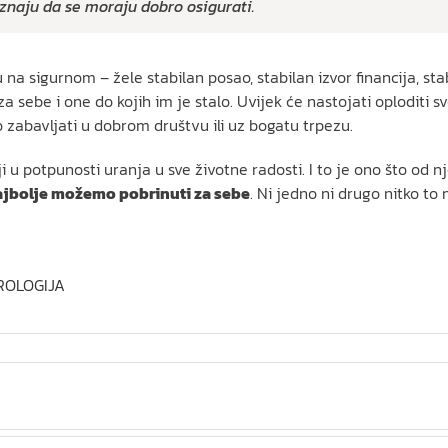
 znaju da se moraju dobro osigurati.
 na sigurnom – žele stabilan posao, stabilan izvor financija, stab
 za sebe i one do kojih im je stalo. Uvijek će nastojati oploditi s
o zabavljati u dobrom društvu ili uz bogatu trpezu.
ji u potpunosti uranja u sve životne radosti. I to je ono što od
 najbolje možemo pobrinuti za sebe
. Ni jedno ni drugo nitko to
ROLOGIJA