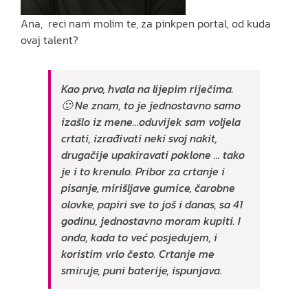
Ana, reci nam molim te, za pinkpen portal, od kuda
ovaj talent?
Kao prvo, hvala na lijepim riječima.
🙂
Ne znam, to je jednostavno samo
izašlo iz mene…oduvijek sam voljela
crtati, izrađivati neki svoj nakit,
drugačije upakiravati poklone … tako
je i to krenulo. Pribor za crtanje i
pisanje, mirišljave gumice, čarobne
olovke, papiri sve to još i danas, sa 41
godinu, jednostavno moram kupiti. I
onda, kada to već posjedujem, i
koristim vrlo često. Crtanje me
smiruje, puni baterije, ispunjava.