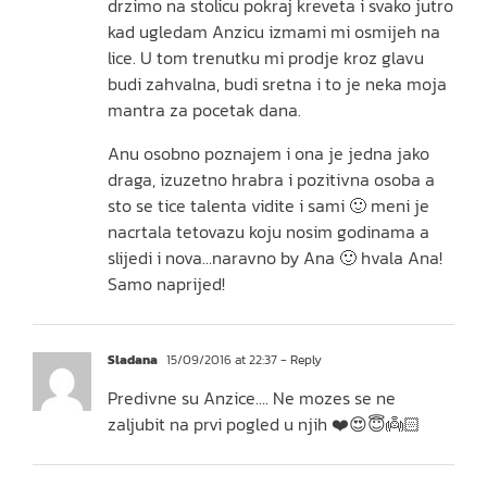
drzimo na stolicu pokraj kreveta i svako jutro
kad ugledam Anzicu izmami mi osmijeh na
lice. U tom trenutku mi prodje kroz glavu
budi zahvalna, budi sretna i to je neka moja
mantra za pocetak dana.
Anu osobno poznajem i ona je jedna jako
draga, izuzetno hrabra i pozitivna osoba a
sto se tice talenta vidite i sami 🙂 meni je
nacrtala tetovazu koju nosim godinama a
slijedi i nova…naravno by Ana 🙂 hvala Ana!
Samo naprijed!
Sladana
15/09/2016 at 22:37
- Reply
Predivne su Anzice…. Ne mozes se ne
zaljubit na prvi pogled u njih ❤️😍😇👼🏻