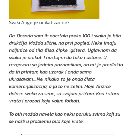
Svaki Ange je unikat zar ne?
Da. Dosada sam ih nacrtala preko 100 i svaka je bila
drukčija. Možda slične, na prvi pogled.
Neke imaju
haljinice od tila, flisa, čipke…glitera.. Uglavnom da,
svaka je unikat. I nastojim da tako i ostane. U
razgovoru sa jednim poznanikom, on mi je predložio
da ih printam kao uzorak i onda samo
ukrašavam….Ne, nikako, to je onda čista
komercijalizacija, a ja to ne želim. Moje Anžice
dolaze svaka za sebe, sa svojom pričom.
Kao i stara
vrata i prozori koje volim fotkati.
To bih možda navela kao neku poruku svima koji su
se našli u problemu bilo koje vrste.