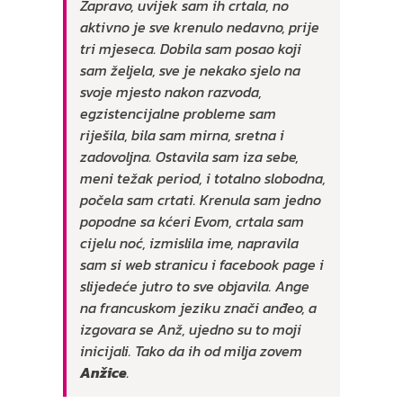
Zapravo, uvijek sam ih crtala, no
aktivno je sve krenulo nedavno, prije
tri mjeseca. Dobila sam posao koji
sam željela, sve je nekako sjelo na
svoje mjesto nakon razvoda,
egzistencijalne probleme sam
riješila, bila sam mirna, sretna i
zadovoljna. Ostavila sam iza sebe,
meni težak period, i totalno slobodna,
počela sam crtati. Krenula sam jedno
popodne sa kćeri Evom, crtala sam
cijelu noć, izmislila ime, napravila
sam si web stranicu i facebook page i
slijedeće jutro to sve objavila. Ange
na francuskom jeziku znači anđeo, a
izgovara se Anž, ujedno su to moji
inicijali. Tako da ih od milja zovem
Anžice
.