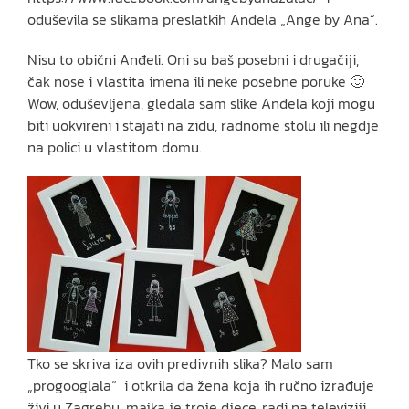
oduševila se slikama preslatkih Anđela „Ange by Ana“.
Nisu to obični Anđeli. Oni su baš posebni i drugačiji,
čak nose i vlastita imena ili neke posebne poruke 🙂
Wow, oduševljena, gledala sam slike Anđela koji mogu
biti uokvireni i stajati na zidu, radnome stolu ili negdje
na polici u vlastitom domu.
Tko se skriva iza ovih predivnih slika? Malo sam
„progooglala“ i otkrila da žena koja ih ručno izrađuje
živi u Zagrebu, majka je troje djece, radi na televiziji …