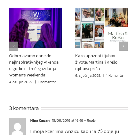
Odbrojavamo dane do
Kako upoznati ljubav
najinspirativnijeg vikenda
života: Martina i Krešo
u godini – trećeg izdanja
njihova priča
Women’s Weekenda!
6. siječnja 2025.
|
1 Komentar
4. ožujka 2025.
|
1 Komentar
3 komentara
Nina Capan
15/09/2016 at 16:46
- Reply
I moja kcer ima Anżicu kao i ja 🙂 obje ju