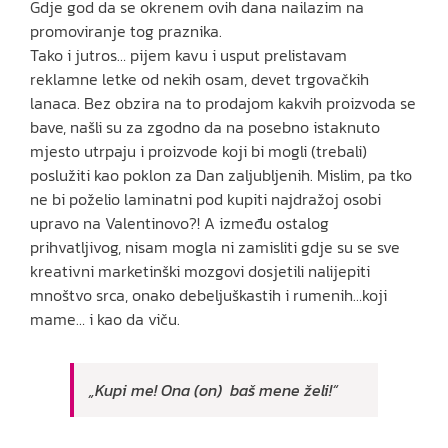
Gdje god da se okrenem ovih dana nailazim na
promoviranje tog praznika.
Tako i jutros… pijem kavu i usput prelistavam
reklamne letke od nekih osam, devet trgovačkih
lanaca. Bez obzira na to prodajom kakvih proizvoda se
bave, našli su za zgodno da na posebno istaknuto
mjesto utrpaju i proizvode koji bi mogli (trebali)
poslužiti kao poklon za Dan zaljubljenih. Mislim, pa tko
ne bi poželio laminatni pod kupiti najdražoj osobi
upravo na Valentinovo?! A između ostalog
prihvatljivog, nisam mogla ni zamisliti gdje su se sve
kreativni marketinški mozgovi dosjetili nalijepiti
mnoštvo srca, onako debeljuškastih i rumenih…koji
mame… i kao da viču.
„Kupi me! Ona (on) baš mene želi!“