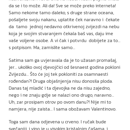
da se i to može. Ali da! Sve se može preko interneta!
Samo nekome tamo daleko, s druge strane oceana,
pošaljete svoju nakanu, uplatite ček naravno i čekate
da tamo jednoj nedavno otkrivenoj zvijezdi na nebu
koja je svojim stvaranjem čekala baš vas, daju ime
vaše voljene osobe. A vi čak i potvrdu dobijete za to…
s potpisom. Ma, zamislite samo…
Satima sam ga uvjeravala da je to užasan promašaj,
jer… ukoliko ovoj djevojčici od šesnaest godina pokloni
Zvijezdu… Što će joj tek pokloniti za osamnaesti
rođendan?! Druga objašnjenja nisu donosila ploda.
Danas taj mladić i ta djevojka ne da nisu zajedno,
nego i ne znaju gdje se nalazi ono drugo, naravno…
Uh, zar prosipam otrov po ovom danu?! Nije mi to
namjera, nije zaista… I sama obožavam Valentinovo.
Toga sam dana odjevena u crveno. I ručak bude
svečaniji, i vino je u visokim kristalnim čašama, i