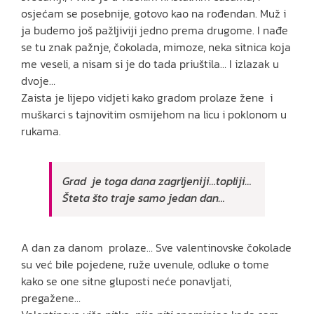
osjećam se posebnije, gotovo kao na rođendan. Muž i
ja budemo još pažljiviji jedno prema drugome. I nađe
se tu znak pažnje, čokolada, mimoze, neka sitnica koja
me veseli, a nisam si je do tada priuštila… I izlazak u
dvoje…
Zaista je lijepo vidjeti kako gradom prolaze žene i
muškarci s tajnovitim osmijehom na licu i poklonom u
rukama.
Grad je toga dana zagrljeniji…topliji…
Šteta što traje samo jedan dan…
A dan za danom prolaze… Sve valentinovske čokolade
su već bile pojedene, ruže uvenule, odluke o tome
kako se one sitne gluposti neće ponavljati,
pregažene…