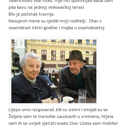
Valentinovo više nitko nije niti spominjao kada sam
pila kavu na jednoj vinkovačkoj terasi.
Bio je početak travnja.
Nasuprot mene su sjedili moji roditelji… Otac s
osamdeset četiri godine i majka u osamdesetoj.
Lijepo smo razgovarali, bili su sretni i smijali su se.
Željela sam te trenutke zaustaviti u vremenu, htjela
sam ih se uvijek sjećati ovako živo. Uzela sam mobitel