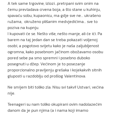
A tek same trgovine, izlozi…pretrpani svim onim na
čemu prevladava crvena boja, a što stane u kuhinju,
spavaću sobu, kupaonicu, ma gdje sve ne… ukrašeno
ružama, okruženo plišanim medvjedićima… sve to
poziva na kupnju.
I kupovati će se. Nešto više, nešto manje, ali će ići. Pa
barem na taj jedan dan se treba pokazati voljenoj
osobi, a pogotovo svijetu kako je naša zaljubljenost
ogromna, kako posebnom jačinom obožavamo osobu
pored sebe pa smo spremni i posebno duboko
posegnuti u džep. Većinom je to posezanje
proporcionalno pravljenju grešaka i kojekakvih sitnih
gluposti u razdoblju od prošlog Valentinova.
Ne smijem biti toliko zla. Nisu svi takvi! Ustvari, većina
nije.
Teenageri su nam toliko okupirani ovim nadolazećim
danom da je pun njima (a i nama koji imamo