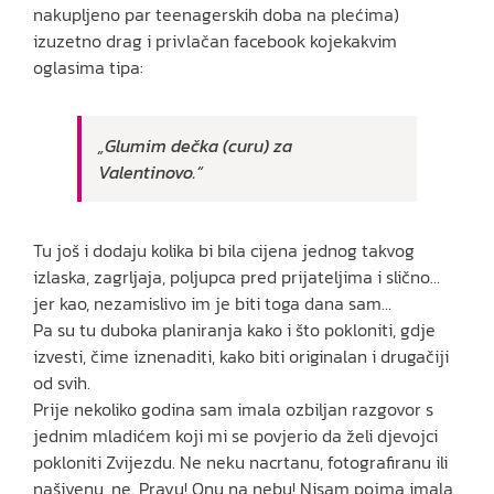
nakupljeno par teenagerskih doba na plećima)
izuzetno drag i privlačan facebook kojekakvim
oglasima tipa:
„Glumim dečka (curu) za
Valentinovo.“
Tu još i dodaju kolika bi bila cijena jednog takvog
izlaska, zagrljaja, poljupca pred prijateljima i slično…
jer kao, nezamislivo im je biti toga dana sam…
Pa su tu duboka planiranja kako i što pokloniti, gdje
izvesti, čime iznenaditi, kako biti originalan i drugačiji
od svih.
Prije nekoliko godina sam imala ozbiljan razgovor s
jednim mladićem koji mi se povjerio da želi djevojci
pokloniti Zvijezdu. Ne neku nacrtanu, fotografiranu ili
našivenu, ne. Pravu! Onu na nebu! Nisam pojma imala