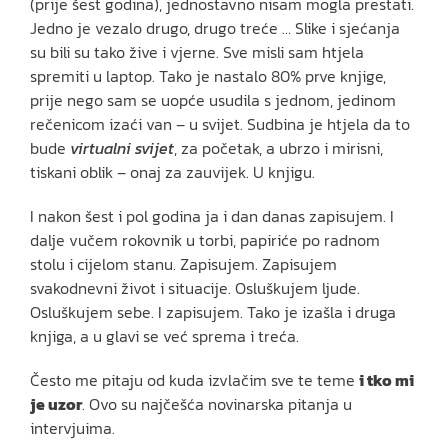
(prije šest godina), jednostavno nisam mogla prestati.
Jedno je vezalo drugo, drugo treće … Slike i sjećanja
su bili su tako žive i vjerne. Sve misli sam htjela
spremiti u laptop. Tako je nastalo 80% prve knjige,
prije nego sam se uopće usudila s jednom, jedinom
rečenicom izaći van – u svijet. Sudbina je htjela da to
bude
virtualni svijet
, za početak, a ubrzo i mirisni,
tiskani oblik – onaj za zauvijek. U knjigu.
I nakon šest i pol godina ja i dan danas zapisujem. I
dalje vučem rokovnik u torbi, papiriće po radnom
stolu i cijelom stanu. Zapisujem. Zapisujem
svakodnevni život i situacije. Osluškujem ljude.
Osluškujem sebe. I zapisujem. Tako je izašla i druga
knjiga, a u glavi se već sprema i treća.
Često me pitaju od kuda izvlačim sve te teme
i tko mi
je uzor
. Ovo su najčešća novinarska pitanja u
intervjuima.