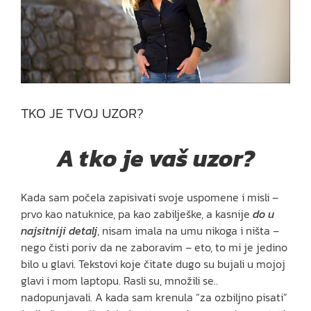
TKO JE TVOJ UZOR?
A tko je vaš uzor?
Kada sam počela zapisivati svoje uspomene i misli –
prvo kao natuknice, pa kao zabilješke, a kasnije
do u
najsitniji detalj
, nisam imala na umu nikoga i ništa –
nego čisti poriv da ne zaboravim – eto, to mi je jedino
bilo u glavi. Tekstovi koje čitate dugo su bujali u mojoj
glavi i mom laptopu. Rasli su, množili se..
nadopunjavali. A kada sam krenula “za ozbiljno pisati”