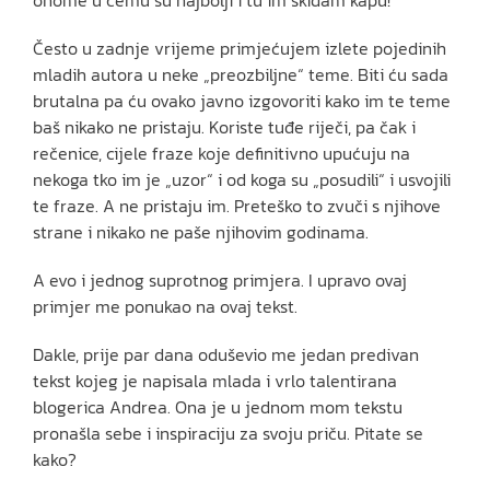
onome u čemu su najbolji i tu im skidam kapu!
Često u zadnje vrijeme primjećujem izlete pojedinih
mladih autora u neke „preozbiljne“ teme. Biti ću sada
brutalna pa ću ovako javno izgovoriti kako im te teme
baš nikako ne pristaju. Koriste tuđe riječi, pa čak i
rečenice, cijele fraze koje definitivno upućuju na
nekoga tko im je „uzor“ i od koga su „posudili“ i usvojili
te fraze. A ne pristaju im. Preteško to zvuči s njihove
strane i nikako ne paše njihovim godinama.
A evo i jednog suprotnog primjera. I upravo ovaj
primjer me ponukao na ovaj tekst.
Dakle, prije par dana oduševio me jedan predivan
tekst kojeg je napisala mlada i vrlo talentirana
blogerica Andrea. Ona je u jednom mom tekstu
pronašla sebe i inspiraciju za svoju priču. Pitate se
kako?