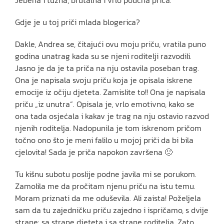
Jebena i tužna, brutalna i vrlo poučna priča.
Gdje je u toj priči mlada blogerica?
Dakle, Andrea se, čitajući ovu moju priču, vratila puno
godina unatrag kada su se njeni roditelji razvodili.
Jasno je da je ta priča na nju ostavila poseban trag.
Ona je napisala svoju priču koja je opisala iskrene
emocije iz očiju djeteta. Zamislite to!! Ona je napisala
priču „iz unutra“. Opisala je, vrlo emotivno, kako se
ona tada osjećala i kakav je trag na nju ostavio razvod
njenih roditelja. Nadopunila je tom iskrenom pričom
točno ono što je meni falilo u mojoj priči da bi bila
cjelovita! Sada je priča napokon završena 🙂
Tu kišnu subotu poslije podne javila mi se porukom.
Zamolila me da pročitam njenu priču na istu temu.
Moram priznati da me oduševila. Ali zaista! Poželjela
sam da tu zajedničku priču zajedno i ispričamo, s dvije
strane: sa strane djeteta i sa strane roditelja. Zato