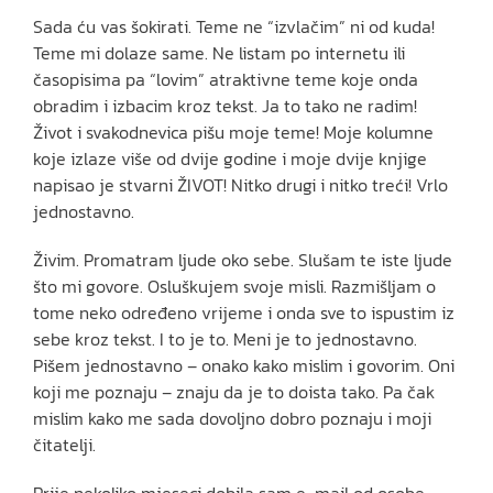
Sada ću vas šokirati. Teme ne “izvlačim” ni od kuda!
Teme mi dolaze same. Ne listam po internetu ili
časopisima pa “lovim” atraktivne teme koje onda
obradim i izbacim kroz tekst. Ja to tako ne radim!
Život i svakodnevica pišu moje teme! Moje kolumne
koje izlaze više od dvije godine i moje dvije knjige
napisao je stvarni ŽIVOT! Nitko drugi i nitko treći! Vrlo
jednostavno.
Živim. Promatram ljude oko sebe. Slušam te iste ljude
što mi govore. Osluškujem svoje misli. Razmišljam o
tome neko određeno vrijeme i onda sve to ispustim iz
sebe kroz tekst. I to je to. Meni je to jednostavno.
Pišem jednostavno – onako kako mislim i govorim. Oni
koji me poznaju – znaju da je to doista tako. Pa čak
mislim kako me sada dovoljno dobro poznaju i moji
čitatelji.