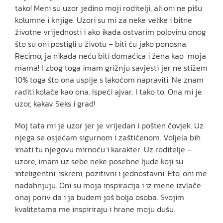
tako! Meni su uzor jedino moji roditelji, ali oni ne pišu
kolumne i knjige. Uzori su mi za neke velike i bitne
životne vrijednosti i ako ikada ostvarim polovinu onog
što su oni postigli u životu – biti ću jako ponosna.
Recimo, ja nikada neću biti domaćica i žena kao moja
mama! I zbog toga imam grižnju savjesti jer ne stižem
10% toga što ona uspije s lakoćom napraviti. Ne znam
raditi kolače kao ona. Ispeći ajvar. I tako to. Ona mi je
uzor, kakav Seks i grad!
Moj tata mi je uzor jer je vrijedan i pošten čovjek. Uz
njega se osjećam sigurnom i zaštićenom. Voljela bih
imati tu njegovu mirnoću i karakter. Uz roditelje –
uzore, imam uz sebe neke posebne ljude koji su
inteligentni, iskreni, pozitivni i jednostavni. Eto, oni me
nadahnjuju. Oni su moja inspiracija i iz mene izvlače
onaj poriv da i ja budem još bolja osoba. Svojim
kvalitetama me inspiriraju i hrane moju dušu.