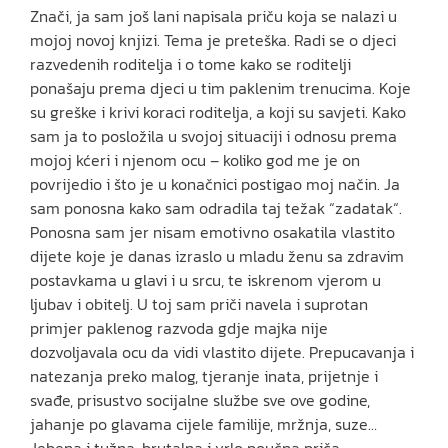
Znači, ja sam još lani napisala priču koja se nalazi u
mojoj novoj knjizi. Tema je preteška. Radi se o djeci
razvedenih roditelja i o tome kako se roditelji
ponašaju prema djeci u tim paklenim trenucima. Koje
su greške i krivi koraci roditelja, a koji su savjeti. Kako
sam ja to posložila u svojoj situaciji i odnosu prema
mojoj kćeri i njenom ocu – koliko god me je on
povrijedio i što je u konačnici postigao moj način. Ja
sam ponosna kako sam odradila taj težak “zadatak“.
Ponosna sam jer nisam emotivno osakatila vlastito
dijete koje je danas izraslo u mladu ženu sa zdravim
postavkama u glavi i u srcu, te iskrenom vjerom u
ljubav i obitelj. U toj sam priči navela i suprotan
primjer paklenog razvoda gdje majka nije
dozvoljavala ocu da vidi vlastito dijete. Prepucavanja i
natezanja preko malog, tjeranje inata, prijetnje i
svađe, prisustvo socijalne službe sve ove godine,
jahanje po glavama cijele familije, mržnja, suze…