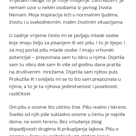
vrijeđam nikoga, to je moje mišljenje. Zato kažem, ja
nemam uzor u nekim osobama iz javnog života.
Nemam. Moja inspiracija leži u normalnim ljudima,
životu i u svakodnevnim, malim životnim situacijama.
U zadnje vrijeme često mi se javljaju mlade osobe
koje imaju želju za pisanjem ili već pišu. I to je lijepo. I
za moj portal pišu mlade osobe. I imaju vrhunski
potencijal – prepoznala sam tu iskru u njima. Osjetila
sam tu vibru dok sam ih više od godinu dana pratila
na društvenim mrežama. Osjetila sam njihov puls.
Prokužila ih i svidjelo mi se to što sam prepoznala u
njima, a to je ta njihova jedinstvenost i posebnost,
različitost.
Oni pišu o onome što uistinu žive. Pišu realno i iskreno.
Svatko od njih piše sukladno onome u čemu je najviše
doma, na svom terenu. Bez vrludanja zbog
dopadljivosti drugima ili prikupljanja lajkova. Pišu o