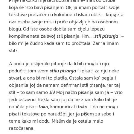
Prije nekoliko mjeseci dobila sam e-mail od osobe
koja se isto bavi pisanjem. Ok, ja imam portal i svoje
tekstove pretačem u kolumne i tiskani oblik – knjige, a
ova osoba svoje misli i priče objavljuje na osobnom
blogu. Od iste osobe dobila sam cijelu lepezu
komplimenata za svoj stil pisanja. Hm…
„stil pisanja“
–
bilo mi je čudno kada sam to pročitala. Zar ja imam
stil?
A onda je uslijedilo pitanje da li bih mogla i nju
podučiti tom svom
stilu pisanja
ili pisati za nju neke
stvari, a ona bi mi to platila. Ostala sam ko´ pegla i
objasnila joj da nemam definirani stil pisanja, jer taj
stil – to sam samo JA! Moj način pisanja sam ja – vrlo
jednostavno. Rekla sam joj da ne znam kako bih je
naučila pisati
tako
, komunicirati
tako
.. I da ne mogu
pisati tekstove po narudžbi, jer ja pišem za sebe i
teme kako mi dođu. Mislim da je ostala malo
razočarana.