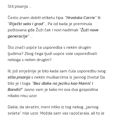
Stil pisanja …
Često znam dobiti etiketu tipa:
“Hrvatska Carrie”
ili
“
Riječki seks i grad”
… Pa od kada je preminula
poštovana gđa Žuži čak i novi nadimak
“Žuži nove
generacije”
…
Što znači uopće ta usporedba s nekim drugim
ljudima? Zbog čega ljudi uopće vole uspoređivati
nekoga s nekim drugim?
Ili, još smješnije je bilo kada sam čula usporedbu svog
stila pisanja
s nekim muškarcima iz javnog života! Da
bilo je i toga:
“Bez dlake na jeziku kao Mamić i
Bandić!”
Jasno vam je kako mi ova dva gospodina
nikako nisu uzor.
Dakle, da skratim, meni nitko iz tog nekog „javnog
svijeta“ nije uzor. Možda sam vas razočarala, ali to je