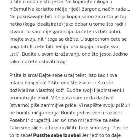
pišite o onome što jeste. Ne kopirajte nikoga u
ničemu! Ne koristite ničije riječi, žargone, način rada …
Ne pokušavajte biti ničija kopija samo zato što je taj
netko (koga idealizirate) jako dobar u tome što radi i
stvara. To vam nije garancija da ćete i vi biti dobri.
Imajte svoju nit i toga se držite. U suprotnom ćete se
pogubiti. Ili ćete biti nečija loša kopija. Imajte svoj
„stil“. Budite u svom izražavanju ono što jeste. Jedino
tako možete ostaviti trag!
Pišite iz srca! Dajte sebe u taj tekst, isto kao i ova
mlada blogerica! Pišite ono što živite ili što ste
doživjeli na vlastitoj koži. Budite svoji i jedinstveni. I
promatrajte život. Više puta sam rekla da život
(stvarno) piše zanimljive priče. Vi napišite svoju priču i
ne budite ničija kopija. Budite jedinstveni i različiti!
Posebni i drugačiji. Jer, svi smo mi jedinke za sebe.
Tako smo slični, a tako različiti. Tako smo svoji. Pustite
to iz sebe!
Pustite sebe iz sebe!
Jer jedino to daje