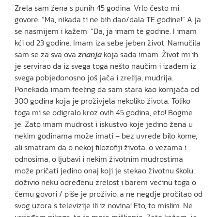
Zrela sam žena s punih 45 godina. Vrlo često mi
govore: “Ma, nikada ti ne bih dao/dala TE godine!” A ja
se nasmijem i kažem: “Da, ja imam te godine. I imam
kći od 23 godine. Imam iza sebe jeben život. Namučila
sam se za sva ova
znanja
koja sada imam. Život mi ih
je servirao da iz svega toga nešto naučim i izađem iz
svega pobjedonosno još jača i zrelija, mudrija.
Ponekada imam feeling da sam stara kao kornjača od
300 godina koja je proživjela nekoliko života. Toliko
toga mi se odigralo kroz ovih 45 godina, eto! Bogme
je. Zato imam mudrost i iskustvo koje jedino žena u
nekim godinama može imati – bez uvrede bilo kome,
ali smatram da o nekoj filozofiji života, o vezama i
odnosima, o ljubavi i nekim životnim mudrostima
može pričati jedino onaj koji je stekao životnu školu,
doživio neku određenu zrelost i barem većinu toga o
čemu govori / piše je proživio, a ne negdje pročitao od
svog uzora s televizije ili iz novina! Eto, to mislim. Ne