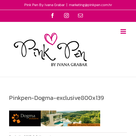
Skip
Pink Pen By Ivana Grabar
|
marketing@pinkpen.com.hr
to
Facebook
Instagram
Email
content
Pinkpen-Dogma-exclusive800x139