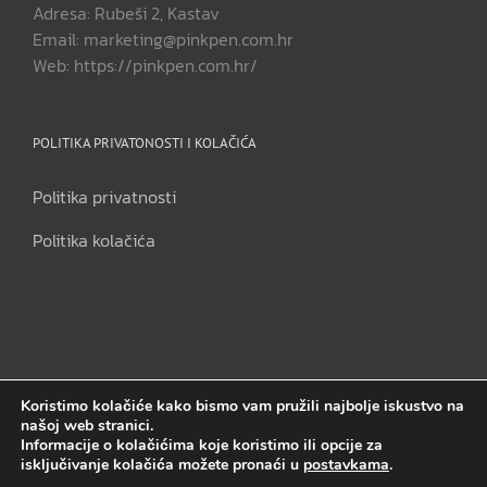
Adresa: Rubeši 2, Kastav
Email: marketing@pinkpen.com.hr
Web: https://pinkpen.com.hr/
POLITIKA PRIVATONOSTI I KOLAČIĆA
Politika privatnosti
Politika kolačića
Koristimo kolačiće kako bismo vam pružili najbolje iskustvo na
našoj web stranici.
Pink Pen j.d.o.o | Sva prava pridržana | Copyright 2014. - 2023.
Informacije o kolačićima koje koristimo ili opcije za
isključivanje kolačića možete pronaći u
postavkama
.