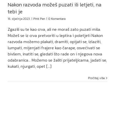
Nakon razvoda možeš puzati ili letjeti, na
tebi je
16. siječnja 2023.
|
Pink Pen
|
0 Komentara
Zgazili su te kao crva, ali ne moraš zato puzati mila.
Možeš se iz crva pretvoriti u leptira i poletjeti Nakon
razvoda možemo plakati, dramiti, opijati se, izlaziti,
lumpati, mijenjati frajere kao čarape, osvećivati se
bivšem, inatiti se, gledati što rade on i njegova nova
odabranica... Možemo se žaliti prijateljicama, jadati se,
kukati, njurgati, opet [...]
Pročitaj više