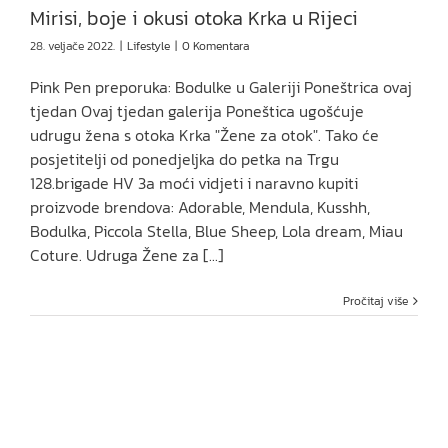
Mirisi, boje i okusi otoka Krka u Rijeci
28. veljače 2022.
|
Lifestyle
|
0 Komentara
Pink Pen preporuka: Bodulke u Galeriji Poneštrica ovaj
tjedan Ovaj tjedan galerija Poneštica ugošćuje
udrugu žena s otoka Krka "Žene za otok". Tako će
posjetitelji od ponedjeljka do petka na Trgu
128.brigade HV 3a moći vidjeti i naravno kupiti
proizvode brendova: Adorable, Mendula, Kusshh,
Bodulka, Piccola Stella, Blue Sheep, Lola dream, Miau
Coture. Udruga Žene za [...]
Pročitaj više