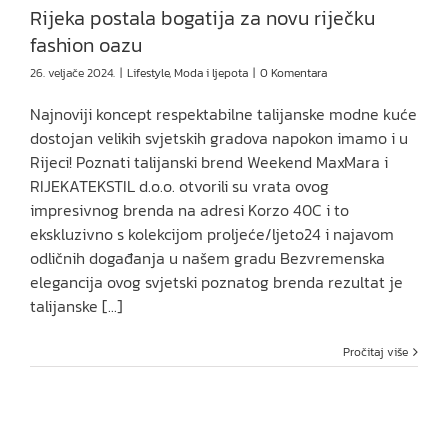
Rijeka postala bogatija za novu riječku
fashion oazu
26. veljače 2024.
|
Lifestyle
,
Moda i ljepota
|
0 Komentara
Najnoviji koncept respektabilne talijanske modne kuće
dostojan velikih svjetskih gradova napokon imamo i u
Rijeci! Poznati talijanski brend Weekend MaxMara i
RIJEKATEKSTIL d.o.o. otvorili su vrata ovog
impresivnog brenda na adresi Korzo 40C i to
ekskluzivno s kolekcijom proljeće/ljeto24 i najavom
odličnih događanja u našem gradu Bezvremenska
elegancija ovog svjetski poznatog brenda rezultat je
talijanske [...]
Pročitaj više