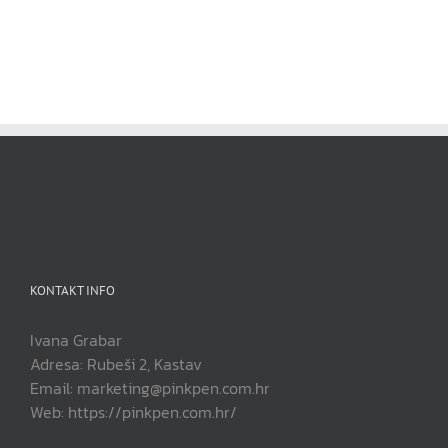
KONTAKT INFO
Ivana Grabar
Adresa: Rubeši 2, Kastav
Email: marketing@pinkpen.com.hr
Web: https://pinkpen.com.hr/