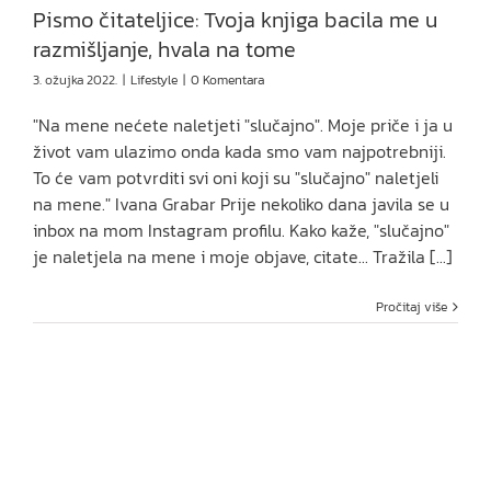
Pismo čitateljice: Tvoja knjiga bacila me u
razmišljanje, hvala na tome
3. ožujka 2022.
|
Lifestyle
|
0 Komentara
"Na mene nećete naletjeti "slučajno". Moje priče i ja u
život vam ulazimo onda kada smo vam najpotrebniji.
To će vam potvrditi svi oni koji su "slučajno" naletjeli
na mene." Ivana Grabar Prije nekoliko dana javila se u
inbox na mom Instagram profilu. Kako kaže, "slučajno"
je naletjela na mene i moje objave, citate... Tražila [...]
Pročitaj više