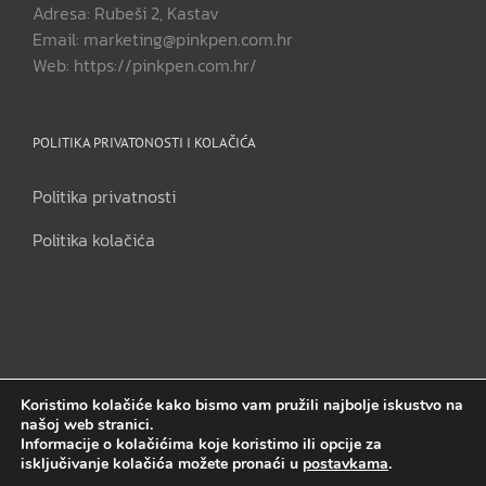
Adresa: Rubeši 2, Kastav
Email: marketing@pinkpen.com.hr
Web: https://pinkpen.com.hr/
POLITIKA PRIVATONOSTI I KOLAČIĆA
Politika privatnosti
Politika kolačića
Koristimo kolačiće kako bismo vam pružili najbolje iskustvo na
našoj web stranici.
Pink Pen j.d.o.o | Sva prava pridržana | Copyright 2014. - 2023.
Informacije o kolačićima koje koristimo ili opcije za
isključivanje kolačića možete pronaći u
postavkama
.