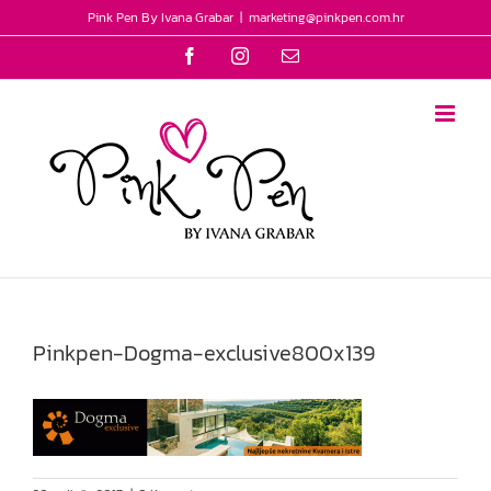
Skip
Pink Pen By Ivana Grabar
|
marketing@pinkpen.com.hr
to
Facebook
Instagram
Email
content
Pinkpen-Dogma-exclusive800x139