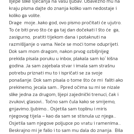
lijepe slike sjećanja na vašu ljubav. Obavezno mu na
kraju pisma dajte do znanja koliko vam nedostaje i
koliko ga volite.
Drage moje…kako god, ovo pismo pročitati će ujutro.
To će biti prvo što će ga taj dan dočekati I što će ga,
zasigurno, pratiti tijekom dana i potaknuti na
razmišljanje o vama. Neće se moći tome oduprijeti.
Dok sam mom dragom, nakon prvog ozbiljnijeg
prekida pisala poruku u inbox, plakala sam ko´ kišna
godina. Ja sam zajebala stvar i imala sam strašnu
potrebu priznati mu to i ispričati se za svoje
ponašanje. Dok sam pisala o tome što će mi faliti ako
prekinemo, jecala sam… Ppred očima su mi se nizale
slike jedna za drugom, lijepi zajednički trenuci, čak i
zvukovi, glasovi… Točno sam čula kako se smijemo,
gnjavimo..ljubimo… Osjetila sam toplinu i miris
njegovog tijela – kao da sam se stisnula uz njega…
Osjetila sam njegove poljupce po vratu i ramenima…
Beskrajno mi je falio i to sam mu dala do znanja. Bila