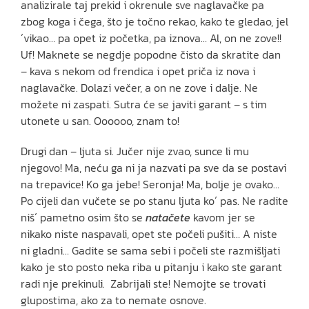
analizirale taj prekid i okrenule sve naglavačke pa
zbog koga i čega, što je točno rekao, kako te gledao, jel
´vikao… pa opet iz početka, pa iznova… Al, on ne zove!!
Uf! Maknete se negdje popodne čisto da skratite dan
– kava s nekom od frendica i opet priča iz nova i
naglavačke. Dolazi večer, a on ne zove i dalje. Ne
možete ni zaspati. Sutra će se javiti garant – s tim
utonete u san. Oooooo, znam to!
Drugi dan – ljuta si. Jučer nije zvao, sunce li mu
njegovo! Ma, neću ga ni ja nazvati pa sve da se postavi
na trepavice! Ko ga jebe! Seronja! Ma, bolje je ovako…
Po cijeli dan vučete se po stanu ljuta ko´ pas. Ne radite
niš´ pametno osim što se
natačete
kavom jer se
nikako niste naspavali, opet ste počeli pušiti… A niste
ni gladni… Gadite se sama sebi i počeli ste razmišljati
kako je sto posto neka riba u pitanju i kako ste garant
radi nje prekinuli. Zabrijali ste! Nemojte se trovati
glupostima, ako za to nemate osnove.