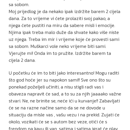
sa sobom.
Moj prijedlog je da nekako ipak izdržite barem 2 cijela
dana. Za to vrijeme vi ćete prolaziti svoj pakao, a
njega ćete pustiti na miru da sabere misli i emocije.
Njima ipak treba malo duže da shvate kako više niste
uz njega. Treba im mir i vrijeme koje će provesti sami
sa sobom. Muškarci vole neko vrijeme biti sami.
Vjerujte mi! Onda im to pružite. Izdržite barem ta
cijela 2 dana.
U početku će im to biti jako interesantno! Mogu raditi
što god hoće jer su napokon sami!! Sve ono što su
ponekad poželjeli učiniti, a nisu stigli radi vas i
obaveza napravit će sad, a to su za njih jaaaako važne
stvari. Ne, ne brinite se, neće ići u kurvanje!! Zabavljati
će se na razne načine samo da se ne dovode u
situaciju da misle vas , vašu vezu i na prekid. Zujati će
okolo, vozikati će se s autom bez veze, otići će s
frendom na kavu ili van, satima i satima igrat će play