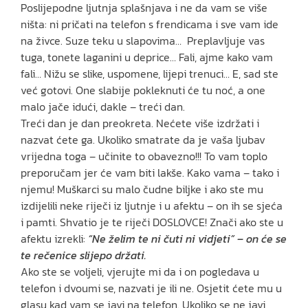
Poslijepodne ljutnja splašnjava i ne da vam se više
ništa: ni pričati na telefon s frendicama i sve vam ide
na živce. Suze teku u slapovima… Preplavljuje vas
tuga, tonete laganini u deprice… Fali, ajme kako vam
fali… Nižu se slike, uspomene, lijepi trenuci… E, sad ste
već gotovi. One slabije pokleknuti će tu noć, a one
malo jače idući, dakle – treći dan.
Treći dan je dan preokreta. Nećete više izdržati i
nazvat ćete ga. Ukoliko smatrate da je vaša ljubav
vrijedna toga – učinite to obavezno!!! To vam toplo
preporučam jer će vam biti lakše. Kako vama – tako i
njemu! Muškarci su malo čudne biljke i ako ste mu
izdijelili neke riječi iz ljutnje i u afektu – on ih se sjeća
i pamti. Shvatio je te riječi DOSLOVCE! Znači ako ste u
afektu izrekli:
“Ne želim te ni čuti ni vidjeti” – on će se
te rečenice slijepo držati.
Ako ste se voljeli, vjerujte mi da i on pogledava u
telefon i dvoumi se, nazvati je ili ne. Osjetit ćete mu u
glasu kad vam se javi na telefon. Ukoliko se ne javi,