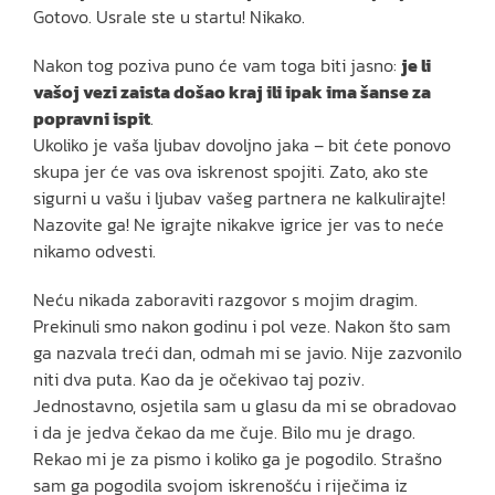
Gotovo. Usrale ste u startu! Nikako.
Nakon tog poziva puno će vam toga biti jasno:
je li
vašoj vezi zaista došao kraj ili ipak ima šanse za
popravni ispit
.
Ukoliko je vaša ljubav dovoljno jaka – bit ćete ponovo
skupa jer će vas ova iskrenost spojiti. Zato, ako ste
sigurni u vašu i ljubav vašeg partnera ne kalkulirajte!
Nazovite ga! Ne igrajte nikakve igrice jer vas to neće
nikamo odvesti.
Neću nikada zaboraviti razgovor s mojim dragim.
Prekinuli smo nakon godinu i pol veze. Nakon što sam
ga nazvala treći dan, odmah mi se javio. Nije zazvonilo
niti dva puta. Kao da je očekivao taj poziv.
Jednostavno, osjetila sam u glasu da mi se obradovao
i da je jedva čekao da me čuje. Bilo mu je drago.
Rekao mi je za pismo i koliko ga je pogodilo. Strašno
sam ga pogodila svojom iskrenošću i riječima iz