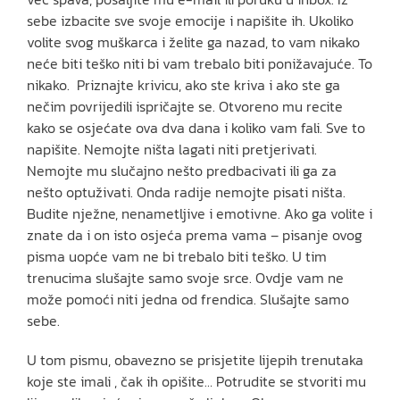
sebe izbacite sve svoje emocije i napišite ih. Ukoliko
volite svog muškarca i želite ga nazad, to vam nikako
neće biti teško niti bi vam trebalo biti ponižavajuće. To
nikako. Priznajte krivicu, ako ste kriva i ako ste ga
nečim povrijedili ispričajte se. Otvoreno mu recite
kako se osjećate ova dva dana i koliko vam fali. Sve to
napišite. Nemojte ništa lagati niti pretjerivati.
Nemojte mu slučajno nešto predbacivati ili ga za
nešto optuživati. Onda radije nemojte pisati ništa.
Budite nježne, nenametljive i emotivne. Ako ga volite i
znate da i on isto osjeća prema vama – pisanje ovog
pisma uopće vam ne bi trebalo biti teško. U tim
trenucima slušajte samo svoje srce. Ovdje vam ne
može pomoći niti jedna od frendica. Slušajte samo
sebe.
U tom pismu, obavezno se prisjetite lijepih trenutaka
koje ste imali , čak ih opišite… Potrudite se stvoriti mu