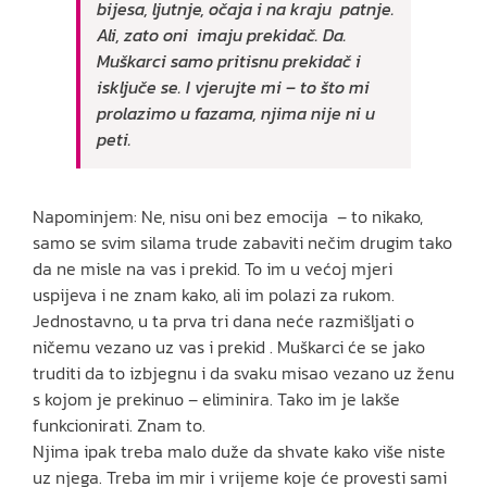
bijesa, ljutnje, očaja i na kraju patnje.
Ali, zato oni imaju prekidač. Da.
Muškarci samo pritisnu prekidač i
isključe se. I vjerujte mi – to što mi
prolazimo u fazama, njima nije ni u
peti.
Napominjem: Ne, nisu oni bez emocija – to nikako,
samo se svim silama trude zabaviti nečim drugim tako
da ne misle na vas i prekid. To im u većoj mjeri
uspijeva i ne znam kako, ali im polazi za rukom.
Jednostavno, u ta prva tri dana neće razmišljati o
ničemu vezano uz vas i prekid . Muškarci će se jako
truditi da to izbjegnu i da svaku misao vezano uz ženu
s kojom je prekinuo – eliminira. Tako im je lakše
funkcionirati. Znam to.
Njima ipak treba malo duže da shvate kako više niste
uz njega. Treba im mir i vrijeme koje će provesti sami