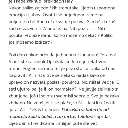
je i kada kliknuo prekidač?! Ha?
Nakon toliko zajedničkih trenutaka, lijepih uspomena,
emocija i ljubavi život ti se odjednom svede na
buljenje u telefon i očekivanje poziva. Gledaš i čekaš
kad će zazvoniti. A ono tišina. Niti poziv……… Niti
poruka. Prolaze dani… koliko možemo čekati? Koliko
još možemo izdržati?
Prvi dan nakon prekida je banana. Uuuuuuu!! Totalna!
Sinoć ste raskinuli. Oplakala si. Jutro je relativno
mirno. Pogled na mobitel je prvo što će svaka od nas
napraviti. Al´ ništa. Sve se nekako nadaš kako će
upravo on nazvati, poslati porukicu.. No, ništa! Već je 10
sati ujutro, pa je li on normalan?! Ne javlja se! Malo si
zbunjena, još ti se nisu sve misli sabrale. Sve je nekako
zbrkano. Ne znaš jel ti se plače, vrišti… Jesi li tužna ili
ljuta. Ali – čekaš taj poziv.
Potrošila si bateriju od
mobitela koliko buljiš u taj mrtav telefon!
Laprdaš
cijeli dan s frendicama i milijun puta ste već