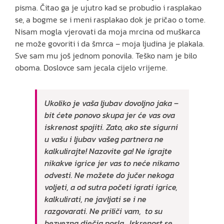
pisma. Čitao ga je ujutro kad se probudio i rasplakao
se, a bogme se i meni rasplakao dok je pričao o tome.
Nisam mogla vjerovati da moja mrcina od muškarca
ne može govoriti i da šmrca – moja ljudina je plakala.
Sve sam mu još jednom ponovila. Teško nam je bilo
oboma. Doslovce sam jecala cijelo vrijeme.
Ukoliko je vaša ljubav dovoljno jaka –
bit ćete ponovo skupa jer će vas ova
iskrenost spojiti. Zato, ako ste sigurni
u vašu i ljubav vašeg partnera ne
kalkulirajte! Nazovite ga! Ne igrajte
nikakve igrice jer vas to neće nikamo
odvesti. Ne možete do jučer nekoga
voljeti, a od sutra početi igrati igrice,
kalkulirati, ne javljati se i ne
razgovarati. Ne priliči vam, to su
bezvezna dječja posla. Iskrenost se