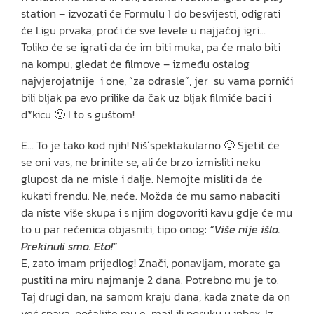
station – izvozati će Formulu 1 do besvijesti, odigrati
će Ligu prvaka, proći će sve levele u najjačoj igri…
Toliko će se igrati da će im biti muka, pa će malo biti
na kompu, gledat će filmove – između ostalog
najvjerojatnije i one, “za odrasle”, jer su vama pornići
bili bljak pa evo prilike da čak uz bljak filmiće baci i
d*kicu 🙂 I to s guštom!
E… To je tako kod njih! Niš´spektakularno 🙂 Sjetit će
se oni vas, ne brinite se, ali će brzo izmisliti neku
glupost da ne misle i dalje. Nemojte misliti da će
kukati frendu. Ne, neće. Možda će mu samo nabaciti
da niste više skupa i s njim dogovoriti kavu gdje će mu
to u par rečenica objasniti, tipo onog:
“Više nije išlo.
Prekinuli smo. Eto!”
E, zato imam prijedlog! Znači, ponavljam, morate ga
pustiti na miru najmanje 2 dana. Potrebno mu je to.
Taj drugi dan, na samom kraju dana, kada znate da on
već spava, pošaljite mu e-mail ili poruku u inbox. Iz