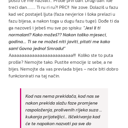
posto će me nazvati… Prođe prvi dan. Drugi dan. Ide
treći dan………. Ti ru ri ru?! PRC!! Ne zove. Dolaziš u fazu
kad već postaješ ljuta (faza nevjerice i šoka prelazi u
fazu bijesa, a nakon toga u dugu fazu tuge). Dođe ti da
ga nazoveš i jebeš mu sve po spisku:
“Jesi li ti
normalan!? Kako možeš?? Nakon toliko mjeseci,
godina…. Ti se ne možeš niti javiti, pitati me kako
sam! Govno jedno! Smradu!”
Aaaaaaaaaaaaaaaaaaaaaaaaa!!! Koliko ste to puta
prošle? Nemojte tako. Pustite emocije iz sebe, a ne
bijes. Nemojte da vas prevlada bijes – neće biti dobro
funkcionirati na taj način.
Kod nas nema prekidača, kod nas se
nakon prekida slažu faze promjene
raspoloženja, prolivenih rijeka suza …
kukanja prijateljici… Iščekivanja kad
će te napokon nazvati pa sve do