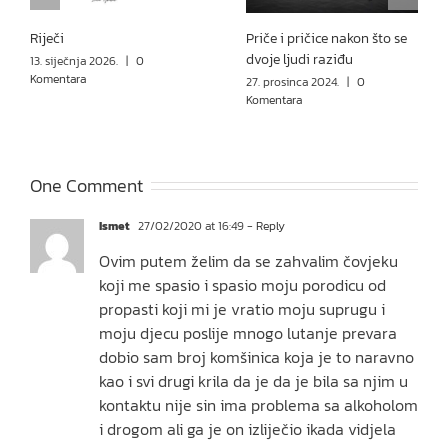
Riječi
Priče i pričice nakon što se
dvoje ljudi raziđu
13. siječnja 2026.
|
0
Komentara
27. prosinca 2024.
|
0
Komentara
One Comment
Ismet
27/02/2020 at 16:49
- Reply
Ovim putem želim da se zahvalim čovjeku
koji me spasio i spasio moju porodicu od
propasti koji mi je vratio moju suprugu i
moju djecu poslije mnogo lutanje prevara
dobio sam broj komšinica koja je to naravno
kao i svi drugi krila da je da je bila sa njim u
kontaktu nije sin ima problema sa alkoholom
i drogom ali ga je on izliječio ikada vidjela