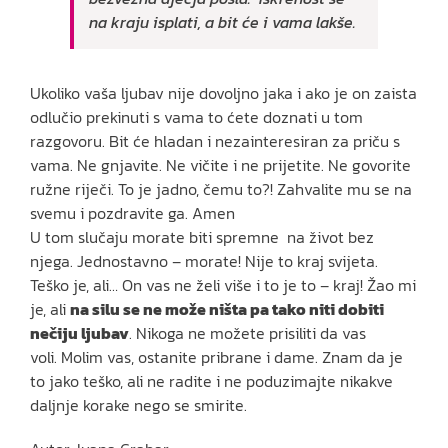
na kraju isplati, a bit će i vama lakše.
Ukoliko vaša ljubav nije dovoljno jaka i ako je on zaista
odlučio prekinuti s vama to ćete doznati u tom
razgovoru. Bit će hladan i nezainteresiran za priču s
vama. Ne gnjavite. Ne vičite i ne prijetite. Ne govorite
ružne riječi. To je jadno, čemu to?! Zahvalite mu se na
svemu i pozdravite ga. Amen
U tom slučaju morate biti spremne na život bez
njega. Jednostavno – morate! Nije to kraj svijeta.
Teško je, ali… On vas ne želi više i to je to – kraj! Žao mi
je, ali
na silu se ne može ništa pa tako niti dobiti
nečiju ljubav
. Nikoga ne možete prisiliti da vas
voli. Molim vas, ostanite pribrane i dame. Znam da je
to jako teško, ali ne radite i ne poduzimajte nikakve
daljnje korake nego se smirite.