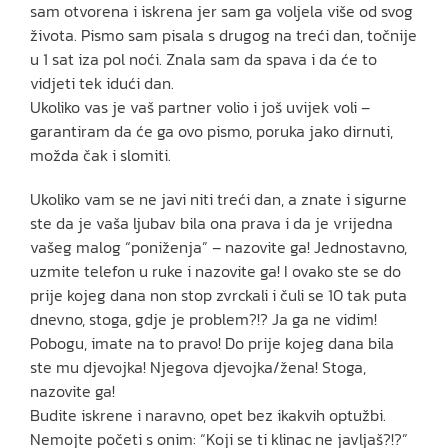
sam otvorena i iskrena jer sam ga voljela više od svog
života. Pismo sam pisala s drugog na treći dan, točnije
u 1 sat iza pol noći. Znala sam da spava i da će to
vidjeti tek idući dan.
Ukoliko vas je vaš partner volio i još uvijek voli –
garantiram da će ga ovo pismo, poruka jako dirnuti,
možda čak i slomiti.
Ukoliko vam se ne javi niti treći dan, a znate i sigurne
ste da je vaša ljubav bila ona prava i da je vrijedna
vašeg malog “poniženja” – nazovite ga! Jednostavno,
uzmite telefon u ruke i nazovite ga! I ovako ste se do
prije kojeg dana non stop zvrckali i čuli se 10 tak puta
dnevno, stoga, gdje je problem?!? Ja ga ne vidim!
Pobogu, imate na to pravo! Do prije kojeg dana bila
ste mu djevojka! Njegova djevojka/žena! Stoga,
nazovite ga!
Budite iskrene i naravno, opet bez ikakvih optužbi.
Nemojte početi s onim: “Koji se ti klinac ne javljaš?!?”