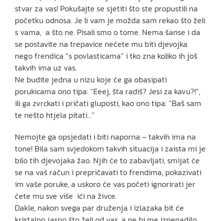
stvar za vas! Pokušajte se sjetiti što ste propustili na
početku odnosa. Je li vam je možda sam rekao što želi
s vama, a što ne. Pisali smo o tome. Nema šanse i da
se postavite na trepavice nećete mu biti djevojka
nego frendica “s povlasticama” i tko zna koliko ih još
takvih ima uz vas.
Ne budite jedna u nizu koje će ga obasipati
porukicama ono tipa: “Eeej, šta radiš? Jesi za kavu?!”,
ili ga zvrckati i pričati gluposti, kao ono tipa: “Baš sam
te nešto htjela pitati…”
Nemojte ga opsjedati i biti naporna – takvih ima na
tone! Bila sam svjedokom takvih situacija i zaista mi je
bilo tih djevojaka žao. Njih će to zabavljati, smijat će
se na vaš račun i prepričavati to frendima, pokazivati
im vaše poruke, a uskoro će vas početi ignorirati jer
ćete mu sve više ići na živce.
Dakle, nakon svega par druženja i izlazaka bit će
kristalno jasno što želi od vas, a ne bi me iznenadilo