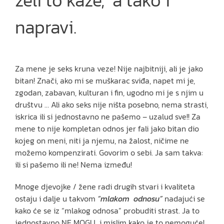
želi to kaže, a tako i
napravi.
Za mene je seks kruna veze! Nije najbitniji, ali je jako
bitan! Znači, ako mi se muškarac sviđa, napet mi je,
zgodan, zabavan, kulturan i fin, ugodno mi je s njim u
društvu … Ali ako seks nije ništa posebno, nema strasti,
iskrica ili si jednostavno ne pašemo – uzalud sve!! Za
mene to nije kompletan odnos jer fali jako bitan dio
kojeg on meni, niti ja njemu, na žalost, ničime ne
možemo kompenzirati. Govorim o sebi. Ja sam takva:
ili si pašemo ili ne! Nema između!
Mnoge djevojke / žene radi drugih stvari i kvaliteta
ostaju i dalje u takvom
“mlakom odnosu”
nadajući se
kako će se iz “mlakog odnosa” probuditi strast. Ja to
jednostavno NE MOGU i mislim kako je to nemoguće!