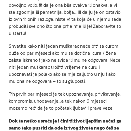
dovoljno volio, ili da je ona bila ovakva ili onakva, a vi
ste zgodnija ili pametnija, bolja… Ili da ju je on ostavio
iz ovih ili onih razloga, niste vi ta koja će u njemu sada
probuditi sve ono što ona prije nije ili je! Zaboravite to
u startu!
Shvatite kako niti jedan muškarac neće biti sa curom
duže od par mjeseci ako mu se dotična cura / žena
zaista iskreno i jako ne sviđa ili mu ne odgovara. Neće
niti jedan muškarac trošiti vrijeme na curu i
upoznavati je polako ako se nije zaljubio u nju i ako
mu ona ne odgovara – to su gluposti.
Tih prvih par mjeseci je tek upoznavanje, privikavanje,
kompromis, uhodavanje…a tek nakon 6 mjeseci
možemo reći da je to početak ljubavi i prave veze.
Dok te netko usrećuje i čini ti život ljepšim nećeš ga
samo tako pustiti da ode iz tvog života nego ćeš se