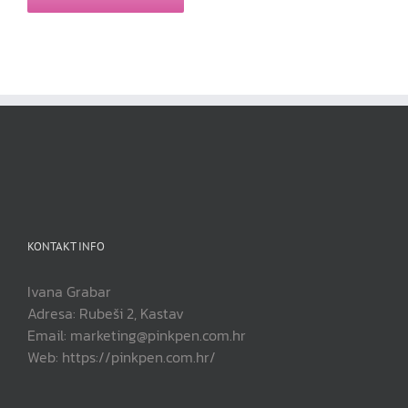
KONTAKT INFO
Ivana Grabar
Adresa: Rubeši 2, Kastav
Email: marketing@pinkpen.com.hr
Web: https://pinkpen.com.hr/