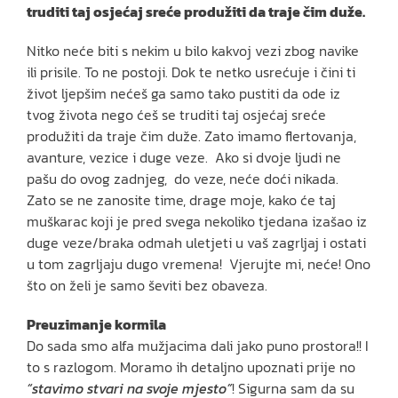
truditi taj osjećaj sreće produžiti da traje čim duže.
Nitko neće biti s nekim u bilo kakvoj vezi zbog navike
ili prisile. To ne postoji. Dok te netko usrećuje i čini ti
život ljepšim nećeš ga samo tako pustiti da ode iz
tvog života nego ćeš se truditi taj osjećaj sreće
produžiti da traje čim duže. Zato imamo flertovanja,
avanture, vezice i duge veze. Ako si dvoje ljudi ne
pašu do ovog zadnjeg, do veze, neće doći nikada.
Zato se ne zanosite time, drage moje, kako će taj
muškarac koji je pred svega nekoliko tjedana izašao iz
duge veze/braka odmah uletjeti u vaš zagrljaj i ostati
u tom zagrljaju dugo vremena! Vjerujte mi, neće! Ono
što on želi je samo ševiti bez obaveza.
Preuzimanje kormila
Do sada smo alfa mužjacima dali jako puno prostora!! I
to s razlogom. Moramo ih detaljno upoznati prije no
“stavimo stvari na svoje mjesto”
! Sigurna sam da su