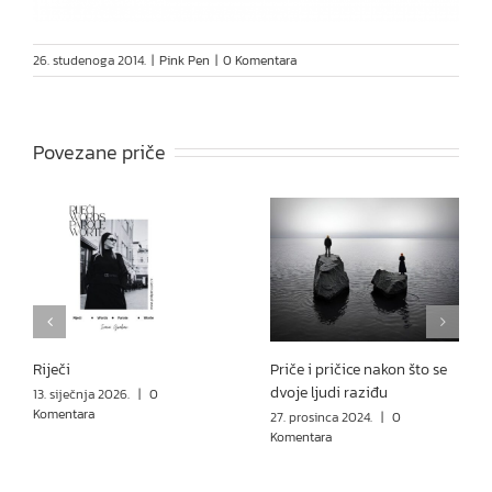
26. studenoga 2014.
|
Pink Pen
|
0 Komentara
Povezane priče
Riječi
Priče i pričice nakon što se
dvoje ljudi raziđu
13. siječnja 2026.
|
0
Komentara
27. prosinca 2024.
|
0
Komentara