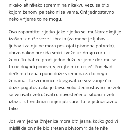
nikako, ali nikako spremni na nikakvu vezu sa bilo
kojom ženom pa tako ni sa vama. Oni jednostavno
neko vrijeme to ne mogu.
Ovo zapamtite: rijetko, jako rijetko se muškarac koji je
izašao iz duže veze ili braka (za mene je ljubav –
ljubav i za nju ne mora postojati pismena potvrda),
ubrzo nakon prekida smiri i veže uz drugu curu ili
ženu. Trebat će proći jedno duže vrijeme dok mu se
to ne dogodi ponovo, vjerujte mi na riječ! Ponekad
dečkima treba i puno duže vremena za to nego
ženama.. Takvi momci izbjegavat će vezivanje čim
duže, pogotovo ako je bivšu volio. Jednostavno, ne želi
se vezivati, želi uživati u novostečenoj situaciji, želi
izlaziti s frendima i mijenjati cure. To je jednostavno
tako.
Još vam jedna činjenica mora biti jasna: koliko god vi
mislili da on nije bio sretan s bivšom ili da je nije