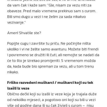
da vam čak i kaže sam: “Gle, nisam za vezu niti za
obaveze. Pred malo vremena prekinuo sam s curom.
Bili smo dugo u vezi i ne želim za sada nikakvo
vezivanje.”
Amen! Shvatile ste?
Popijte cugu i završite tu priču. Ne počinjite ništa
ukoliko i vi ne želite samo avanturu. Možete biti frendi
i povremeno se družiti ili čuti, ali nemojte se nadati da
će to što je izrekao promijeniti. S vremenom možda
da, kada bude bio spreman za vezu, ali u tom trenu
nikako.
Friško razvedeni muškarci / muškarci koji su tek
izašli iz veze
Obično dečki koji su izašli iz veze koja je trajala duže
od nekoliko mjeseci, a pogotovo oni koji su bili u vezi
više od godine dana ili su čak živjeli s curom – nisu