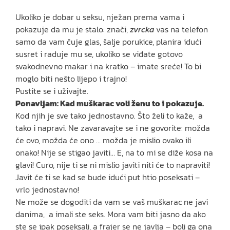
Ukoliko je dobar u seksu, nježan prema vama i
pokazuje da mu je stalo: znači,
zvrcka
vas na telefon
samo da vam čuje glas, šalje porukice, planira idući
susret i raduje mu se, ukoliko se viđate gotovo
svakodnevno makar i na kratko – imate sreće! To bi
moglo biti nešto lijepo i trajno!
Pustite se i uživajte.
Ponavljam: Kad muškarac voli ženu to i pokazuje.
Kod njih je sve tako jednostavno. Što želi to kaže, a
tako i napravi. Ne zavaravajte se i ne govorite: možda
će ovo, možda će ono … možda je mislio ovako ili
onako! Nije se stigao javiti… E, na to mi se diže kosa na
glavi! Curo, nije ti se ni mislio javiti niti će to napraviti!
Javit će ti se kad se bude idući put htio poseksati –
vrlo jednostavno!
Ne može se dogoditi da vam se vaš muškarac ne javi
danima, a imali ste seks. Mora vam biti jasno da ako
ste se ipak poseksali, a frajer se ne javlja – boli ga ona