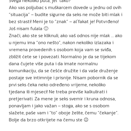
Svega nekoliko puta, jel´ tako?
Ako vas poljubac s muškarcem dovede u jednu od ovih
“situacija” – budite sigurne da seks ne može biti mlak i
bez strasti! Meni je to “znak” – al´fakat je! Potvrđeno!
Još nisam fulala 🙂
Znači, ako ste se kliknuli, ako vaš odnos nije mlak … ako
u njemu ima “ono nešto”, nakon nekoliko izlazaka i
vremena provedenih s osobom koja vam se sviđa,
zbližit ćete se i povezati. Normalno je da se tijekom
dana čujete više puta i da imate normalnu
komunikaciju, da se češće družite i da vaše druženje
postaje sve intimnije i prisnije. Nisam pobornik da se
prvi seks čeka neko određeno vrijeme, nekoliko
tjedana ili mjeseci! Ne treba previše kalkulirati i
pretjerivati. Za mene je seks svemir i kruna odnosa,
ponavljam i jako važan – stoga, ako se s osobom
slažete, paše vam i “to” oboje želite, čemu “čekanje”.
Bolje da brzo otkrijete na čemu ste 😉