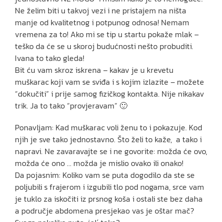
Ne želim biti u takvoj vezi i ne pristajem na ništa
manje od kvalitetnog i potpunog odnosa! Nemam
vremena za to! Ako mi se tip u startu pokaže mlak –
teško da će se u skoroj budućnosti nešto probuditi.
Ivana to tako gleda!
Bit ću vam skroz iskrena – kakav je u krevetu
muškarac koji vam se sviđa i s kojim izlazite – možete
“dokučiti” i prije samog fizičkog kontakta. Nije nikakav
trik. Ja to tako “provjeravam” 🙂
Ponavljam: Kad muškarac voli ženu to i pokazuje. Kod
njih je sve tako jednostavno. Što želi to kaže, a tako i
napravi. Ne zavaravajte se i ne govorite: možda će ovo,
možda će ono … možda je mislio ovako ili onako!
Da pojasnim: Koliko vam se puta dogodilo da ste se
poljubili s frajerom i izgubili tlo pod nogama, srce vam
je tuklo za iskočiti iz prsnog koša i ostali ste bez daha
a područje abdomena presjekao vas je oštar mač?