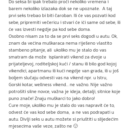
Do seksa bi ipak trebalo proći nekoliko vremena i
barem nekoliko izlazaka dok se ne upoznate. A taj
prvi seks trebao bi biti čaroban. Ili će vas pozvati kod
sebe, pripremiti večericu i stvari će ići same od sebe, ili
će vas izvesti negdje pa kod sebe doma.
Osobno nisam za to da se prvi seks dogodi u autu. Ok,
znam da većina muškaraca nema riješeno vlastito
stambeno pitanje, ali ukoliko mu je stalo do vas
smatram da može isplanirati vikend za dvoje u
prijateljevoj, roditeljskoj kući / stanu ili bilo god kojoj
vikendici, apartmanu ili kući negdje van grada, ili u još
boljem slučaju odvesti vas na vikend npr. u Istru,
Gorski kotar, wellness vikend… ne važno. Nije važno
potrošiti silne novce, važna je ideja, detalji, sitnice koje
puno znače! Znaju muškarci to jako dobro!
Cure moje, ukoliko mu je stalo do vas napravit će to,
odvest će vas kod sebe doma, a ne vas podrapati u
autu. Divlji seks u autu možete si priuštiti u slijedećim
mjesecima vaše veze, zašto ne 🙂