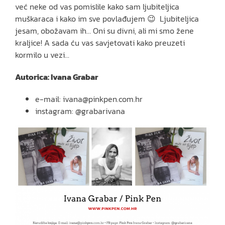
već neke od vas pomislile kako sam ljubiteljica
muškaraca i kako im sve povlađujem 😉 Ljubiteljica
jesam, obožavam ih… Oni su divni, ali mi smo žene
kraljice! A sada ću vas savjetovati kako preuzeti
kormilo u vezi…
Autorica: Ivana Grabar
e-mail: ivana@pinkpen.com.hr
instagram: @grabarivana