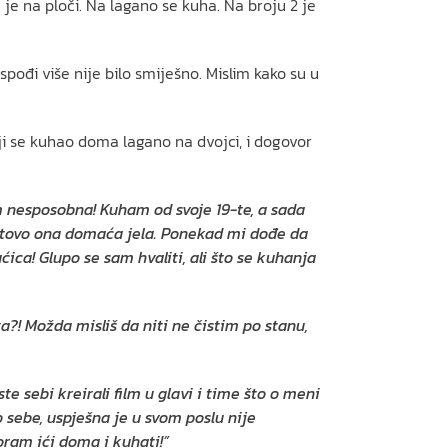
j je na ploči. Na lagano se kuha. Na broju 2 je
spođi više nije bilo smiješno. Mislim kako su u
oji se kuhao doma lagano na dvojci, i dogovor
am nesposobna! Kuham od svoje 19-te, a sada
gotovo ona domaća jela. Ponekad mi dođe da
ćica! Glupo se sam hvaliti, ali što se kuhanja
?! Možda misliš da niti ne čistim po stanu,
e sebi kreirali film u glavi i time što o meni
o sebe, uspješna je u svom poslu nije
ram ići doma i kuhati!”