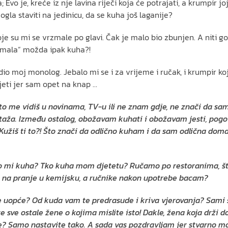
 Evo je, kreće iz nje lavina riječi koja će potrajati, a krumpir jo
la staviti na jedinicu, da se kuha još laganije?
koje su mi se vrzmale po glavi. Čak je malo bio zbunjen. A niti go
 „mala“ možda ipak kuha?!
edio moj monolog. Jebalo mi se i za vrijeme i ručak, i krumpir k
jeti jer sam opet na knap …
 što me vidiš u novinama, TV-u ili ne znam gdje, ne znači da s
a staža. Između ostalog, obožavam kuhati i obožavam jesti, po
! Kužiš ti to?! Što znači da odlično kuham i da sam odlična doma
tko mi kuha? Tko kuha mom djetetu? Ručamo po restoranima, šta
 na pranje u kemijsku, a ručnike nakon upotrebe bacam?
te uopće? Od kuda vam te predrasude i kriva vjerovanja? Sami st
te sve ostale žene o kojima mislite isto! Dakle, žena koja drži d
e? Samo nastavite tako. A sada vas pozdravljam jer stvarno mo