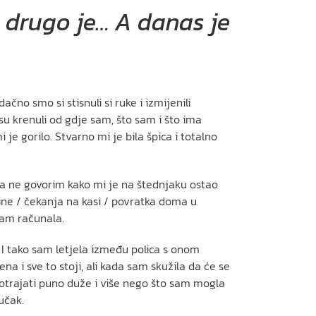
 a drugo je… A danas je
čno smo si stisnuli si ruke i izmijenili
su krenuli od gdje sam, što sam i što ima
je gorilo. Stvarno mi je bila špica i totalno
 da ne govorim kako mi je na štednjaku ostao
ine / čekanja na kasi / povratka doma u
sam računala.
 I tako sam letjela između polica s onom
na i sve to stoji, ali kada sam skužila da će se
potrajati puno duže i više nego što sam mogla
učak.