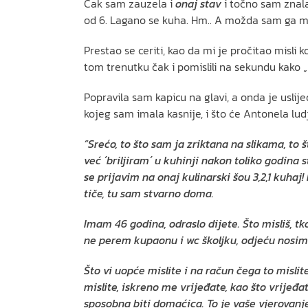
Čak sam zauzela i
onaj stav
i točno sam znala;
od 6. Lagano se kuha. Hm.. A možda sam ga mog
Prestao se ceriti, kao da mi je pročitao misli 
tom trenutku čak i pomislili na sekundu kako
Popravila sam kapicu na glavi, a onda je uslij
kojeg sam imala kasnije, i što će Antonela lud
“Srećo, to što sam ja zriktana na slikama, to
već ´briljiram´ u kuhinji nakon toliko godin
se prijavim na onaj kulinarski šou 3,2,1 kuhaj
tiče, tu sam stvarno doma.
Imam 46 godina, odraslo dijete. Što misliš, 
ne perem kupaonu i wc školjku, odjeću nosim
Što vi uopće mislite i na račun čega to misli
mislite, iskreno me vrijeđate, kao što vrijeđa
sposobna biti domaćica. To je vaše vjerovanj