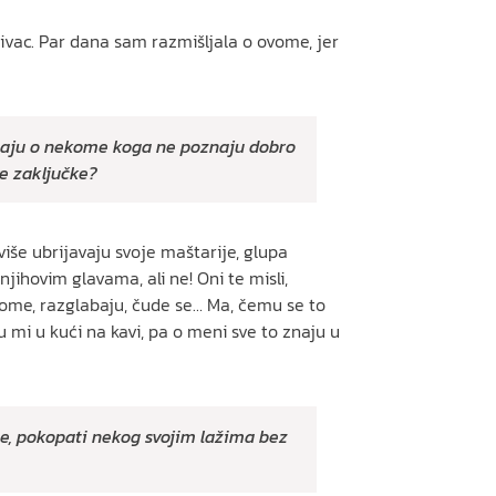
živac. Par dana sam razmišljala o ovome, jer
i imaju o nekome koga ne poznaju dobro
e zaključke?
više ubrijavaju svoje maštarije, glupa
jihovim glavama, ali ne! Oni te misli,
 tome, razglabaju, čude se… Ma, čemu se to
u mi u kući na kavi, pa o meni sve to znaju u
ome, pokopati nekog svojim lažima bez