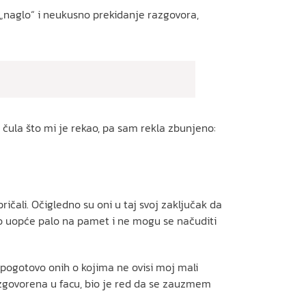
 „naglo“ i neukusno prekidanje razgovora,
 čula što mi je rekao, pa sam rekla zbunjeno:
ričali. Očigledno su oni u taj svoj zaključak da
o uopće palo na pamet i ne mogu se načuditi
, pogotovo onih o kojima ne ovisi moj mali
u izgovorena u facu, bio je red da se zauzmem