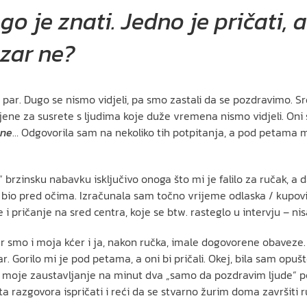
ugo je znati. Jedno je pričati,
 zar ne?
 par. Dugo se nismo vidjeli, pa smo zastali da se pozdravimo. Srda
jene za susrete s ljudima koje duže vremena nismo vidjeli. Oni 
ane
… Odgovorila sam na nekoliko tih potpitanja, a pod petama mi 
 brzinsku nabavku isključivo onoga što mi je falilo za ručak, a
e bio pred očima. Izračunala sam točno vrijeme odlaska / kupov
i pričanje na sred centra, koje se btw. rasteglo u intervju – ni
er smo i moja kćer i ja, nakon ručka, imale dogovorene obaveze.
Gorilo mi je pod petama, a oni bi pričali. Okej, bila sam opušte
e to moje zaustavljanje na minut dva „samo da pozdravim ljude“ 
ta razgovora ispričati i reći da se stvarno žurim doma završiti r