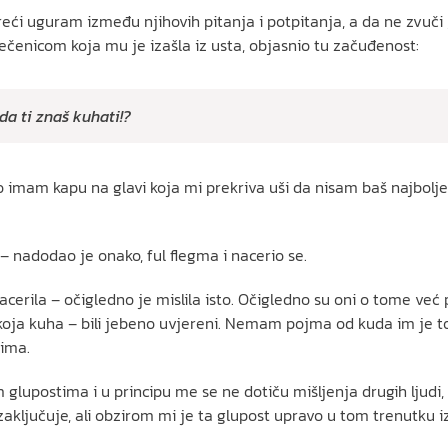
eći uguram između njihovih pitanja i potpitanja, a da ne zvuči
 rečenicom koja mu je izašla iz usta, objasnio tu začuđenost:
da ti znaš kuhati!?
 imam kapu na glavi koja mi prekriva uši da nisam baš najbolje
– nadodao je onako, ful flegma i nacerio se.
acerila – očigledno je mislila isto. Očigledno su oni o tome već p
koja kuha – bili jebeno uvjereni. Nemam pojma od kuda im je t
rima.
m glupostima i u principu me se ne dotiču mišljenja drugih ljudi
 i zaključuje, ali obzirom mi je ta glupost upravo u tom trenutk