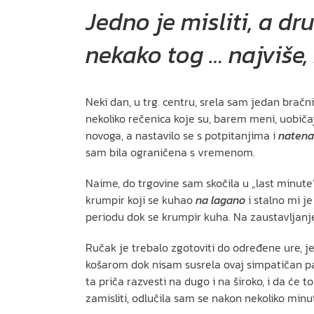
Jedno je misliti, a dr
nekako tog … najviše,
Neki dan, u trg. centru, srela sam jedan bračni
nekoliko rečenica koje su, barem meni, uobiča
novoga, a nastavilo se s potpitanjima i
naten
sam bila ograničena s vremenom.
Naime, do trgovine sam skočila u „last minute“
krumpir koji se kuhao
na lagano
i stalno mi j
periodu dok se krumpir kuha. Na zaustavljanje 
Ručak je trebalo zgotoviti do određene ure, j
košarom dok nisam susrela ovaj simpatičan par. 
ta priča razvesti na dugo i na široko, i da ć
zamisliti, odlučila sam se nakon nekoliko minu