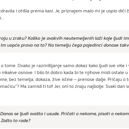
avila i otišla prema kasi. Je, priznajem malo mi je uspio dići 
o…
liraju u zraku? Koliko je ovakvih neutemeljenih laži koje ljud
a im uopće pravo na to? Na temelju čega pojedinci donose takv
la o tome. Ovako je razmišljanje samo dokaz kako ljudi sve više i 
kakve osnove. I bilo bi dobro kada bi te njihove misli ostale u n
me, bez temelja, dokaza, žive istine – prenose dalje. Pričaju o
aćicu“? Ma zamisli ti to!! Jer, oni to znaju najbolje. Svaki dan s
. Danas se ljudi svašta i usude. Pričati o nekome, pisati o nek
 Zašto to rade?