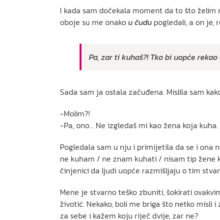
I kada sam dočekala moment da to što želim r
oboje su me onako
u čudu
pogledali, a on je,
Pa, zar ti kuhaš?! Tko bi uopće rekao 
Sada sam ja ostala začuđena. Mislila sam kako
-Molim?!
-Pa, ono… Ne izgledaš mi kao žena koja kuha. 
Pogledala sam u nju i primijetila da se i ona n
ne kuham / ne znam kuhati / nisam tip žene 
činjenici da ljudi uopće razmišljaju o tim stva
Mene je stvarno teško zbuniti, šokirati ovakvi
životić. Nekako, boli me briga što netko misli
za sebe i kažem koju riječ dvije, zar ne?