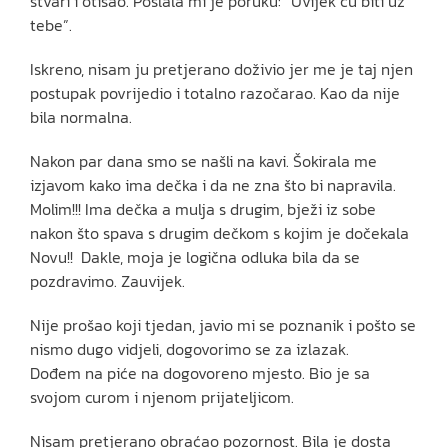
stvari i otišao. Poslala mi je poruku: “Uvijek ću biti uz
tebe”.
Iskreno, nisam ju pretjerano doživio jer me je taj njen
postupak povrijedio i totalno razočarao. Kao da nije
bila normalna.
Nakon par dana smo se našli na kavi. Šokirala me
izjavom kako ima dečka i da ne zna što bi napravila.
Molim!!! Ima dečka a mulja s drugim, bježi iz sobe
nakon što spava s drugim dečkom s kojim je dočekala
Novu!! Dakle, moja je logična odluka bila da se
pozdravimo. Zauvijek.
Nije prošao koji tjedan, javio mi se poznanik i pošto se
nismo dugo vidjeli, dogovorimo se za izlazak.
Dođem na piće na dogovoreno mjesto. Bio je sa
svojom curom i njenom prijateljicom.
Nisam pretjerano obraćao pozornost. Bila je dosta