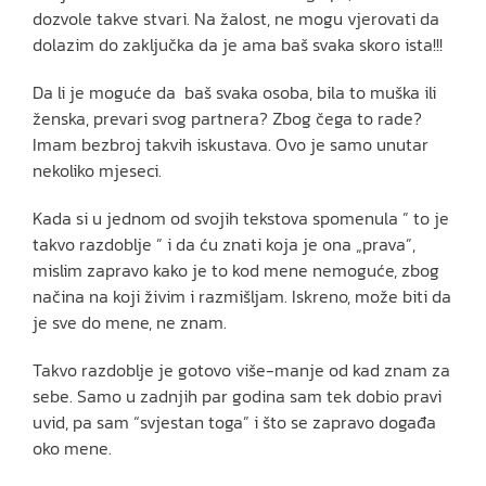
dozvole takve stvari. Na žalost, ne mogu vjerovati da
dolazim do zaključka da je ama baš svaka skoro ista!!!
Da li je moguće da baš svaka osoba, bila to muška ili
ženska, prevari svog partnera? Zbog čega to rade?
Imam bezbroj takvih iskustava. Ovo je samo unutar
nekoliko mjeseci.
Kada si u jednom od svojih tekstova spomenula ” to je
takvo razdoblje ” i da ću znati koja je ona „prava”,
mislim zapravo kako je to kod mene nemoguće, zbog
načina na koji živim i razmišljam. Iskreno, može biti da
je sve do mene, ne znam.
Takvo razdoblje je gotovo više-manje od kad znam za
sebe. Samo u zadnjih par godina sam tek dobio pravi
uvid, pa sam “svjestan toga” i što se zapravo događa
oko mene.