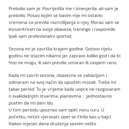
Prebolio sam je. Povrijedila me i iznevjerila, ali sam je
prebolio. Posao kojim se bavim nije mi ostavio
vremena za previše razmišljanja o njoj. Morao sam se
koncentrirati na svoje obaveze, treninge i rasporede.
Ipak sam profesionalni sportaš.
Sezona mi je završila krajem godine. Gotovo cijelu
godinu ne izlazim nikamo jer zapravo koliko god i da bi
htio ne mogu, ili sam previše umoran ili zaspem rano.
Kada mi završi sezona, obavezno se zabavljam i
odmaram na svoj način da opustim mozak. Treba mi
takav period. To je vrijeme kada uopće ne razgovaram
o svakidašnjim stvarima, planovima … jednostavno
pustim da mi dani idu.
U tom periodu upoznao sam opet novu curu. U
početku, nećeš vjerovati, opet se činilo kao u bajci.
Nakon mjesec dana druženja sasvim nešto