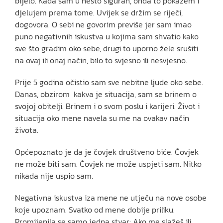
bijelo. Kada sam u nešto siguran, onda to pokažem i
djelujem prema tome. Uvijek se držim se riječi,
dogovora. O sebi ne govorim previše jer sam imao
puno negativnih iskustva u kojima sam shvatio kako
sve što gradim oko sebe, drugi to uporno žele srušiti
na ovaj ili onaj način, bilo to svjesno ili nesvjesno.
Prije 5 godina očistio sam sve nebitne ljude oko sebe.
Danas, obzirom kakva je situacija, sam se brinem o
svojoj obitelji. Brinem i o svom poslu i karijeri. Život i
situacija oko mene navela su me na ovakav način
života.
Općepoznato je da je čovjek društveno biće. Čovjek
ne može biti sam. Čovjek ne može uspjeti sam. Nitko
nikada nije uspio sam.
Negativna iskustva iza mene ne utječu na nove osobe
koje upoznam. Svatko od mene dobije priliku.
Promijenila se samo jedna stvar: Ako me slažeš ili