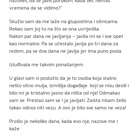
nazoveš, da se javiš porukom, kada već nemaš
vremena da se vidimo?”
Skužio sam da me laže na glupostima i sitnicama.
Rekao sam joj to na što se ona uvrijedila.
Nakon par dana ne javljanja – javila mi se i sve opet
kao normalno. Pa se učestalo javlja po tri dana za
redom, pa se dva dana ne javlja jer ima puno posla.
Izluđivala me takvim ponašanjem.
U glavi sam si posložio da je to osoba koja stalno
nešto sitno mulja, izmišlja događaje koji se nisu desili i
bilo mi je kristalno jasno da ništa od nje! Odmakao
sam se. Prestao sam se i ja javljati. Zaista nisam želio
takav odnos niti vezu. A ovo je bilo sve samo ne veza!
Prošlo je nekoliko dana, kada evo nje, nazove me i
kaže: