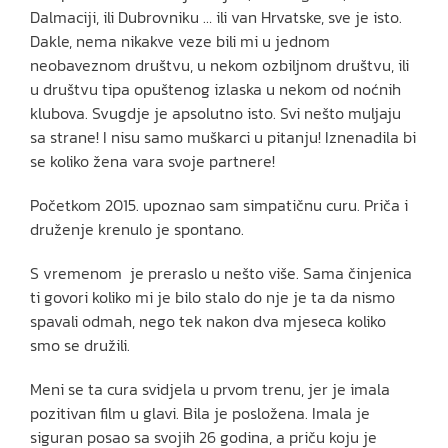
Dalmaciji, ili Dubrovniku … ili van Hrvatske, sve je isto.
Dakle, nema nikakve veze bili mi u jednom
neobaveznom društvu, u nekom ozbiljnom društvu, ili
u društvu tipa opuštenog izlaska u nekom od noćnih
klubova. Svugdje je apsolutno isto. Svi nešto muljaju
sa strane! I nisu samo muškarci u pitanju! Iznenadila bi
se koliko žena vara svoje partnere!
Početkom 2015. upoznao sam simpatičnu curu. Priča i
druženje krenulo je spontano.
S vremenom je preraslo u nešto više. Sama činjenica
ti govori koliko mi je bilo stalo do nje je ta da nismo
spavali odmah, nego tek nakon dva mjeseca koliko
smo se družili.
Meni se ta cura svidjela u prvom trenu, jer je imala
pozitivan film u glavi. Bila je posložena. Imala je
siguran posao sa svojih 26 godina, a priču koju je