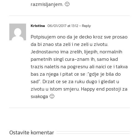
razmisljanjem. 🙂
Kristina
06/01/2017 at 13:12
- Reply
Potpisujem ono da je decko kroz sve prosao
da bi znao sta zeli i ne zeli u zivotu.
Jednostavno ima zrelih, lijepih, normalnih
pametnih singl cura-znam ih, samo kad
trazis naletis na pogresnu ali naici ce i takva
bas za njega i pitat ce se :”gdje je bila do
sad”. Drzat ce se za ruku dugo i gledat u
zivotu u istom smjeru. Happy end postoji za
svakoga 🙂
Ostavite komentar