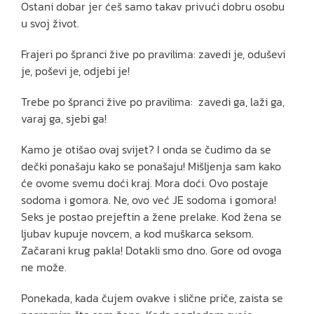
Ostani dobar jer ćeš samo takav privući dobru osobu
u svoj život.
Frajeri po špranci žive po pravilima: zavedi je, oduševi
je, poševi je, odjebi je!
Trebe po špranci žive po pravilima: zavedi ga, laži ga,
varaj ga, sjebi ga!
Kamo je otišao ovaj svijet? I onda se čudimo da se
dečki ponašaju kako se ponašaju! Mišljenja sam kako
će ovome svemu doći kraj. Mora doći. Ovo postaje
sodoma i gomora. Ne, ovo već JE sodoma i gomora!
Seks je postao prejeftin a žene prelake. Kod žena se
ljubav kupuje novcem, a kod muškarca seksom.
Začarani krug pakla! Dotakli smo dno. Gore od ovoga
ne može.
Ponekada, kada čujem ovakve i slične priče, zaista se