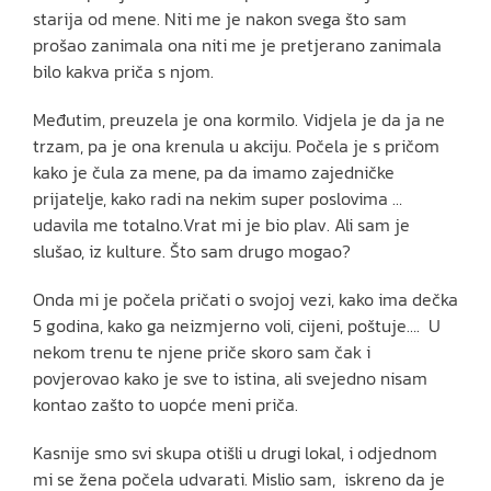
starija od mene. Niti me je nakon svega što sam
prošao zanimala ona niti me je pretjerano zanimala
bilo kakva priča s njom.
Međutim, preuzela je ona kormilo. Vidjela je da ja ne
trzam, pa je ona krenula u akciju. Počela je s pričom
kako je čula za mene, pa da imamo zajedničke
prijatelje, kako radi na nekim super poslovima …
udavila me totalno.Vrat mi je bio plav. Ali sam je
slušao, iz kulture. Što sam drugo mogao?
Onda mi je počela pričati o svojoj vezi, kako ima dečka
5 godina, kako ga neizmjerno voli, cijeni, poštuje…. U
nekom trenu te njene priče skoro sam čak i
povjerovao kako je sve to istina, ali svejedno nisam
kontao zašto to uopće meni priča.
Kasnije smo svi skupa otišli u drugi lokal, i odjednom
mi se žena počela udvarati. Mislio sam, iskreno da je