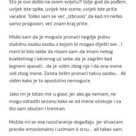
Što je ovo došlo na ovom svijetu?! Gdje god da pođem,
uvijek iste spike, uvijek iste scene, uvijek iste priče
varalice. Toliko sam se već „izbrusio“ da kad mi netko
samo progovori, već znam kraj priče.
Mislio sam da je moguće pronaći negdje jednu
stabilnu osobu osobu s kojom bi mogao dijeliti sve… i
meni bi bilo lakše da nisam sam..da imam nekog
kvalitetnog i iskrenog uz sebe..da je zagrlim kad
legnem spavati… da je volim zbog nje i da ona mene
voli zbog mene. Zaista želim pronaći takvu osobu… Ali
vidim kako je to apsolutno nemoguće.
Jako mi je bitan mir u glavi, jer ako ga nemam, ne
mogu odraditi sezonu kako se od mene očekuje i za
što sam obučen i treniran.
Možda mi se ova razočaranja događaju jer shvaćam
previše emocionalno i uzimam k srcu… ali takav sam.