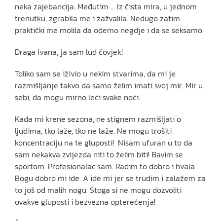
neka zajebancija. Međutim … Iz čista mira, u jednom
trenutku, zgrabila me i zažvalila. Nedugo zatim
praktički me molila da odemo negdje i da se seksamo.
Draga Ivana, ja sam lud čovjek!
Toliko sam se iživio u nekim stvarima, da mi je
razmišljanje takvo da samo želim imati svoj mir. Mir u
sebi, da mogu mirno leći svake noći.
Kada mi krene sezona, ne stignem razmišljati o
ljudima, tko laže, tko ne laže. Ne mogu trošiti
koncentraciju na te gluposti! Nisam ufuran u to da
sam nekakva zvijezda niti to želim biti! Bavim se
sportom. Profesionalac sam. Radim to dobro i hvala
Bogu dobro mi ide. A ide mi jer se trudim i zalažem za
to još od malih nogu. Stoga si ne mogu dozvoliti
ovakve gluposti i bezvezna opterećenja!