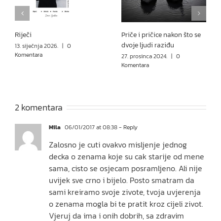
Riječi
Priče i pričice nakon što se
dvoje ljudi raziđu
13. siječnja 2026.
|
0
Komentara
27. prosinca 2024.
|
0
Komentara
2 komentara
Mila
06/01/2017 at 08:38
- Reply
Zalosno je cuti ovakvo misljenje jednog
decka o zenama koje su cak starije od mene
sama, cisto se osjecam posramljeno. Ali nije
uvijek sve crno i bijelo. Posto smatram da
sami kreiramo svoje zivote, tvoja uvjerenja
o zenama mogla bi te pratit kroz cijeli zivot.
Vjeruj da ima i onih dobrih, sa zdravim