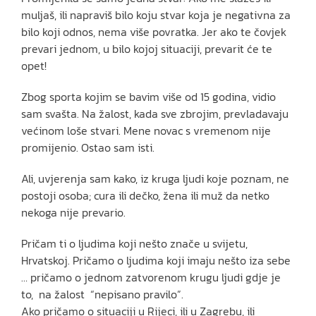
muljaš, ili napraviš bilo koju stvar koja je negativna za
bilo koji odnos, nema više povratka. Jer ako te čovjek
prevari jednom, u bilo kojoj situaciji, prevarit će te
opet!
Zbog sporta kojim se bavim više od 15 godina, vidio
sam svašta. Na žalost, kada sve zbrojim, prevladavaju
većinom loše stvari. Mene novac s vremenom nije
promijenio. Ostao sam isti.
Ali, uvjerenja sam kako, iz kruga ljudi koje poznam, ne
postoji osoba; cura ili dečko, žena ili muž da netko
nekoga nije prevario.
Pričam ti o ljudima koji nešto znače u svijetu,
Hrvatskoj. Pričamo o ljudima koji imaju nešto iza sebe
… pričamo o jednom zatvorenom krugu ljudi gdje je
to, na žalost “nepisano pravilo”.
Ako pričamo o situaciji u Rijeci, ili u Zagrebu, ili