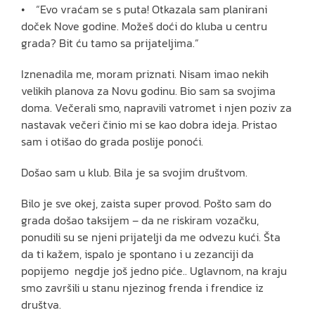
• “Evo vraćam se s puta! Otkazala sam planirani
doček Nove godine. Možeš doći do kluba u centru
grada? Bit ću tamo sa prijateljima.”
Iznenadila me, moram priznati. Nisam imao nekih
velikih planova za Novu godinu. Bio sam sa svojima
doma. Večerali smo, napravili vatromet i njen poziv za
nastavak večeri činio mi se kao dobra ideja. Pristao
sam i otišao do grada poslije ponoći.
Došao sam u klub. Bila je sa svojim društvom.
Bilo je sve okej, zaista super provod. Pošto sam do
grada došao taksijem – da ne riskiram vozačku,
ponudili su se njeni prijatelji da me odvezu kući. Šta
da ti kažem, ispalo je spontano i u zezanciji da
popijemo negdje još jedno piće.. Uglavnom, na kraju
smo završili u stanu njezinog frenda i frendice iz
društva.