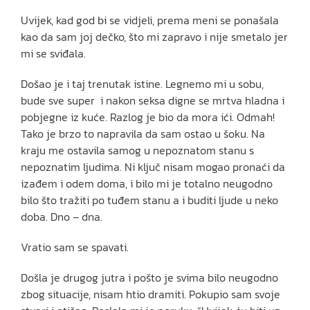
Uvijek, kad god bi se vidjeli, prema meni se ponašala
kao da sam joj dečko, što mi zapravo i nije smetalo jer
mi se sviđala.
Došao je i taj trenutak istine. Legnemo mi u sobu,
bude sve super i nakon seksa digne se mrtva hladna i
pobjegne iz kuće. Razlog je bio da mora ići. Odmah!
Tako je brzo to napravila da sam ostao u šoku. Na
kraju me ostavila samog u nepoznatom stanu s
nepoznatim ljudima. Ni ključ nisam mogao pronaći da
izađem i odem doma, i bilo mi je totalno neugodno
bilo što tražiti po tuđem stanu a i buditi ljude u neko
doba. Dno – dna.
Vratio sam se spavati.
Došla je drugog jutra i pošto je svima bilo neugodno
zbog situacije, nisam htio dramiti. Pokupio sam svoje