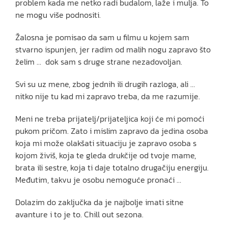
problem kada me netko radi budalom, laže i mulja. To
ne mogu više podnositi.
Žalosna je pomisao da sam u filmu u kojem sam
stvarno ispunjen, jer radim od malih nogu zapravo što
želim … dok sam s druge strane nezadovoljan.
Svi su uz mene, zbog jednih ili drugih razloga, ali …
nitko nije tu kad mi zapravo treba, da me razumije.
Meni ne treba prijatelj/prijateljica koji će mi pomoći
pukom pričom. Zato i mislim zapravo da jedina osoba
koja mi može olakšati situaciju je zapravo osoba s
kojom živiš, koja te gleda drukčije od tvoje mame,
brata ili sestre, koja ti daje totalno drugačiju energiju.
Međutim, takvu je osobu nemoguće pronaći …
Dolazim do zaključka da je najbolje imati sitne
avanture i to je to. Chill out sezona.