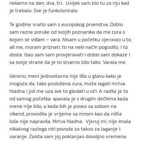
nekamo na dan, dva, tri… Uvijek sam bio tu za nju kad
je trebalo. Sve je funkcioniralo.
Te godine vratio sam s europskog prvenstva. Dobio
sam razne poruke od svojih poznanika da me cura s
kojom se viđam – vara. Nisam u početku vjerovao u to,
ali me, moram priznati, to na neki način pogodilo. I to
dosta. Išao sam sam provjeravati i dobio sam dokaze i
sa svoje strane da je to stvarno bilo tako. Varala me.
Iskreno, meni jednostavno nije išlo u glavu kako je
moguće da, tako posložena cura, može lagati mrtva
hladna i još me uza sve to gledati u oči. A radila je to
od samog početka: spavala je s drugim dečkima kada
mene nije bilo, a kada bih je poveo sa sobom na
vikend, provodila je vrijeme sa mnom kao da ništa
loše nije napravila. Mrtva hladna. Vjeruj mi, nije imala
nikakvog razloga niti povoda za takvo za laganje i
varanje. Zaista sam joj poklanjao dovoljno vremena.