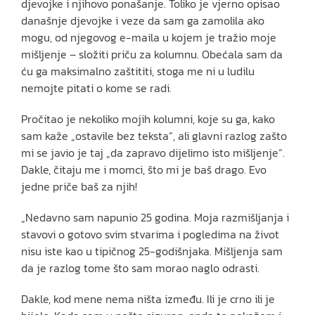
djevojke i njihovo ponašanje. Toliko je vjerno opisao
današnje djevojke i veze da sam ga zamolila ako
mogu, od njegovog e-maila u kojem je tražio moje
mišljenje – složiti priču za kolumnu. Obećala sam da
ću ga maksimalno zaštititi, stoga me ni u ludilu
nemojte pitati o kome se radi.
Pročitao je nekoliko mojih kolumni, koje su ga, kako
sam kaže „ostavile bez teksta“, ali glavni razlog zašto
mi se javio je taj „da zapravo dijelimo isto mišljenje“.
Dakle, čitaju me i momci, što mi je baš drago. Evo
jedne priče baš za njih!
„Nedavno sam napunio 25 godina. Moja razmišljanja i
stavovi o gotovo svim stvarima i pogledima na život
nisu iste kao u tipičnog 25-godišnjaka. Mišljenja sam
da je razlog tome što sam morao naglo odrasti.
Dakle, kod mene nema ništa između. Ili je crno ili je