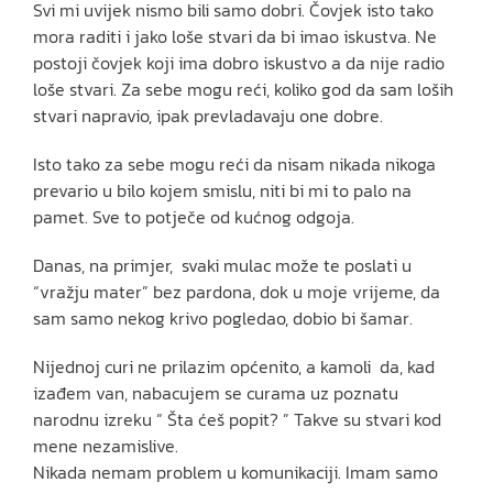
Svi mi uvijek nismo bili samo dobri. Čovjek isto tako
mora raditi i jako loše stvari da bi imao iskustva. Ne
postoji čovjek koji ima dobro iskustvo a da nije radio
loše stvari. Za sebe mogu reći, koliko god da sam loših
stvari napravio, ipak prevladavaju one dobre.
Isto tako za sebe mogu reći da nisam nikada nikoga
prevario u bilo kojem smislu, niti bi mi to palo na
pamet. Sve to potječe od kućnog odgoja.
Danas, na primjer, svaki mulac može te poslati u
“vražju mater” bez pardona, dok u moje vrijeme, da
sam samo nekog krivo pogledao, dobio bi šamar.
Nijednoj curi ne prilazim općenito, a kamoli da, kad
izađem van, nabacujem se curama uz poznatu
narodnu izreku ” Šta ćeš popit? ” Takve su stvari kod
mene nezamislive.
Nikada nemam problem u komunikaciji. Imam samo