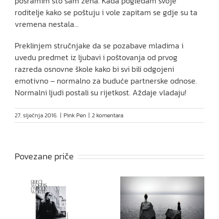
posramim što sam žena. Kada pogledam svoje
roditelje kako se poštuju i vole zapitam se gdje su ta
vremena nestala…
Preklinjem stručnjake da se pozabave mladima i
uvedu predmet iz ljubavi i poštovanja od prvog
razreda osnovne škole kako bi svi bili odgojeni
emotivno – normalno za buduće partnerske odnose.
Normalni ljudi postali su rijetkost. Aždaje vladaju!
27. siječnja 2016.
|
Pink Pen
|
2 komentara
Povezane priče