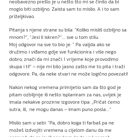
neobavezno prešlo je u nešto što mi se činilo da bi
moglo biti ozbiljno. Zaista sam to mislio. A i to sam
priželjkivao.
Pitanja s njene strane su bila: “Koliko misliš ozbiljno sa
mnom?”, “Jesi li iskren?”…. sve u tom stilu.
Moj odgovor na sve to bio je: ” Pa valjda ako se
družimo i viđamo gdje sve funkcionira i više nego
dobro, znači da mi znači. I vrijeme koje provodimo
skupa i ti!“ – nije mi bilo jasno zašto me to pita i traži
odgovore. Pa, da neke stvari ne može logično povezati!
Nakon nekog vremena primijetio sam da što god je
pitam ozbiljnije ili nešto isplaniram za nas, uvijek je
imala nekakve prozirne izgovore tipa: „Pričat ćemo
sutra, ili, ne mogu danas – imam puno posla….“
Mislio sam u sebi: “Pa, dobro koga ti farbaš pa ne
možeš izdvojiti vremena u cijelom danu da me