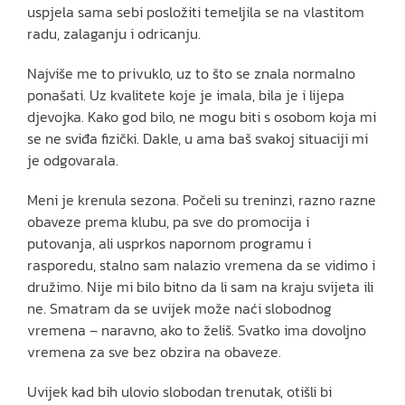
uspjela sama sebi posložiti temeljila se na vlastitom
radu, zalaganju i odricanju.
Najviše me to privuklo, uz to što se znala normalno
ponašati. Uz kvalitete koje je imala, bila je i lijepa
djevojka. Kako god bilo, ne mogu biti s osobom koja mi
se ne sviđa fizički. Dakle, u ama baš svakoj situaciji mi
je odgovarala.
Meni je krenula sezona. Počeli su treninzi, razno razne
obaveze prema klubu, pa sve do promocija i
putovanja, ali usprkos napornom programu i
rasporedu, stalno sam nalazio vremena da se vidimo i
družimo. Nije mi bilo bitno da li sam na kraju svijeta ili
ne. Smatram da se uvijek može naći slobodnog
vremena – naravno, ako to želiš. Svatko ima dovoljno
vremena za sve bez obzira na obaveze.
Uvijek kad bih ulovio slobodan trenutak, otišli bi