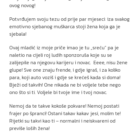
ovog novog!
Potvrđujem svoju tezu od prije par mjeseci: iza svakog
emotivno sjebanog muškarca stoji žena koja ga je
sjebala!
Ovaj mladić iz moje priče imao je tu „sreću“ pa je
naletio na cijeli roj ludih sponzoruša koje su se
zalijepile na njegovu karijeru i novac. Eeee, nisu žene
glupe! Sve one znaju frende, i gdje igraš, i za koliko
para, koji auto voziš i gdje se krećeš kada si doma!
Bježi od takvih! One nikada ne bi voljele tebe nego
ono što si ti. Voljele bi tvoje ime i tvoj novac.
Nemoj da te takve kokoše pokvare! Nemoj postati
frajer po špranci! Ostani takav kakav jesi, molim te!
Rijetki su takvi kao ti – normalni i neiskvareni od
previše loših žena!