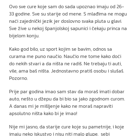
Ovo sve cure koje sam do sada upoznao imaju od 26-
33 godine. Sve su starije od mene. S mlađima ne mogu
naći zajednički jezik jer doslovno svaka pluta u glavi.
Sve žive u nekoj španjolskoj sapunici i čekaju princa na
bijelom konju.
Kako god bilo, uz sport kojim se bavim, odnos sa
curama me puno naučio. Naučio me tome kako doći
do nekih stvari a da ništa ne radiš. Ne trebaju ti auti,
vile, ama baš ništa. Jednostavno pratiš osobu i slušaš.
Pozorno.
Prije par godina imao sam stav da moraš imati dobar
auto, nešto u džepu da bi bio sa jako zgodnom curom.
A danas mi je mišljenje kako ne moraš napraviti
apsolutno ništa kako bi je imao!
Nije mi jasno, da starije cure koje su pametnije, i koje
imaju neko iskustvo i nisu niti malo glupe, sebi