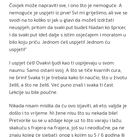
Čovjek može napraviti sve, i ono što je nemoguće. A
nemoguće je uspjeti iz prve! Svi mi griješimo, ali sve se
svodi na to koliko si jak u glavi da možeš izdržati
neuspjeh, pritom da svaki put budeš hladan ko špricer,
i da svaki put ideš dalje s istim osjećajem i moralom u
bilo koju priču. Jednom ćeš uspjeti! Jednom ću
uspjeti!“
I uspjet ćeš! Ovakvi ljudi kao ti uspijevaju u svom
naumu. Samo ostani svoj. A što se tiče kvarnih cura,
ne brini! Svaka ti je trebala kako bi naučio; što u životu
želiš, a što ne želiš. Već puno znaš i svaka ti čast.
Lekcije su bile poučne.
Nikada nisam mislila da ću ovo izjaviti, ali eto, valjda je
došlo i to vrijeme. Ni žene nisu što su nekada bile!
Pretvorile su se u aždaje koje uz to što varaju i lažu,
skakuću s frajera na frajera, još su i neodlučne, pa ne
znaju kojeg će sjebati: onog s kojim su 5 / 6 godina ili