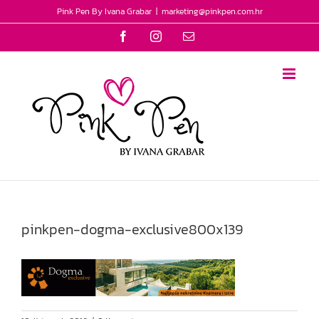
Skip
Pink Pen By Ivana Grabar
|
marketing@pinkpen.com.hr
to
Facebook
Instagram
Email
content
pinkpen-dogma-exclusive800x139