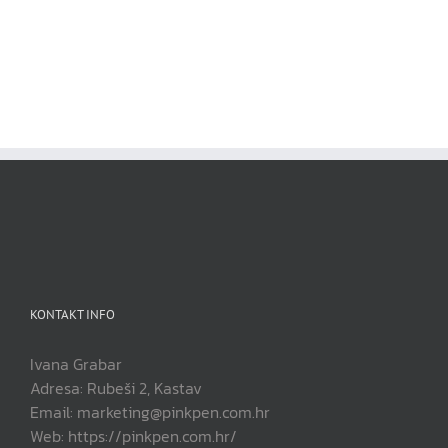
KONTAKT INFO
Ivana Grabar
Adresa: Rubeši 2, Kastav
Email: marketing@pinkpen.com.hr
Web: https://pinkpen.com.hr/