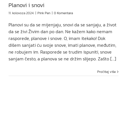
Planovi i snovi
11. kolovoza 2024.
|
Pink Pen
|
0 Komentara
Planovi su da se mijenjaju, snovi da se sanjaju, a život
da se živi Živim dan po dan. Ne kažem kako nemam
rasporede, planove i snove. O, imam itekako! Dok
dišem sanjati ću svoje snove, imati planove, međutim,
ne robujem im. Rasporede se trudim ispuniti, snove
sanjam često, a planova se ne držim slijepo. Zašto [...]
Pročitaj više