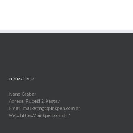
KONTAKT INFO
Ivana Grabar
Adresa: Rubeši 2, Kastav
Email: marketing@pinkpen.com.hr
Web: https://pinkpen.com.hr/