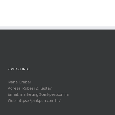
KONTAKT INFO
Ivana Grabar
Adresa: Rubeši 2, Kastav
Email: marketing@pinkpen.com.hr
Web: https://pinkpen.com.hr/