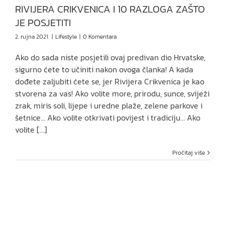
RIVIJERA CRIKVENICA I 10 RAZLOGA ZAŠTO
JE POSJETITI
2. rujna 2021.
|
Lifestyle
|
0 Komentara
Ako do sada niste posjetili ovaj predivan dio Hrvatske,
sigurno ćete to učiniti nakon ovoga članka! A kada
dođete zaljubiti ćete se, jer Rivijera Crikvenica je kao
stvorena za vas! Ako volite more, prirodu, sunce, sviježi
zrak, miris soli, lijepe i uredne plaže, zelene parkove i
šetnice… Ako volite otkrivati povijest i tradiciju… Ako
volite [...]
Pročitaj više