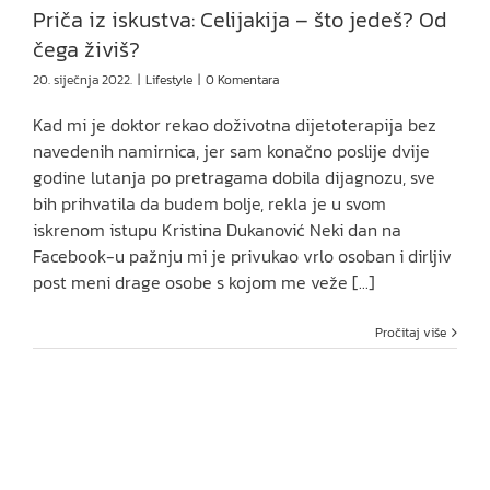
Priča iz iskustva: Celijakija – što jedeš? Od
čega živiš?
20. siječnja 2022.
|
Lifestyle
|
0 Komentara
Kad mi je doktor rekao doživotna dijetoterapija bez
navedenih namirnica, jer sam konačno poslije dvije
godine lutanja po pretragama dobila dijagnozu, sve
bih prihvatila da budem bolje, rekla je u svom
iskrenom istupu Kristina Dukanović Neki dan na
Facebook-u pažnju mi je privukao vrlo osoban i dirljiv
post meni drage osobe s kojom me veže [...]
Pročitaj više