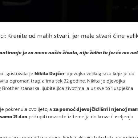
i: Krenite od malih stvari, jer male stvari čine veli
ntiranje je za mene način života, nije želim to jer će me ne
bar gostovala je
Nikita Dajčer
, djevojka velikog srca koje je do
ila ogroman trag, a ima tek 32 godine. Nikita je djevojka
rother stanarka, ljubiteljica životinja, a uz sve to i uspješna
 je pokrenula ovo ljeto, a
za pomoć djevojčici Eni i njenoj ma
 samo 21 dan
prikupiti novac te iz temelja do krova i useljenja
ciju zna prenijeti na druge ljude i aktivirati ih da tu energiju 