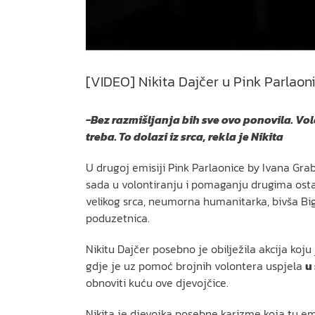
[VIDEO] Nikita Dajčer u Pink Parlaonic
-Bez razmišljanja bih sve ovo ponovila. Volo
treba. To dolazi iz srca, rekla je Nikita
U drugoj emisiji Pink Parlaonice by Ivana Gra
sada u volontiranju i pomaganju drugima ostav
velikog srca, neumorna humanitarka, bivša Big B
poduzetnica.
Nikitu Dajčer posebno je obilježila akcija koju
gdje je uz pomoć brojnih volontera uspjela
u
obnoviti kuću ove djevojčice.
Nikita je djevojka posebne karizme koja tu emo