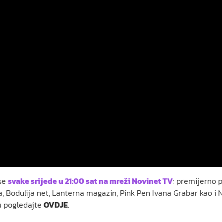
se
svake srijede u 21:00 sat na mreži Novinet TV
: premijerno 
, Bodulija net, Lanterna magazin, Pink Pen Ivana Grabar kao i 
u pogledajte
OVDJE
.