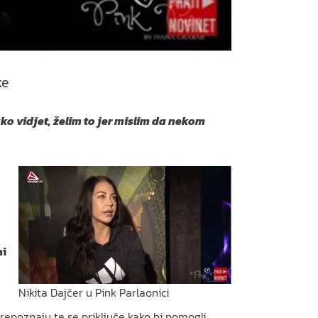
ke
tko vidjet, želim to jer mislim da nekom
mi
Nikita Dajčer u Pink Parlaonici
prepoznaju te se priključe kako bi pomogli