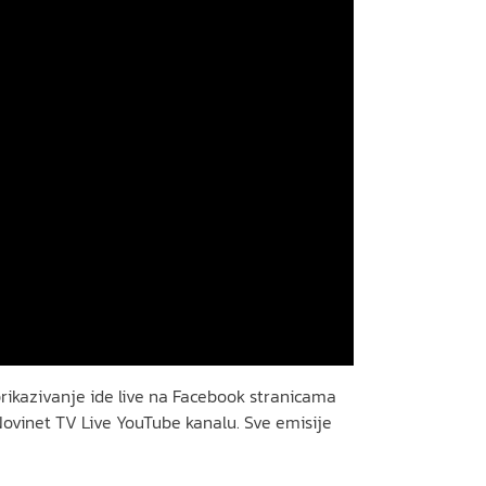
prikazivanje ide live na Facebook stranicama
Novinet TV Live YouTube kanalu. Sve emisije