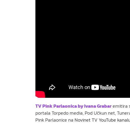
TV Pink Parlaonica by Ivana Grabar
emitira 
portala Torpedo media, Pod Učkun net, Tunera
Pink Parlaonice na
Novinet TV YouTube kanal