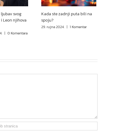
 ljubav svog
Kada ste zadnji puta bili na
 i Leon njihova
spoju?
29. rujna 2024.
|
1 Komentar
4.
|
0 Komentara