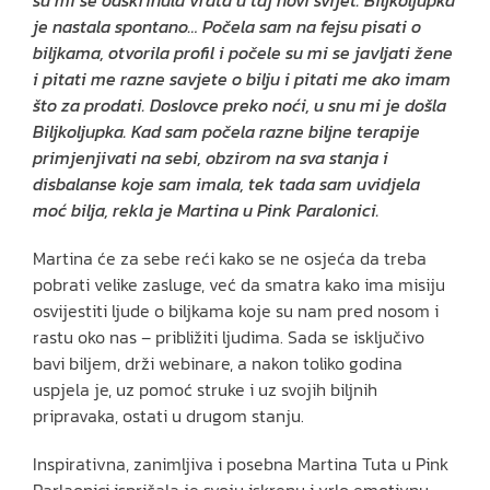
su mi se odškrinula vrata u taj novi svijet. Biljkoljupka
je nastala spontano… Počela sam na fejsu pisati o
biljkama, otvorila profil i počele su mi se javljati žene
i pitati me razne savjete o bilju i pitati me ako imam
što za prodati. Doslovce preko noći, u snu mi je došla
Biljkoljupka. Kad sam počela razne biljne terapije
primjenjivati na sebi, obzirom na sva stanja i
disbalanse koje sam imala, tek tada sam uvidjela
moć bilja, rekla je Martina u Pink Paralonici.
Martina će za sebe reći kako se ne osjeća da treba
pobrati velike zasluge, već da smatra kako ima misiju
osvijestiti ljude o biljkama koje su nam pred nosom i
rastu oko nas – približiti ljudima. Sada se isključivo
bavi biljem, drži webinare, a nakon toliko godina
uspjela je, uz pomoć struke i uz svojih biljnih
pripravaka, ostati u drugom stanju.
Inspirativna, zanimljiva i posebna Martina Tuta u Pink