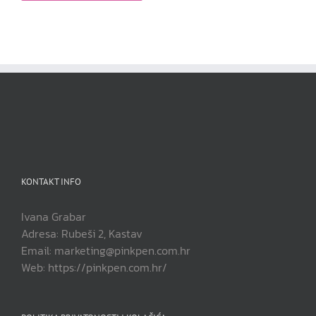
KONTAKT INFO
Ivana Grabar
Adresa: Rubeši 2, Kastav
Email: marketing@pinkpen.com.hr
Web: https://pinkpen.com.hr/