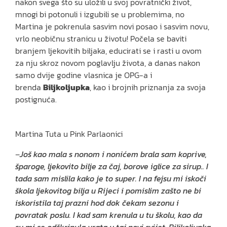
nakon svega što su uložili u svoj povratnički život,
mnogi bi potonuli i izgubili se u problemima, no
Martina je pokrenula sasvim novi posao i sasvim novu,
vrlo neobičnu stranicu u životu! Počela se baviti
branjem ljekovitih biljaka, educirati se i rasti u ovom
za nju skroz novom poglavlju života, a danas nakon
samo dvije godine vlasnica je OPG-a i
brenda
Biljkoljupka
, kao i brojnih priznanja za svoja
postignuća.
Martina Tuta u Pink Parlaonici
–
Još kao mala s nonom i nonićem brala sam koprive,
šparoge, ljekovito bilje za čaj, borove iglice za sirup.. I
tada sam mislila kako je to super. I na fejsu mi iskoči
škola ljekovitog bilja u Rijeci i pomislim zašto ne bi
iskoristila taj prazni hod dok čekam sezonu i
povratak poslu. I kad sam krenula u tu školu, kao da