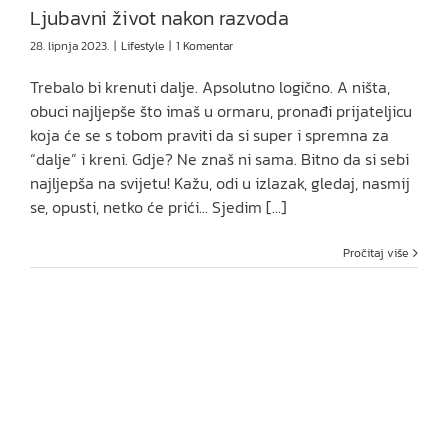
Ljubavni život nakon razvoda
28. lipnja 2023.
|
Lifestyle
|
1 Komentar
Trebalo bi krenuti dalje. Apsolutno logično. A ništa,
obuci najljepše što imaš u ormaru, pronađi prijateljicu
koja će se s tobom praviti da si super i spremna za
“dalje” i kreni. Gdje? Ne znaš ni sama. Bitno da si sebi
najljepša na svijetu! Kažu, odi u izlazak, gledaj, nasmij
se, opusti, netko će prići... Sjedim [...]
Pročitaj više