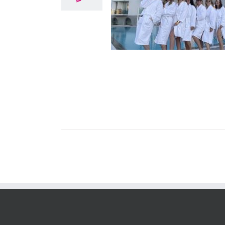
i treba vikend s prijateljicama
Lifestyle