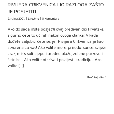
RIVIJERA CRIKVENICA I 10 RAZLOGA ZAŠTO
JE POSJETITI
2. rujna 2021.
|
Lifestyle
|
0 Komentara
Ako do sada niste posjetili ovaj predivan dio Hrvatske,
sigurno ćete to učiniti nakon ovoga članka! A kada
dođete zaljubiti ćete se, jer Rivijera Crikvenica je kao
stvorena za vas! Ako volite more, prirodu, sunce, sviježi
zrak, miris soli, lijepe i uredne plaže, zelene parkove i
šetnice… Ako volite otkrivati povijest i tradiciju… Ako
volite [...]
Pročitaj više